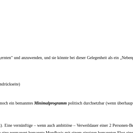
ernten“ und anzuwenden, und sie könnte bei dieser Gelegenheit als ein „Nebe
ndrückseite)
s noch ein bemanntes
Minimalprogramm
politisch durchsetzbar (wenn überhaupt
. Eine vernünftige – wenn auch ambitiöse – Verweildauer einer 2 Personen-Be
nte eine permanent bemannte Mondbasis mit einem einzigen bemannten Flug eine