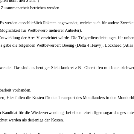
fen höhlt den Stein.“)
er Zusammenarbeit betrieben werden.
Es werden ausschließlich Raketen angewendet, welche auch für andere Zwecke 
öglichkeit für Wettbewerb mehrerer Anbieter).
 Entwicklung der Ares V verzichtet würde. Die Trägerdienstleistungen für unbe
gäbe die folgenden Wettbewerber: Boeing (Delta 4 Heavy), Lockheed (Atla
endet. Das sind aus heutiger Sicht konkret z.B.: Oberstufen mit Ionentriebwer
barkeit vorhanden.
en; Hier fallen die Kosten für den Transport des Mondlanders in den Mondorbit
n Kandidat für die Wiederverwendung, bei einem einstufigen sogar das gesamte
htet werden als derjenige der Kosten.