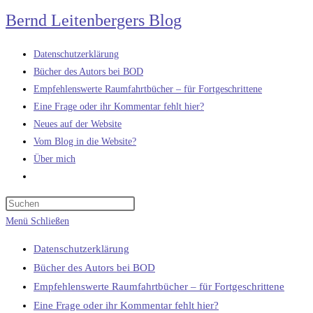
Zum
Bernd Leitenbergers Blog
Inhalt
springen
Datenschutzerklärung
Bücher des Autors bei BOD
Empfehlenswerte Raumfahrtbücher – für Fortgeschrittene
Eine Frage oder ihr Kommentar fehlt hier?
Neues auf der Website
Vom Blog in die Website?
Über mich
Website-
Suche
umschalten
Menü
Schließen
Datenschutzerklärung
Bücher des Autors bei BOD
Empfehlenswerte Raumfahrtbücher – für Fortgeschrittene
Eine Frage oder ihr Kommentar fehlt hier?