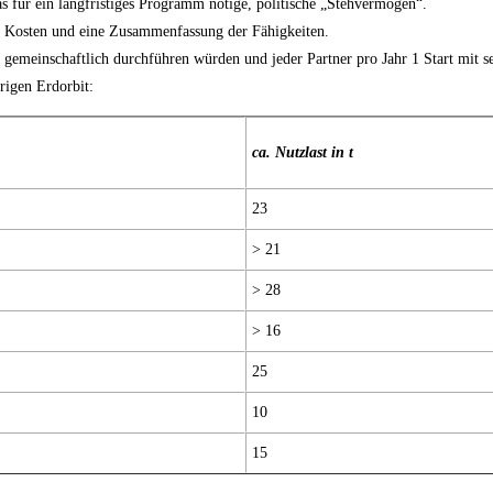
as für ein langfristiges Programm nötige, politische „Stehvermögen“.
r Kosten und eine Zusammenfassung der Fähigkeiten.
gemeinschaftlich durchführen würden und jeder Partner pro Jahr 1 Start mit s
rigen Erdorbit:
ca. Nutzlast in t
23
> 21
> 28
> 16
25
10
15