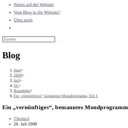
Neues auf der Website
Vom Blog in die Website?
Über mich
Website-
Suche
umschalten
Blog
Start
>
2009
>
Juli
>
20.
>
Raumfahrt
>
Ein „vernünftiges“, bemanntes Mondprogramm, Teil 1
Ein „vernünftiges“, bemanntes Mondprogramm,
Beitrags-
ThomasJ
Autor:
Beitrag
20. Juli 2009