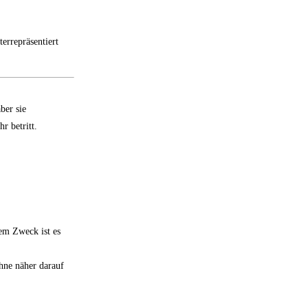
rrepräsentiert
ber sie
r betritt.
sem Zweck ist es
ohne näher darauf