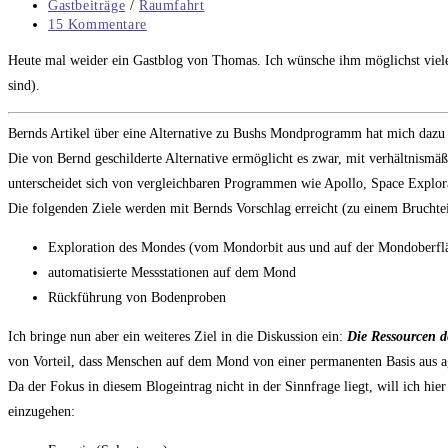
veröffentlicht:
Beitrags-
Gastbeiträge
/
Raumfahrt
Kategorie:
Beitrags-
15 Kommentare
Kommentare:
Heute mal weider ein Gastblog von Thomas. Ich wünsche ihm möglichst vi
sind).
Bernds Artikel über eine Alternative zu Bushs Mondprogramm hat mich dazu ge
Die von Bernd geschilderte Alternative ermöglicht es zwar, mit verhältnismäßi
unterscheidet sich von vergleichbaren Programmen wie Apollo, Space Explorat
Die folgenden Ziele werden mit Bernds Vorschlag erreicht (zu einem Bruchte
Exploration des Mondes (vom Mondorbit aus und auf der Mondoberfl
automatisierte Messstationen auf dem Mond
Rückführung von Bodenproben
Ich bringe nun aber ein weiteres Ziel in die Diskussion ein:
Die Ressourcen d
von Vorteil, dass Menschen auf dem Mond von einer permanenten Basis aus a
Da der Fokus in diesem Blogeintrag nicht in der Sinnfrage liegt, will ich hi
einzugehen: