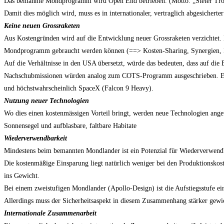
Das bemannte Mondprogramm wird Open End betrieben. (Motto: „Steter Trop
Damit dies möglich wird, muss es in internationaler, vertraglich abgesichert
Keine neuen Grossraketen
Aus Kostengründen wird auf die Entwicklung neuer Grossraketen verzichtet. 
Mondprogramm gebraucht werden können (==> Kosten-Sharing, Synergien, M
Auf die Verhältnisse in den USA übersetzt, würde das bedeuten, dass auf die
Nachschubmissionen würden analog zum COTS-Programm ausgeschrieben. Es 
und höchstwahrscheinlich SpaceX (Falcon 9 Heavy).
Nutzung neuer Technologien
Wo dies einen kostenmässigen Vorteil bringt, werden neue Technologien angew
Sonnensegel und aufblasbare, faltbare Habitate
Wiederverwendbarkeit
Mindestens beim bemannten Mondlander ist ein Potenzial für Wiederverwend
Die kostenmäßige Einsparung liegt natürlich weniger bei den Produktionskost
ins Gewicht.
Bei einem zweistufigen Mondlander (Apollo-Design) ist die Aufstiegsstufe ei
Allerdings muss der Sicherheitsaspekt in diesem Zusammenhang stärker gewic
Internationale Zusammenarbeit