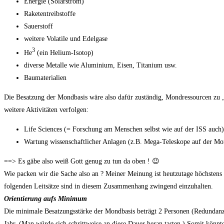
Energie (Solarstrom)
Raketentreibstoffe
Sauerstoff
weitere Volatile und Edelgase
3
He
(ein Helium-Isotop)
diverse Metalle wie Aluminium, Eisen, Titanium usw.
Baumaterialien
Die Besatzung der Mondbasis wäre also dafür zuständig, Mondressourcen zu „
weitere Aktivitäten verfolgen:
Life Sciences (= Forschung am Menschen selbst wie auf der ISS auch)
Wartung wissenschaftlicher Anlagen (z.B. Mega-Teleskope auf der Mo
==> Es gäbe also weiß Gott genug zu tun da oben ! 😉
Wie packen wir die Sache also an ? Meiner Meinung ist heutzutage höchsten
folgenden Leitsätze sind in diesem Zusammenhang zwingend einzuhalten.
Orientierung aufs Minimum
Die minimale Besatzungsstärke der Mondbasis beträgt 2 Personen (Redundanz)
Jahr. (Man würde sich schrittweise an diese Dauer heran tasten.) Somit kön