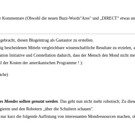
ele Kommentare (Obwohl die neuen Buzz-Words“Ares“ und „DIRECT“ etwas unte
bracht, diesen Blogeintrag als Gastautor zu erstellen.
g bescheidenen Mitteln vergleichbare wissenschaftliche Resultate zu erzielen, a
ion Initiative und Constellation dadurch, dass der Mensch den Mond nicht meh
il der Kosten der amerikanischen Programme ! ):
äche)
es Mondes sollten genutzt werden
. Das geht nun nicht mehr robotisch; Zu die
gieren und den Robotern „über die Schultern schauen“.
er nur kurz die folgende Auflistung von interessanten Mondressourcen machen, 