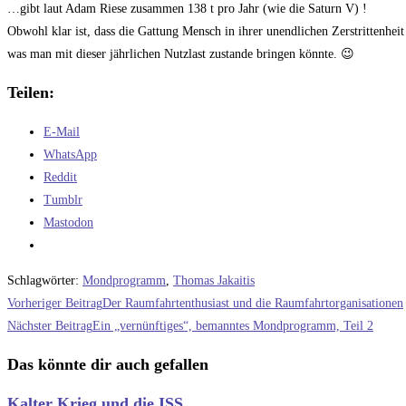
…gibt laut Adam Riese zusammen 138 t pro Jahr (wie die Saturn V) !
Obwohl klar ist, dass die Gattung Mensch in ihrer unendlichen Zerstrittenhei
was man mit dieser jährlichen Nutzlast zustande bringen könnte. 😉
Teilen:
E-Mail
WhatsApp
Reddit
Tumblr
Mastodon
Schlagwörter
:
Mondprogramm
,
Thomas Jakaitis
Weitere
Vorheriger Beitrag
Der Raumfahrtenthusiast und die Raumfahrtorganisationen
Artikel
Nächster Beitrag
Ein „vernünftiges“, bemanntes Mondprogramm, Teil 2
ansehen
Das könnte dir auch gefallen
Kalter Krieg und die ISS