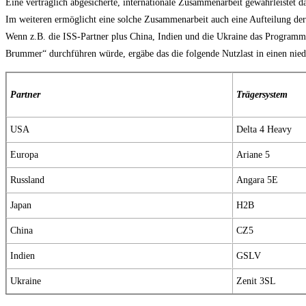
Eine vertraglich abgesicherte, internationale Zusammenarbeit gewährleistet d
Im weiteren ermöglicht eine solche Zusammenarbeit auch eine Aufteilung de
Wenn z.B. die ISS-Partner plus China, Indien und die Ukraine das Programm 
Brummer“ durchführen würde, ergäbe das die folgende Nutzlast in einen nied
Partner
Trägersystem
USA
Delta 4 Heavy
Europa
Ariane 5
Russland
Angara 5E
Japan
H2B
China
CZ5
Indien
GSLV
Ukraine
Zenit 3SL