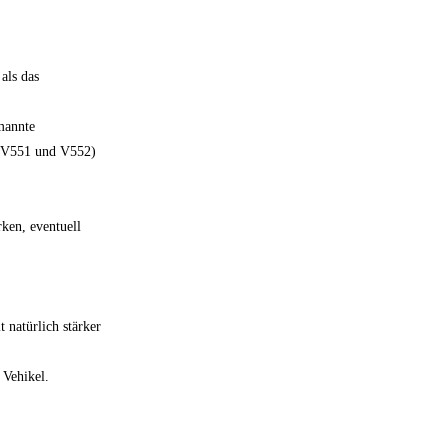
als das
mannte
s V551 und V552)
ken, eventuell
 natürlich stärker
 Vehikel.