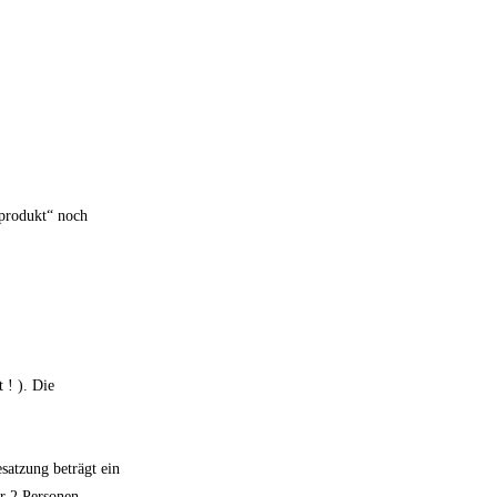
nprodukt“ noch
 ! ). Die
satzung beträgt ein
r 2 Personen-