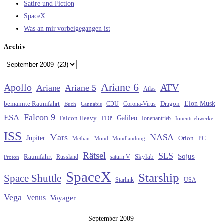
Satire und Fiction
SpaceX
Was an mir vorbeigegangen ist
Archiv
Archiv
Ariane 6
Apollo
ATV
Ariane
Ariane 5
Atlas
Elon Musk
Dragon
bemannte Raumfahrt
CDU
Buch
Cannabis
Corona-Virus
Falcon 9
ESA
Galileo
FDP
Falcon Heavy
Ionenantrieb
Ionentriebwerke
ISS
Mars
NASA
Jupiter
Orion
Methan
Mond
PC
Mondlandung
Rätsel
SLS
Sojus
Raumfahrt
Russland
saturn V
Skylab
Proton
SpaceX
Starship
Space Shuttle
Starlink
USA
Vega
Venus
Voyager
September 2009