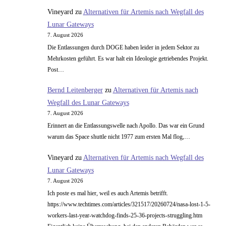
Vineyard
zu
Alternativen für Artemis nach Wegfall des
Lunar Gateways
7. August 2026
Die Entlassungen durch DOGE haben leider in jedem Sektor zu
Mehrkosten geführt. Es war halt ein Ideologie getriebendes Projekt.
Post…
Bernd Leitenberger
zu
Alternativen für Artemis nach
Wegfall des Lunar Gateways
7. August 2026
Erinnert an die Entlassungswelle nach Apollo. Das war ein Grund
warum das Space shuttle nicht 1977 zum ersten Mal flog,…
Vineyard
zu
Alternativen für Artemis nach Wegfall des
Lunar Gateways
7. August 2026
Ich poste es mal hier, weil es auch Artemis betrifft.
https://www.techtimes.com/articles/321517/20260724/nasa-lost-1-5-
workers-last-year-watchdog-finds-25-36-projects-struggling.htm