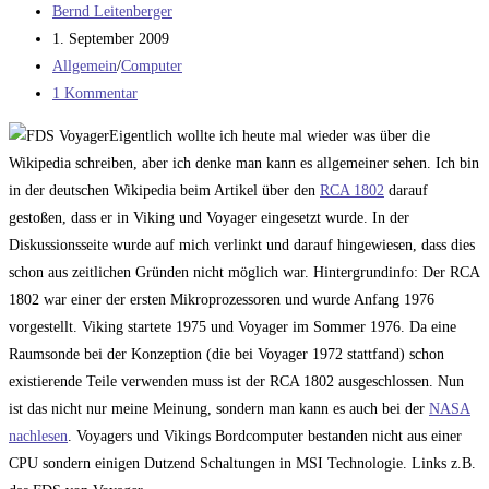
Beitrags-
Bernd Leitenberger
Autor:
Beitrag
1. September 2009
veröffentlicht:
Beitrags-
Allgemein
/
Computer
Kategorie:
Beitrags-
1 Kommentar
Kommentare:
Eigentlich wollte ich heute mal wieder was über die
Wikipedia schreiben, aber ich denke man kann es allgemeiner sehen. Ich bin
in der deutschen Wikipedia beim Artikel über den
RCA 1802
darauf
gestoßen, dass er in Viking und Voyager eingesetzt wurde. In der
Diskussionsseite wurde auf mich verlinkt und darauf hingewiesen, dass dies
schon aus zeitlichen Gründen nicht möglich war. Hintergrundinfo: Der RCA
1802 war einer der ersten Mikroprozessoren und wurde Anfang 1976
vorgestellt. Viking startete 1975 und Voyager im Sommer 1976. Da eine
Raumsonde bei der Konzeption (die bei Voyager 1972 stattfand) schon
existierende Teile verwenden muss ist der RCA 1802 ausgeschlossen. Nun
ist das nicht nur meine Meinung, sondern man kann es auch bei der
NASA
nachlesen
. Voyagers und Vikings Bordcomputer bestanden nicht aus einer
CPU sondern einigen Dutzend Schaltungen in MSI Technologie. Links z.B.