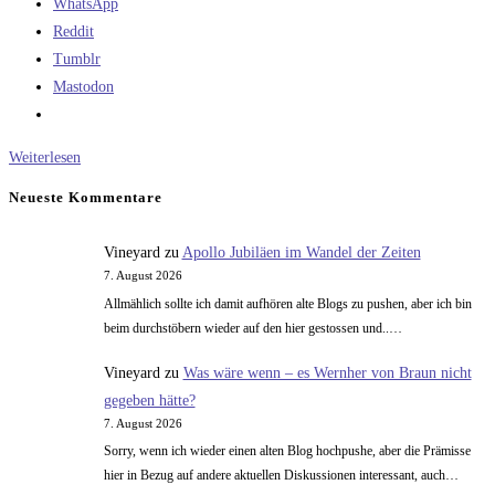
WhatsApp
Reddit
Tumblr
Mastodon
Ist
Weiterlesen
das
Neueste Kommentare
Internet
das
Vineyard
zu
Apollo Jubiläen im Wandel der Zeiten
TV
7. August 2026
2.0?
Allmählich sollte ich damit aufhören alte Blogs zu pushen, aber ich bin
beim durchstöbern wieder auf den hier gestossen und..…
Vineyard
zu
Was wäre wenn – es Wernher von Braun nicht
gegeben hätte?
7. August 2026
Sorry, wenn ich wieder einen alten Blog hochpushe, aber die Prämisse
hier in Bezug auf andere aktuellen Diskussionen interessant, auch…