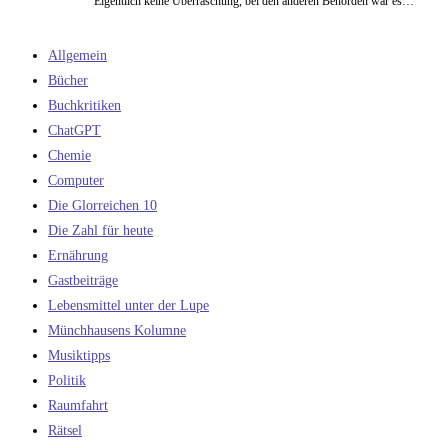
Eigentlich keine Überraschung, bei den anderen Behörden war es…
Allgemein
Bücher
Buchkritiken
ChatGPT
Chemie
Computer
Die Glorreichen 10
Die Zahl für heute
Ernährung
Gastbeiträge
Lebensmittel unter der Lupe
Münchhausens Kolumne
Musiktipps
Politik
Raumfahrt
Rätsel