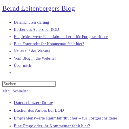
Zum
Bernd Leitenbergers Blog
Inhalt
springen
Datenschutzerklärung
Bücher des Autors bei BOD
Empfehlenswerte Raumfahrtbücher – für Fortgeschrittene
Eine Frage oder ihr Kommentar fehlt hier?
Neues auf der Website
Vom Blog in die Website?
Über mich
Website-
Suche
umschalten
Menü
Schließen
Datenschutzerklärung
Bücher des Autors bei BOD
Empfehlenswerte Raumfahrtbücher – für Fortgeschrittene
Eine Frage oder ihr Kommentar fehlt hier?