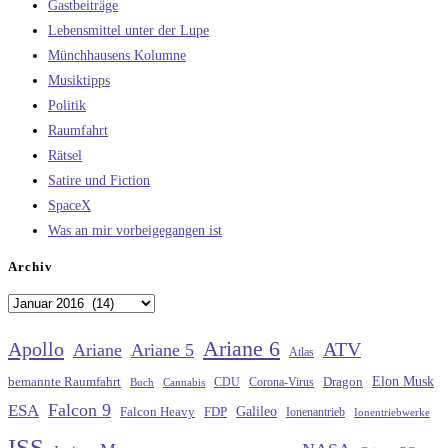
Gastbeiträge
Lebensmittel unter der Lupe
Münchhausens Kolumne
Musiktipps
Politik
Raumfahrt
Rätsel
Satire und Fiction
SpaceX
Was an mir vorbeigegangen ist
Archiv
Archiv
Ariane 6
Apollo
ATV
Ariane
Ariane 5
Atlas
Elon Musk
Dragon
bemannte Raumfahrt
CDU
Buch
Cannabis
Corona-Virus
Falcon 9
ESA
Galileo
FDP
Falcon Heavy
Ionenantrieb
Ionentriebwerke
ISS