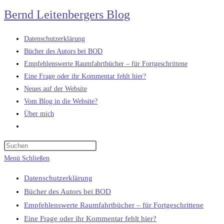
Zum
Bernd Leitenbergers Blog
Inhalt
springen
Datenschutzerklärung
Bücher des Autors bei BOD
Empfehlenswerte Raumfahrtbücher – für Fortgeschrittene
Eine Frage oder ihr Kommentar fehlt hier?
Neues auf der Website
Vom Blog in die Website?
Über mich
Website-
Suche
umschalten
Menü
Schließen
Datenschutzerklärung
Bücher des Autors bei BOD
Empfehlenswerte Raumfahrtbücher – für Fortgeschrittene
Eine Frage oder ihr Kommentar fehlt hier?