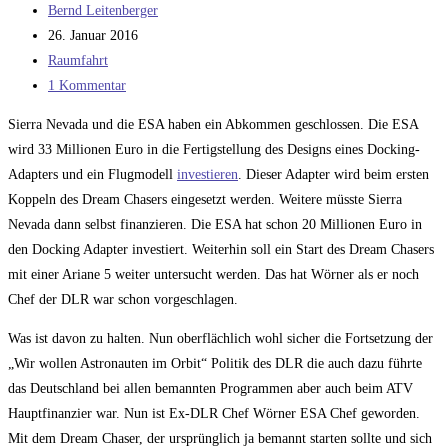
Beitrags-
Bernd Leitenberger
Autor:
Beitrag
26. Januar 2016
veröffentlicht:
Beitrags-
Raumfahrt
Kategorie:
Beitrags-
1 Kommentar
Kommentare:
Sierra Nevada und die ESA haben ein Abkommen geschlossen. Die ESA
wird 33 Millionen Euro in die Fertigstellung des Designs eines Docking-
Adapters und ein Flugmodell
investieren
. Dieser Adapter wird beim ersten
Koppeln des Dream Chasers eingesetzt werden. Weitere müsste Sierra
Nevada dann selbst finanzieren. Die ESA hat schon 20 Millionen Euro in
den Docking Adapter investiert. Weiterhin soll ein Start des Dream Chasers
mit einer Ariane 5 weiter untersucht werden. Das hat Wörner als er noch
Chef der DLR war schon vorgeschlagen.
Was ist davon zu halten. Nun oberflächlich wohl sicher die Fortsetzung der
„Wir wollen Astronauten im Orbit“ Politik des DLR die auch dazu führte
das Deutschland bei allen bemannten Programmen aber auch beim ATV
Hauptfinanzier war. Nun ist Ex-DLR Chef Wörner ESA Chef geworden.
Mit dem Dream Chaser, der ursprünglich ja bemannt starten sollte und sich