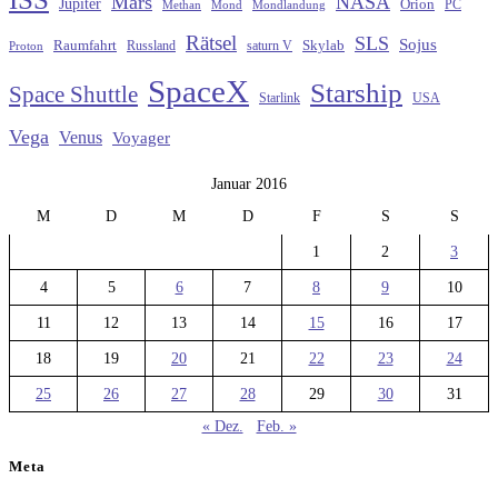
Mars
NASA
Jupiter
Orion
Methan
Mond
PC
Mondlandung
Rätsel
SLS
Sojus
Raumfahrt
Russland
saturn V
Skylab
Proton
SpaceX
Starship
Space Shuttle
Starlink
USA
Vega
Venus
Voyager
Januar 2016
M
D
M
D
F
S
S
1
2
3
4
5
6
7
8
9
10
11
12
13
14
15
16
17
18
19
20
21
22
23
24
25
26
27
28
29
30
31
« Dez.
Feb. »
Meta