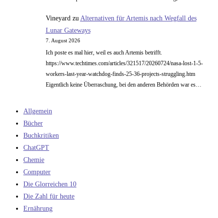
Vineyard
zu
Alternativen für Artemis nach Wegfall des
Lunar Gateways
7. August 2026
Ich poste es mal hier, weil es auch Artemis betrifft.
https://www.techtimes.com/articles/321517/20260724/nasa-lost-1-5-
workers-last-year-watchdog-finds-25-36-projects-struggling.htm
Eigentlich keine Überraschung, bei den anderen Behörden war es…
Allgemein
Bücher
Buchkritiken
ChatGPT
Chemie
Computer
Die Glorreichen 10
Die Zahl für heute
Ernährung