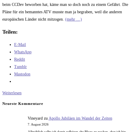
beim CCDev beworben hat, käme man so doch noch zu einem Gefährt. Die
Pläne für ein bemanntes ATV musste man ja begraben, weil die anderen
europäischen Länder nicht mitzogen.
(mehr …)
Teilen:
E-Mail
WhatsApp
Reddit
Tumblr
Mastodon
Die
Weiterlesen
ESA
Neueste Kommentare
und
Sierra
Vineyard
zu
Apollo Jubiläen im Wandel der Zeiten
Nevada
7. August 2026
Allmählich sollte ich damit aufhören alte Blogs zu pushen, aber ich bin