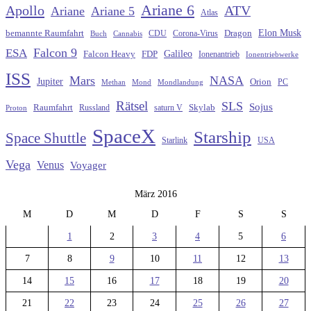
Ariane 6
Apollo
ATV
Ariane
Ariane 5
Atlas
Elon Musk
Dragon
bemannte Raumfahrt
CDU
Buch
Cannabis
Corona-Virus
Falcon 9
ESA
Galileo
FDP
Falcon Heavy
Ionenantrieb
Ionentriebwerke
ISS
Mars
NASA
Jupiter
Orion
Methan
Mond
PC
Mondlandung
Rätsel
SLS
Sojus
Raumfahrt
Russland
saturn V
Skylab
Proton
SpaceX
Starship
Space Shuttle
Starlink
USA
Vega
Venus
Voyager
März 2016
M
D
M
D
F
S
S
1
2
3
4
5
6
7
8
9
10
11
12
13
14
15
16
17
18
19
20
21
22
23
24
25
26
27