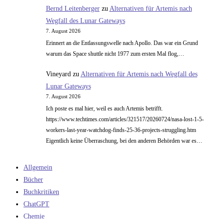
Bernd Leitenberger
zu
Alternativen für Artemis nach
Wegfall des Lunar Gateways
7. August 2026
Erinnert an die Entlassungswelle nach Apollo. Das war ein Grund
warum das Space shuttle nicht 1977 zum ersten Mal flog,…
Vineyard
zu
Alternativen für Artemis nach Wegfall des
Lunar Gateways
7. August 2026
Ich poste es mal hier, weil es auch Artemis betrifft.
https://www.techtimes.com/articles/321517/20260724/nasa-lost-1-5-
workers-last-year-watchdog-finds-25-36-projects-struggling.htm
Eigentlich keine Überraschung, bei den anderen Behörden war es…
Allgemein
Bücher
Buchkritiken
ChatGPT
Chemie