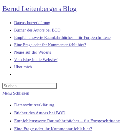
Zum
Bernd Leitenbergers Blog
Inhalt
springen
Datenschutzerklärung
Bücher des Autors bei BOD
Empfehlenswerte Raumfahrtbücher – für Fortgeschrittene
Eine Frage oder ihr Kommentar fehlt hier?
Neues auf der Website
Vom Blog in die Website?
Über mich
Website-
Suche
umschalten
Menü
Schließen
Datenschutzerklärung
Bücher des Autors bei BOD
Empfehlenswerte Raumfahrtbücher – für Fortgeschrittene
Eine Frage oder ihr Kommentar fehlt hier?