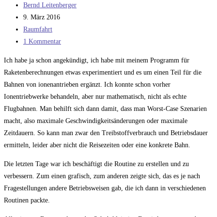
Beitrags-
Bernd Leitenberger
Autor:
Beitrag
9. März 2016
veröffentlicht:
Beitrags-
Raumfahrt
Kategorie:
Beitrags-
1 Kommentar
Kommentare:
Ich habe ja schon angekündigt, ich habe mit meinem Programm für
Raketenberechnungen etwas experimentiert und es um einen Teil für die
Bahnen von ionenantrieben ergänzt. Ich konnte schon vorher
Ionentriebwerke behandeln, aber nur mathematisch, nicht als echte
Flugbahnen. Man behilft sich dann damit, dass man Worst-Case Szenarien
macht, also maximale Geschwindigkeitsänderungen oder maximale
Zeitdauern. So kann man zwar den Treibstoffverbrauch und Betriebsdauer
ermitteln, leider aber nicht die Reisezeiten oder eine konkrete Bahn.
Die letzten Tage war ich beschäftigt die Routine zu erstellen und zu
verbessern. Zum einen grafisch, zum anderen zeigte sich, das es je nach
Fragestellungen andere Betriebsweisen gab, die ich dann in verschiedenen
Routinen packte.