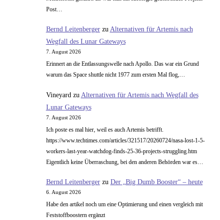
Post…
Bernd Leitenberger
zu
Alternativen für Artemis nach
Wegfall des Lunar Gateways
7. August 2026
Erinnert an die Entlassungswelle nach Apollo. Das war ein Grund
warum das Space shuttle nicht 1977 zum ersten Mal flog,…
Vineyard
zu
Alternativen für Artemis nach Wegfall des
Lunar Gateways
7. August 2026
Ich poste es mal hier, weil es auch Artemis betrifft.
https://www.techtimes.com/articles/321517/20260724/nasa-lost-1-5-
workers-last-year-watchdog-finds-25-36-projects-struggling.htm
Eigentlich keine Überraschung, bei den anderen Behörden war es…
Bernd Leitenberger
zu
Der „Big Dumb Booster“ – heute
6. August 2026
Habe den artikel noch um eine Optimierung und einen vergleich mit
Feststoffboostern ergänzt