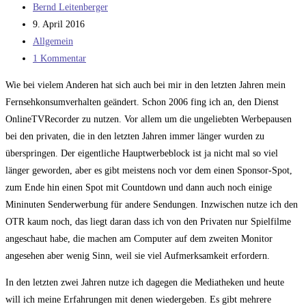
Beitrags-
Bernd Leitenberger
Autor:
Beitrag
9. April 2016
veröffentlicht:
Beitrags-
Allgemein
Kategorie:
Beitrags-
1 Kommentar
Kommentare:
Wie bei vielem Anderen hat sich auch bei mir in den letzten Jahren mein
Fernsehkonsumverhalten geändert. Schon 2006 fing ich an, den Dienst
OnlineTVRecorder zu nutzen. Vor allem um die ungeliebten Werbepausen
bei den privaten, die in den letzten Jahren immer länger wurden zu
überspringen. Der eigentliche Hauptwerbeblock ist ja nicht mal so viel
länger geworden, aber es gibt meistens noch vor dem einen Sponsor-Spot,
zum Ende hin einen Spot mit Countdown und dann auch noch einige
Mininuten Senderwerbung für andere Sendungen. Inzwischen nutze ich den
OTR kaum noch, das liegt daran dass ich von den Privaten nur Spielfilme
angeschaut habe, die machen am Computer auf dem zweiten Monitor
angesehen aber wenig Sinn, weil sie viel Aufmerksamkeit erfordern.
In den letzten zwei Jahren nutze ich dagegen die Mediatheken und heute
will ich meine Erfahrungen mit denen wiedergeben. Es gibt mehrere