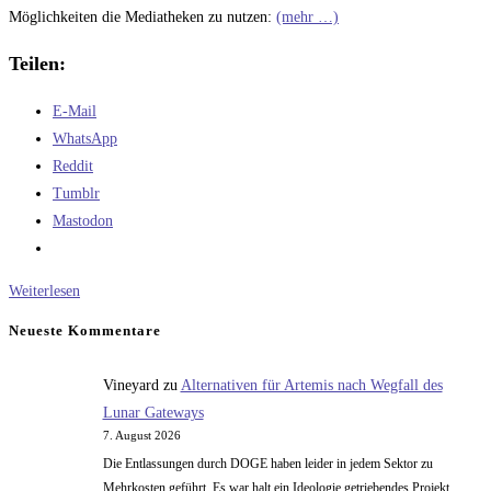
Möglichkeiten die Mediatheken zu nutzen:
(mehr …)
Teilen:
E-Mail
WhatsApp
Reddit
Tumblr
Mastodon
Meine
Weiterlesen
Erfahrungen
Neueste Kommentare
mit
Mediatheken
Vineyard
zu
Alternativen für Artemis nach Wegfall des
Lunar Gateways
7. August 2026
Die Entlassungen durch DOGE haben leider in jedem Sektor zu
Mehrkosten geführt. Es war halt ein Ideologie getriebendes Projekt.