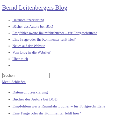
Zum
Bernd Leitenbergers Blog
Inhalt
springen
Datenschutzerklärung
Bücher des Autors bei BOD
Empfehlenswerte Raumfahrtbücher – für Fortgeschrittene
Eine Frage oder ihr Kommentar fehlt hier?
Neues auf der Website
Vom Blog in die Website?
Über mich
Website-
Suche
umschalten
Menü
Schließen
Datenschutzerklärung
Bücher des Autors bei BOD
Empfehlenswerte Raumfahrtbücher – für Fortgeschrittene
Eine Frage oder ihr Kommentar fehlt hier?