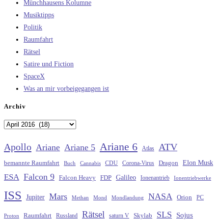
Münchhausens Kolumne
Musiktipps
Politik
Raumfahrt
Rätsel
Satire und Fiction
SpaceX
Was an mir vorbeigegangen ist
Archiv
Archiv
Ariane 6
Apollo
ATV
Ariane
Ariane 5
Atlas
Elon Musk
Dragon
bemannte Raumfahrt
CDU
Buch
Cannabis
Corona-Virus
Falcon 9
ESA
Galileo
FDP
Falcon Heavy
Ionenantrieb
Ionentriebwerke
ISS
Mars
NASA
Jupiter
Orion
Methan
Mond
PC
Mondlandung
Rätsel
SLS
Sojus
Raumfahrt
Russland
saturn V
Skylab
Proton