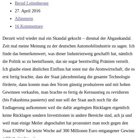
Beitrags-
Bernd Leitenberger
Autor:
Beitrag
27. April 2016
veröffentlicht:
Beitrags-
Allgemein
Kategorie:
Beitrags-
16 Kommentare
Kommentare:
Derzeit wird wieder mal ein Skandal gekocht – diesmal der Abgasskandal.
Zeit mal meine Meinung zu der deutschen Automobilindustrie zu sagen. Ich
finde das bemerkenswert, was dieser Industriezweig geschafft hat, nämlich
die Politik so zu beeinflussen, das sie sogar bereitwillig Prämien verteilt.
Ich glaube einen ähnlichen Einfluss hat sonst nur die Atomwirtschaft, die es
erst fertig brachte, dass der Staat jahrzehntelang die gesamte Technologie
förderte, dann konnte man den Strom günstig produzieren und mit hohen
Gewinnen verkaufen, man brachte es fertig de Kernaustieg zu revidieren
(bis Fukushima passierte) und nun soll der Staat auch noch für die
Endlagerung aufkommen weil die dafür angelegten Rücklagen eigentlich
keine Rücklagen sondern Investitionen in andere Bereiche sind, ach ja und
weil man einige Meiler abgeschaltet hat prozessiert man noch gegen den
Staat ENBW hat letzte Woche auf 300 Millionen Euro entgangener Gewinn