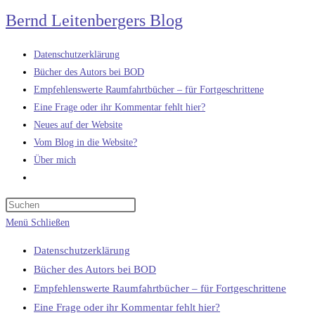
Zum
Bernd Leitenbergers Blog
Inhalt
springen
Datenschutzerklärung
Bücher des Autors bei BOD
Empfehlenswerte Raumfahrtbücher – für Fortgeschrittene
Eine Frage oder ihr Kommentar fehlt hier?
Neues auf der Website
Vom Blog in die Website?
Über mich
Website-
Suche
umschalten
Menü
Schließen
Datenschutzerklärung
Bücher des Autors bei BOD
Empfehlenswerte Raumfahrtbücher – für Fortgeschrittene
Eine Frage oder ihr Kommentar fehlt hier?