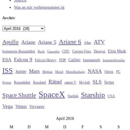
SpaceX
Was an mir vorbeigegangen ist
Archiv
Archiv
Ariane 6
Apollo
ATV
Ariane
Ariane 5
Atlas
Elon Musk
Dragon
bemannte Raumfahrt
CDU
Buch
Cannabis
Corona-Virus
Falcon 9
ESA
Galileo
FDP
Falcon Heavy
Ionenantrieb
Ionentriebwerke
ISS
Mars
NASA
Jupiter
Orion
Methan
Mond
PC
Mondlandung
Rätsel
SLS
Sojus
Raumfahrt
Russland
saturn V
Skylab
Proton
SpaceX
Starship
Space Shuttle
Starlink
USA
Vega
Venus
Voyager
April 2016
M
D
M
D
F
S
S