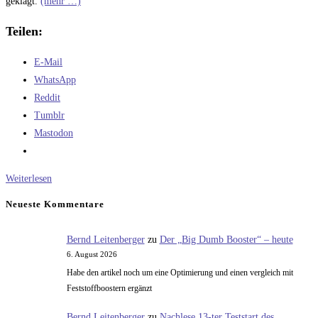
geklagt.
(mehr …)
Teilen:
E-Mail
WhatsApp
Reddit
Tumblr
Mastodon
Die
Weiterlesen
deutsche
Neueste Kommentare
Automobilindustrie
Bernd Leitenberger
zu
Der „Big Dumb Booster“ – heute
6. August 2026
Habe den artikel noch um eine Optimierung und einen vergleich mit
Feststoffboostern ergänzt
Bernd Leitenberger
zu
Nachlese 13-ter Teststart des