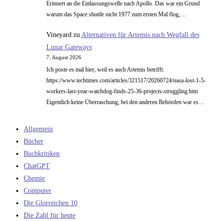
Erinnert an die Entlassungswelle nach Apollo. Das war ein Grund
warum das Space shuttle nicht 1977 zum ersten Mal flog,…
Vineyard
zu
Alternativen für Artemis nach Wegfall des
Lunar Gateways
7. August 2026
Ich poste es mal hier, weil es auch Artemis betrifft.
https://www.techtimes.com/articles/321517/20260724/nasa-lost-1-5-
workers-last-year-watchdog-finds-25-36-projects-struggling.htm
Eigentlich keine Überraschung, bei den anderen Behörden war es…
Allgemein
Bücher
Buchkritiken
ChatGPT
Chemie
Computer
Die Glorreichen 10
Die Zahl für heute