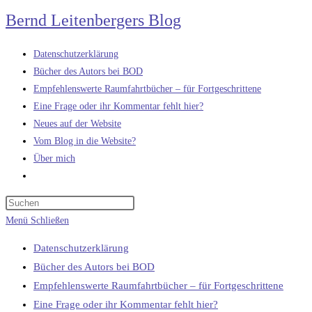
Zum
Bernd Leitenbergers Blog
Inhalt
springen
Datenschutzerklärung
Bücher des Autors bei BOD
Empfehlenswerte Raumfahrtbücher – für Fortgeschrittene
Eine Frage oder ihr Kommentar fehlt hier?
Neues auf der Website
Vom Blog in die Website?
Über mich
Website-
Suche
umschalten
Menü
Schließen
Datenschutzerklärung
Bücher des Autors bei BOD
Empfehlenswerte Raumfahrtbücher – für Fortgeschrittene
Eine Frage oder ihr Kommentar fehlt hier?