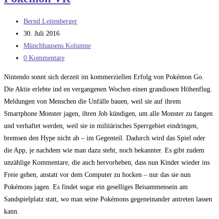
Beitrags-
Bernd Leitenberger
Autor:
Beitrag
30. Juli 2016
veröffentlicht:
Beitrags-
Münchhausens Kolumne
Kategorie:
Beitrags-
0 Kommentare
Kommentare:
Nintendo sonnt sich derzeit im kommerziellen Erfolg von Pokémon Go.
Die Aktie erlebte ind en vergangenen Wochen einen grandiosen Höhenflug.
Meldungen von Menschen die Unfälle bauen, weil sie auf ihrem
Smartphone Monster jagen, ihren Job kündigen, um alle Monster zu fangen
und verhaftet werden, weil sie in militärisches Sperrgebiet eindringen,
bremsen den Hype nicht ab – im Gegenteil. Dadurch wird das Spiel oder
die App, je nachdem wie man dazu steht, noch bekannter. Es gibt zudem
unzählige Kommentare, die auch hervorheben, dass nun Kinder wieder ins
Freie gehen, anstatt vor dem Computer zu hocken – nur das sie nun
Pokémons jagen. Es findet sogar ein geselliges Beisammensein am
Sandspielplatz statt, wo man seine Pokémons gegeneinander antreten lassen
kann.