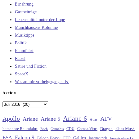
Ernährung
Gastbeiträge
Lebensmittel unter der Lupe
Münchhausens Kolumne
Musiktipps
Politik
Raumfahrt
Rätsel
Satire und Fiction
SpaceX
Was an mir vorbeigegangen ist
Archiv
Archiv
Ariane 6
Apollo
ATV
Ariane
Ariane 5
Atlas
Elon Musk
Dragon
bemannte Raumfahrt
CDU
Buch
Cannabis
Corona-Virus
Falcon 9
ESA
Galileo
FDP
Falcon Heavy
Ionenantrieb
Ionentriebwerke