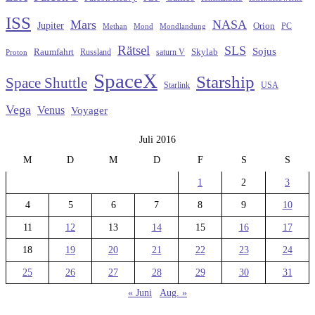
ISS
Mars
NASA
Jupiter
Orion
Methan
Mond
PC
Mondlandung
Rätsel
SLS
Sojus
Raumfahrt
Russland
saturn V
Skylab
Proton
SpaceX
Starship
Space Shuttle
Starlink
USA
Vega
Venus
Voyager
Juli 2016
M
D
M
D
F
S
S
1
2
3
4
5
6
7
8
9
10
11
12
13
14
15
16
17
18
19
20
21
22
23
24
25
26
27
28
29
30
31
« Juni
Aug. »