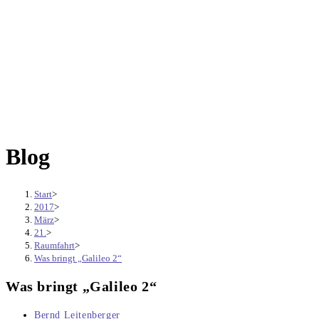
Blog
Start
>
2017
>
März
>
21.
>
Raumfahrt
>
Was bringt „Galileo 2“
Was bringt „Galileo 2“
Beitrags-
Bernd Leitenberger