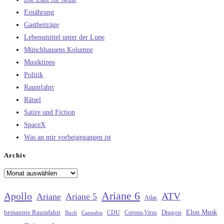
Ernährung
Gastbeiträge
Lebensmittel unter der Lupe
Münchhausens Kolumne
Musiktipps
Politik
Raumfahrt
Rätsel
Satire und Fiction
SpaceX
Was an mir vorbeigegangen ist
Archiv
Archiv
Ariane 6
Apollo
ATV
Ariane
Ariane 5
Atlas
Elon Musk
Dragon
bemannte Raumfahrt
CDU
Buch
Cannabis
Corona-Virus