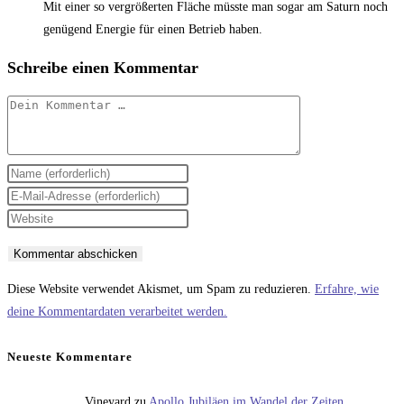
Mit einer so vergrößerten Fläche müsste man sogar am Saturn noch
genügend Energie für einen Betrieb haben.
Schreibe einen Kommentar
Kommentar
Gib
deinen
Gib
Namen
deine
Gib
oder
E-
deine
Benutzernamen
Mail-
Website-
zum
Adresse
URL
Diese Website verwendet Akismet, um Spam zu reduzieren.
Erfahre, wie
Kommentieren
zum
ein
deine Kommentardaten verarbeitet werden.
ein
Kommentieren
(optional)
ein
Neueste Kommentare
Vineyard
zu
Apollo Jubiläen im Wandel der Zeiten