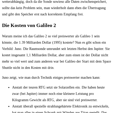
wetterabhängig, doch da die Sonde sowieso alle Daten zwischenspeichert,
sollte das kein Problem sein, man wiederholt dann eben die Übertragung
und gibt den Speicher erst nach korrektem Empfang frei.
Die Kosten von Galileo 2
Warum meine ich das Galileo 2 so viel preiswerter als Galileo 1 sein
könnte, die 1.39 Milliarden Dollar (1995) kostete? Nun es gibt schon ein
Vorbild: Juno. Die Raumsonde umrundet seit letzten Herbst den Jupiter. Sie
kostet insgesamt 1,1 Milliarden Dollar, aber zum einen ist der Dollar nicht
mehr so viel wert und zum anderen war bei Galileo der Start mit dem Space
Shuttle nicht in den Kosten mit drin.
Juno zeigt, wie man durch Technik einiges preiswerter machen kann:
Anstatt der teuren RTG setzt sie Solarzellen ein. Die haben heute
zwar (bei Jupiter) immer noch eine kleinere Leistung pro
Kilogramm Gewicht als RTG, aber sie sind viel preiswerter.
Anstatt überall spezielle strahlungehärtete Elektronik zu entwickeln,
hat man alles in einen Schrank mit Wänden aus Titan gestellt. Das