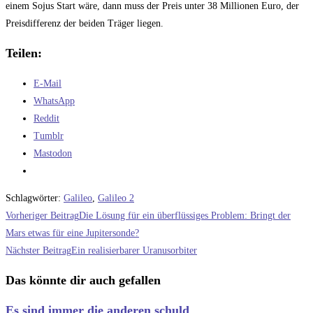
einem Sojus Start wäre, dann muss der Preis unter 38 Millionen Euro, der
Preisdifferenz der beiden Träger liegen.
Teilen:
E-Mail
WhatsApp
Reddit
Tumblr
Mastodon
Schlagwörter
:
Galileo
,
Galileo 2
Weitere
Vorheriger Beitrag
Die Lösung für ein überflüssiges Problem: Bringt der
Artikel
Mars etwas für eine Jupitersonde?
Nächster Beitrag
Ein realisierbarer Uranusorbiter
ansehen
Das könnte dir auch gefallen
Es sind immer die anderen schuld