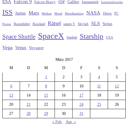
Falcon 9
ESA
Galileo
FDP
Falcon Heavy
Ionenantrieb
Ionentriebwerke
ISS
Mars
NASA
Jupiter
Orion
Methan
Mond
PC
Mondlandung
Rätsel
SLS
Sojus
Raumfahrt
Russland
saturn V
Skylab
Proton
SpaceX
Starship
Space Shuttle
Starlink
USA
Vega
Venus
Voyager
März 2017
M
D
M
D
F
S
S
1
2
3
4
5
6
7
8
9
10
11
12
13
14
15
16
17
18
19
20
21
22
23
24
25
26
27
28
29
30
31
« Feb.
Apr. »