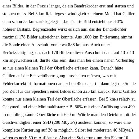
eines Bildes, in der Praxis länger, da ein Bandrekroder erst mal starten und
stoppen muss. Bei 5 km Relativgeschwindigkeit zu einem Mond hat Galileo
dann schon 33 km zurückgelegt – das nächste Bild entsteht aus 3,3%
höherer Distanz. Begrenzender wirkt es sich aus, das der Bandrekorder
maximal 178 Bilder aufzeichnen konnte. Aus 1000 km Entfernung nimmt
die Sonde einen Ausschnitt von etwa 8×8 km aus. Auch unter
Berücksichtigung, das nach 178 Bildern dieser Ausschnitt dann auf 13 x 13
km angewachsen ist, dürfte klar sein, dass man bei einem nahen Vorbeiflug
so nur einen kleinen Teil der Oberfläche erfassen kann. Danach hätte
Galileo auf die Echtzeitübertragung umschalten müssen, was mit
Fehlerkorrekturinformationen dann schon 45 s dauert – dann legt die Sonde
pro Zeit für das Speichern eines Bildes schon 225 km zurück. Kurz: Galileo
konnte nur einen kleinen Teil der Oberfläche erfassen. Bei 5 km/s relativ zu
Ganymed und einer Minimaldistanz z.B. 50% mit einer Auflösung von 490
m und die gesamte Oberfläche mit 620 m. Würde man den Detektor mit der
Geschwindigkeit einer SSD (200 Mbyte/s) auslesen können, so wäre eine
komplette Kartierung auf 30 m möglich. Selbst bei moderaten 40 MByte/s
wären es noch 50 m Auflösung. Also eine Steigerung um den Faktor 10.