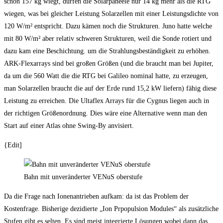
schon 157 kg wiegt, dürfen die Solarpaneele nur 14 kg mehr als die RTG
wiegen, was bei gleicher Leistung Solarzellen mit einer Leistungsdichte von
120 W/m² entspricht. Dazu kämen noch die Strukturen. Juno hatte welche
mit 80 W/m² aber relativ schweren Strukturen, weil die Sonde rotiert und
dazu kam eine Beschichtung. um die Strahlungsbeständigkeit zu erhöhen.
ARK-Flexarrays sind bei großen Größen (und die braucht man bei Jupiter,
da um die 560 Watt die die RTG bei Galileo nominal hatte, zu erzeugen,
man Solarzellen braucht die auf der Erde rund 15,2 kW liefern) fähig diese
Leistung zu erreichen. Die Ultaflex Arrays für die Cygnus liegen auch in
der richtigen Größenordnung. Dies wäre eine Alternative wenn man den
Start auf einer Atlas ohne Swing-By anvisiert.
{Edit]
Bahn mit unveränderter VENuS oberstufe
Da die Frage nach Ionenantrieben aufkam: da ist das Problem der
Kostenfrage. Bisherige dezidierte „Ion Prpopulsion Modules“ als zusätzliche
Stufen gibt es selten. Es sind meist integrierte Lösungen wobei dann das