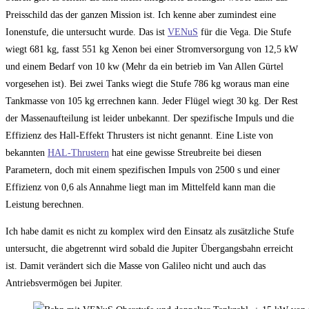
Preisschild das der ganzen Mission ist. Ich kenne aber zumindest eine
Ionenstufe, die untersucht wurde. Das ist
VENuS
für die Vega. Die Stufe
wiegt 681 kg, fasst 551 kg Xenon bei einer Stromversorgung von 12,5 kW
und einem Bedarf von 10 kw (Mehr da ein betrieb im Van Allen Gürtel
vorgesehen ist). Bei zwei Tanks wiegt die Stufe 786 kg woraus man eine
Tankmasse von 105 kg errechnen kann. Jeder Flügel wiegt 30 kg. Der Rest
der Massenaufteilung ist leider unbekannt. Der spezifische Impuls und die
Effizienz des Hall-Effekt Thrusters ist nicht genannt. Eine Liste von
bekannten
HAL-Thrustern
hat eine gewisse Streubreite bei diesen
Parametern, doch mit einem spezifischen Impuls von 2500 s und einer
Effizienz von 0,6 als Annahme liegt man im Mittelfeld kann man die
Leistung berechnen.
Ich habe damit es nicht zu komplex wird den Einsatz als zusätzliche Stufe
untersucht, die abgetrennt wird sobald die Jupiter Übergangsbahn erreicht
ist. Damit verändert sich die Masse von Galileo nicht und auch das
Antriebsvermögen bei Jupiter.