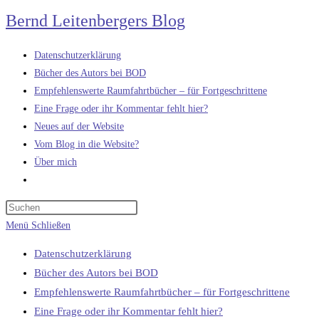
Zum
Bernd Leitenbergers Blog
Inhalt
springen
Datenschutzerklärung
Bücher des Autors bei BOD
Empfehlenswerte Raumfahrtbücher – für Fortgeschrittene
Eine Frage oder ihr Kommentar fehlt hier?
Neues auf der Website
Vom Blog in die Website?
Über mich
Website-
Suche
umschalten
Menü
Schließen
Datenschutzerklärung
Bücher des Autors bei BOD
Empfehlenswerte Raumfahrtbücher – für Fortgeschrittene
Eine Frage oder ihr Kommentar fehlt hier?