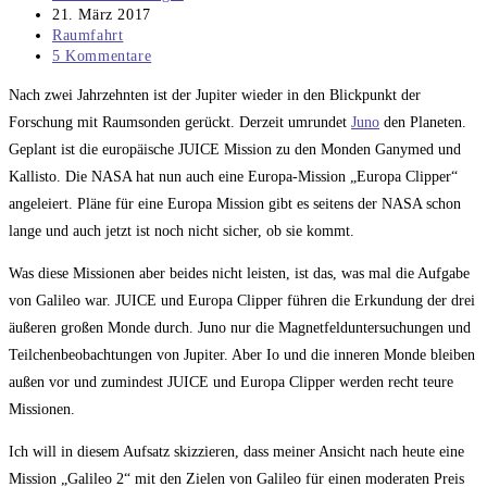
Autor:
Beitrag
21. März 2017
veröffentlicht:
Beitrags-
Raumfahrt
Kategorie:
Beitrags-
5 Kommentare
Kommentare:
Nach zwei Jahrzehnten ist der Jupiter wieder in den Blickpunkt der
Forschung mit Raumsonden gerückt. Derzeit umrundet
Juno
den Planeten.
Geplant ist die europäische JUICE Mission zu den Monden Ganymed und
Kallisto. Die NASA hat nun auch eine Europa-Mission „Europa Clipper“
angeleiert. Pläne für eine Europa Mission gibt es seitens der NASA schon
lange und auch jetzt ist noch nicht sicher, ob sie kommt.
Was diese Missionen aber beides nicht leisten, ist das, was mal die Aufgabe
von Galileo war. JUICE und Europa Clipper führen die Erkundung der drei
äußeren großen Monde durch. Juno nur die Magnetfelduntersuchungen und
Teilchenbeobachtungen von Jupiter. Aber Io und die inneren Monde bleiben
außen vor und zumindest JUICE und Europa Clipper werden recht teure
Missionen.
Ich will in diesem Aufsatz skizzieren, dass meiner Ansicht nach heute eine
Mission „Galileo 2“ mit den Zielen von Galileo für einen moderaten Preis