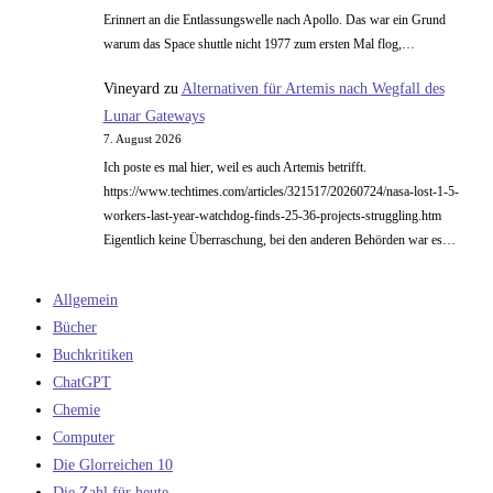
Erinnert an die Entlassungswelle nach Apollo. Das war ein Grund
warum das Space shuttle nicht 1977 zum ersten Mal flog,…
Vineyard
zu
Alternativen für Artemis nach Wegfall des
Lunar Gateways
7. August 2026
Ich poste es mal hier, weil es auch Artemis betrifft.
https://www.techtimes.com/articles/321517/20260724/nasa-lost-1-5-
workers-last-year-watchdog-finds-25-36-projects-struggling.htm
Eigentlich keine Überraschung, bei den anderen Behörden war es…
Allgemein
Bücher
Buchkritiken
ChatGPT
Chemie
Computer
Die Glorreichen 10
Die Zahl für heute