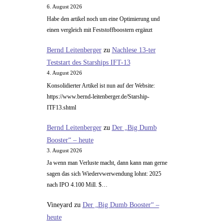
6. August 2026
Habe den artikel noch um eine Optimierung und
einen vergleich mit Feststoffboostern ergänzt
Bernd Leitenberger
zu
Nachlese 13-ter
Teststart des Starships IFT-13
4. August 2026
Konsolidierter Artikel ist nun auf der Website:
https://www.bernd-leitenberger.de/Starship-
ITF13.shtml
Bernd Leitenberger
zu
Der „Big Dumb
Booster“ – heute
3. August 2026
Ja wenn man Verluste macht, dann kann man gerne
sagen das sich Wiedervwerwendung lohnt: 2025
nach IPO 4.100 Mill. $…
Vineyard
zu
Der „Big Dumb Booster“ –
heute