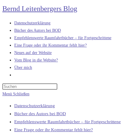
Zum
Bernd Leitenbergers Blog
Inhalt
springen
Datenschutzerklärung
Bücher des Autors bei BOD
Empfehlenswerte Raumfahrtbücher – für Fortgeschrittene
Eine Frage oder ihr Kommentar fehlt hier?
Neues auf der Website
Vom Blog in die Website?
Über mich
Website-
Suche
umschalten
Menü
Schließen
Datenschutzerklärung
Bücher des Autors bei BOD
Empfehlenswerte Raumfahrtbücher – für Fortgeschrittene
Eine Frage oder ihr Kommentar fehlt hier?