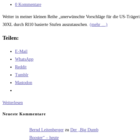
Kategorie:
Beitrags-
0 Kommentare
Kommentare:
Weiter in meiner kleinen Reihe „unerwünschte Vorschläge für die US-Träger
30XL durch Rl10 basierte Stufen auszutauschen.
(mehr …)
Teilen:
E-Mail
WhatsApp
Reddit
Tumblr
Mastodon
Die
Weiterlesen
Antares
Neueste Kommentare
Centaur
Bernd Leitenberger
zu
Der „Big Dumb
Booster“ – heute