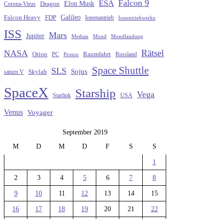
Falcon 9
ESA
Elon Musk
Dragon
Corona-Virus
Galileo
FDP
Falcon Heavy
Ionenantrieb
Ionentriebwerke
ISS
Mars
Jupiter
Methan
Mond
Mondlandung
Rätsel
NASA
Raumfahrt
Orion
Russland
PC
Proton
Space Shuttle
SLS
Sojus
saturn V
Skylab
SpaceX
Starship
Vega
Starlink
USA
Venus
Voyager
September 2019
M
D
M
D
F
S
S
1
2
3
4
5
6
7
8
9
10
11
12
13
14
15
16
17
18
19
20
21
22