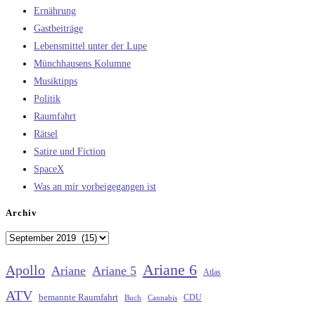
Ernährung
Gastbeiträge
Lebensmittel unter der Lupe
Münchhausens Kolumne
Musiktipps
Politik
Raumfahrt
Rätsel
Satire und Fiction
SpaceX
Was an mir vorbeigegangen ist
Archiv
Archiv
Ariane 6
Apollo
Ariane
Ariane 5
Atlas
ATV
bemannte Raumfahrt
CDU
Buch
Cannabis