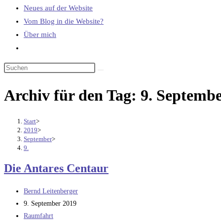
Neues auf der Website
Vom Blog in die Website?
Über mich
Website-
Suche
umschalten
Archiv für den Tag: 9. Septemb
Start
>
2019
>
September
>
9.
Die Antares Centaur
Beitrags-
Bernd Leitenberger
Autor:
Beitrag
9. September 2019
veröffentlicht:
Beitrags-
Raumfahrt