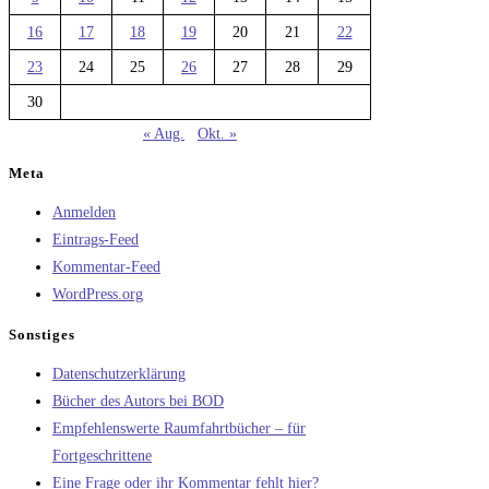
16
17
18
19
20
21
22
23
24
25
26
27
28
29
30
« Aug.
Okt. »
Meta
Anmelden
Eintrags-Feed
Kommentar-Feed
WordPress.org
Sonstiges
Datenschutzerklärung
Bücher des Autors bei BOD
Empfehlenswerte Raumfahrtbücher – für
Fortgeschrittene
Eine Frage oder ihr Kommentar fehlt hier?