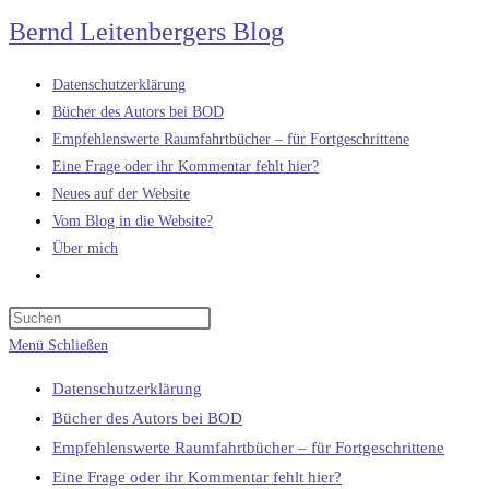
Zum
Bernd Leitenbergers Blog
Inhalt
springen
Datenschutzerklärung
Bücher des Autors bei BOD
Empfehlenswerte Raumfahrtbücher – für Fortgeschrittene
Eine Frage oder ihr Kommentar fehlt hier?
Neues auf der Website
Vom Blog in die Website?
Über mich
Website-
Suche
umschalten
Menü
Schließen
Datenschutzerklärung
Bücher des Autors bei BOD
Empfehlenswerte Raumfahrtbücher – für Fortgeschrittene
Eine Frage oder ihr Kommentar fehlt hier?