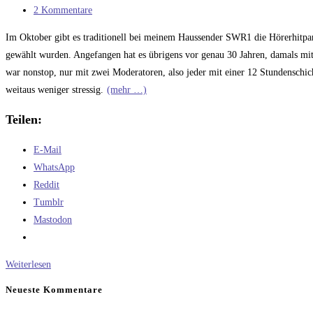
Kategorie:
Beitrags-
2 Kommentare
Kommentare:
Im Oktober gibt es traditionell bei meinem Haussender SWR1 die Hörerhitpara
gewählt wurden. Angefangen hat es übrigens vor genau 30 Jahren, damals mit
war nonstop, nur mit zwei Moderatoren, also jeder mit einer 12 Stundenschic
weitaus weniger stressig.
(mehr …)
Teilen:
E-Mail
WhatsApp
Reddit
Tumblr
Mastodon
Ein
Weiterlesen
neuer
Neueste Kommentare
Anlauf