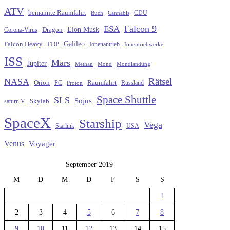
ATV
bemannte Raumfahrt
CDU
Buch
Cannabis
Falcon 9
ESA
Elon Musk
Dragon
Corona-Virus
Galileo
FDP
Falcon Heavy
Ionenantrieb
Ionentriebwerke
ISS
Mars
Jupiter
Methan
Mond
Mondlandung
Rätsel
NASA
Raumfahrt
Orion
Russland
PC
Proton
Space Shuttle
SLS
Sojus
saturn V
Skylab
SpaceX
Starship
Vega
Starlink
USA
Venus
Voyager
September 2019
M
D
M
D
F
S
S
1
2
3
4
5
6
7
8
9
10
11
12
13
14
15