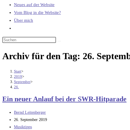
Neues auf der Website
Vom Blog in die Website?
Über mich
Website-
Suche
umschalten
Archiv für den Tag: 26. Septem
Start
>
2019
>
September
>
26.
Ein neuer Anlauf bei der SWR-Hitparade
Beitrags-
Bernd Leitenberger
Autor:
Beitrag
26. September 2019
veröffentlicht:
Beitrags-
Musiktipps