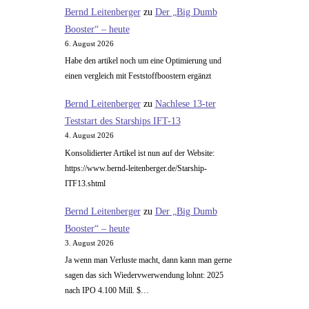
bei
Bernd Leitenberger
zu
Der „Big Dumb
der
Booster“ – heute
SWR-
6. August 2026
Hitparade
Habe den artikel noch um eine Optimierung und
einen vergleich mit Feststoffboostern ergänzt
Bernd Leitenberger
zu
Nachlese 13-ter
Teststart des Starships IFT-13
4. August 2026
Konsolidierter Artikel ist nun auf der Website:
https://www.bernd-leitenberger.de/Starship-
ITF13.shtml
Bernd Leitenberger
zu
Der „Big Dumb
Booster“ – heute
3. August 2026
Ja wenn man Verluste macht, dann kann man gerne
sagen das sich Wiedervwerwendung lohnt: 2025
nach IPO 4.100 Mill. $…