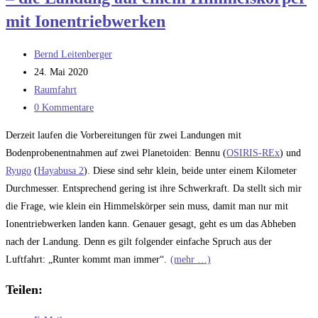
mit Ionentriebwerken
Beitrags-
Bernd Leitenberger
Autor:
Beitrag
24. Mai 2020
veröffentlicht:
Beitrags-
Raumfahrt
Kategorie:
Beitrags-
0 Kommentare
Kommentare:
Derzeit laufen die Vorbereitungen für zwei Landungen mit
Bodenprobenentnahmen auf zwei Planetoiden: Bennu (
OSIRIS-REx
) und
Ryugo
(
Hayabusa 2
). Diese sind sehr klein, beide unter einem Kilometer
Durchmesser. Entsprechend gering ist ihre Schwerkraft. Da stellt sich mir
die Frage, wie klein ein Himmelskörper sein muss, damit man nur mit
Ionentriebwerken landen kann. Genauer gesagt, geht es um das Abheben
nach der Landung. Denn es gilt folgender einfache Spruch aus der
Luftfahrt: „Runter kommt man immer“.
(mehr …)
Teilen: