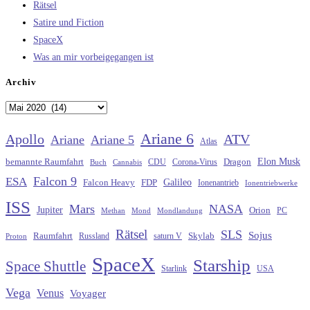
Rätsel
Satire und Fiction
SpaceX
Was an mir vorbeigegangen ist
Archiv
Archiv
Ariane 6
Apollo
ATV
Ariane
Ariane 5
Atlas
Elon Musk
Dragon
bemannte Raumfahrt
CDU
Buch
Cannabis
Corona-Virus
Falcon 9
ESA
Galileo
FDP
Falcon Heavy
Ionenantrieb
Ionentriebwerke
ISS
Mars
NASA
Jupiter
Orion
Methan
Mond
PC
Mondlandung
Rätsel
SLS
Sojus
Raumfahrt
Russland
saturn V
Skylab
Proton
SpaceX
Starship
Space Shuttle
Starlink
USA
Vega
Venus
Voyager