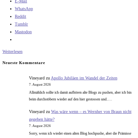
E-Mail
WhatsApp
Reddit
Tumblr
Mastodon
Die
Weiterlesen
Lösung
Neueste Kommentare
für
ein
Vineyard
zu
Apollo Jubiläen im Wandel der Zeiten
überflüssiges
7. August 2026
Problem
Allmählich sollte ich damit aufhören alte Blogs zu pushen, aber ich bin
–
beim durchstöbern wieder auf den hier gestossen und..…
die
Vineyard
zu
Was wäre wenn – es Wernher von Braun nicht
Landung
gegeben hätte?
auf
7. August 2026
einem
Sorry, wenn ich wieder einen alten Blog hochpushe, aber die Prämisse
Himmelskörper