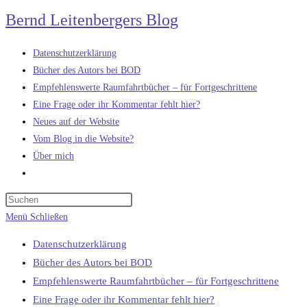
Zum
Bernd Leitenbergers Blog
Inhalt
springen
Datenschutzerklärung
Bücher des Autors bei BOD
Empfehlenswerte Raumfahrtbücher – für Fortgeschrittene
Eine Frage oder ihr Kommentar fehlt hier?
Neues auf der Website
Vom Blog in die Website?
Über mich
Website-
Suche
umschalten
Menü
Schließen
Datenschutzerklärung
Bücher des Autors bei BOD
Empfehlenswerte Raumfahrtbücher – für Fortgeschrittene
Eine Frage oder ihr Kommentar fehlt hier?