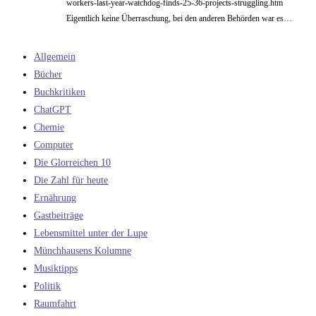
workers-last-year-watchdog-finds-25-36-projects-struggling.htm
Eigentlich keine Überraschung, bei den anderen Behörden war es…
Allgemein
Bücher
Buchkritiken
ChatGPT
Chemie
Computer
Die Glorreichen 10
Die Zahl für heute
Ernährung
Gastbeiträge
Lebensmittel unter der Lupe
Münchhausens Kolumne
Musiktipps
Politik
Raumfahrt