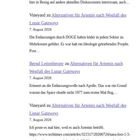
hier in Bezug auf andere aktuellen Diskussionen interessant, auch…
mit
Ionentriebwerken
Vineyard
zu
Alternativen für Artemis nach Wegfall des
Lunar Gateways
7. August 2026
Die Entlassungen durch DOGE haben leider in jedem Sektor zu
Mehrkosten geführt. Es war halt ein Ideologie getriebendes Projekt.
Post…
Bernd Leitenberger
zu
Alternativen für Artemis nach
Wegfall des Lunar Gateways
7. August 2026
Erinnert an die Entlassungswelle nach Apollo. Das war ein Grund
warum das Space shuttle nicht 1977 zum ersten Mal flog,…
Vineyard
zu
Alternativen für Artemis nach Wegfall des
Lunar Gateways
7. August 2026
Ich poste es mal hier, weil es auch Artemis betrifft.
https://www.techtimes.com/articles/321517/20260724/nasa-lost-1-5-