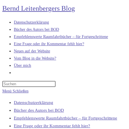
Zum
Bernd Leitenbergers Blog
Inhalt
springen
Datenschutzerklärung
Bücher des Autors bei BOD
Empfehlenswerte Raumfahrtbücher – für Fortgeschrittene
Eine Frage oder ihr Kommentar fehlt hier?
Neues auf der Website
Vom Blog in die Website?
Über mich
Website-
Suche
umschalten
Menü
Schließen
Datenschutzerklärung
Bücher des Autors bei BOD
Empfehlenswerte Raumfahrtbücher – für Fortgeschrittene
Eine Frage oder ihr Kommentar fehlt hier?