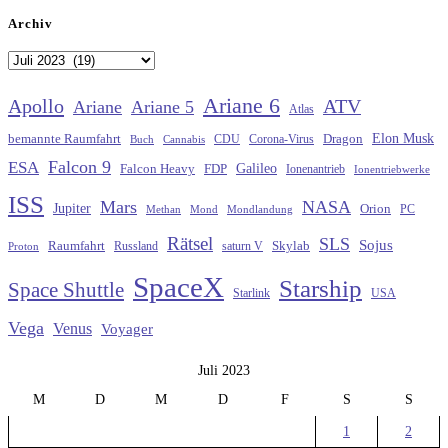
Archiv
Archiv
Ariane 6
Apollo
ATV
Ariane
Ariane 5
Atlas
Elon Musk
Dragon
bemannte Raumfahrt
CDU
Buch
Cannabis
Corona-Virus
Falcon 9
ESA
Galileo
FDP
Falcon Heavy
Ionenantrieb
Ionentriebwerke
ISS
Mars
NASA
Jupiter
Orion
Methan
Mond
PC
Mondlandung
Rätsel
SLS
Sojus
Raumfahrt
Russland
saturn V
Skylab
Proton
SpaceX
Starship
Space Shuttle
Starlink
USA
Vega
Venus
Voyager
Juli 2023
M
D
M
D
F
S
S
1
2