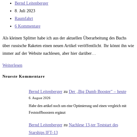
Beitrags-
Bernd Leitenberger
Autor:
Beitrag
8. Juli 2023
veröffentlicht:
Beitrags-
Raumfahrt
Kategorie:
Beitrags-
6 Kommentare
Kommentare:
Als kleinen Splitter habe ich aus der aktuellen Überarbeitung des Buchs
über russische Raketen einen neuen Artikel veröffentlicht. Ihr könnt ihn wie
immer auf der Website nachlesen, aber hier darüber…
Sputnik
Weiterlesen
1
Neueste Kommentare
bis
3
Bernd Leitenberger
zu
Der „Big Dumb Booster“ – heute
6. August 2026
Habe den artikel noch um eine Optimierung und einen vergleich mit
Feststoffboostern ergänzt
Bernd Leitenberger
zu
Nachlese 13-ter Teststart des
Starships IFT-13