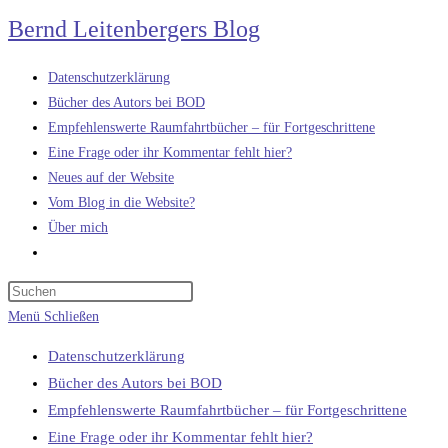
Zum
Bernd Leitenbergers Blog
Inhalt
springen
Datenschutzerklärung
Bücher des Autors bei BOD
Empfehlenswerte Raumfahrtbücher – für Fortgeschrittene
Eine Frage oder ihr Kommentar fehlt hier?
Neues auf der Website
Vom Blog in die Website?
Über mich
Website-
Suche
umschalten
Menü
Schließen
Datenschutzerklärung
Bücher des Autors bei BOD
Empfehlenswerte Raumfahrtbücher – für Fortgeschrittene
Eine Frage oder ihr Kommentar fehlt hier?