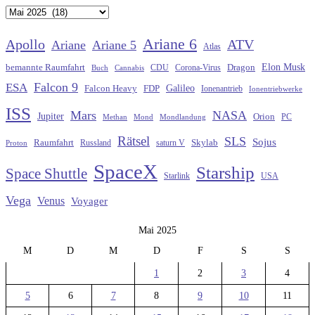
Archiv
Ariane 6
Apollo
ATV
Ariane
Ariane 5
Atlas
Elon Musk
Dragon
bemannte Raumfahrt
CDU
Buch
Cannabis
Corona-Virus
Falcon 9
ESA
Galileo
FDP
Falcon Heavy
Ionenantrieb
Ionentriebwerke
ISS
Mars
NASA
Jupiter
Orion
Methan
Mond
PC
Mondlandung
Rätsel
SLS
Sojus
Raumfahrt
Russland
saturn V
Skylab
Proton
SpaceX
Starship
Space Shuttle
Starlink
USA
Vega
Venus
Voyager
Mai 2025
M
D
M
D
F
S
S
1
2
3
4
5
6
7
8
9
10
11