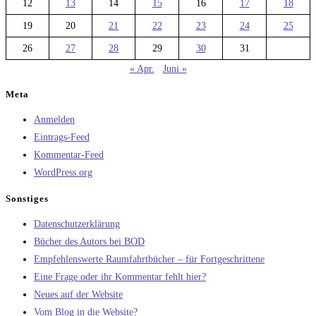
12
13
14
15
16
17
18
19
20
21
22
23
24
25
26
27
28
29
30
31
« Apr.
Juni »
Meta
Anmelden
Eintrags-Feed
Kommentar-Feed
WordPress.org
Sonstiges
Datenschutzerklärung
Bücher des Autors bei BOD
Empfehlenswerte Raumfahrtbücher – für Fortgeschrittene
Eine Frage oder ihr Kommentar fehlt hier?
Neues auf der Website
Vom Blog in die Website?