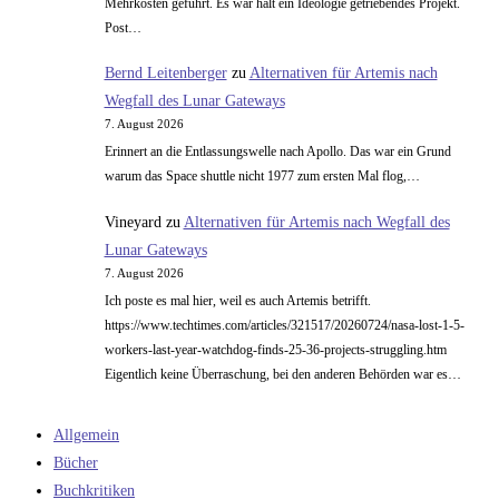
Mehrkosten geführt. Es war halt ein Ideologie getriebendes Projekt.
Post…
Bernd Leitenberger
zu
Alternativen für Artemis nach
Wegfall des Lunar Gateways
7. August 2026
Erinnert an die Entlassungswelle nach Apollo. Das war ein Grund
warum das Space shuttle nicht 1977 zum ersten Mal flog,…
Vineyard
zu
Alternativen für Artemis nach Wegfall des
Lunar Gateways
7. August 2026
Ich poste es mal hier, weil es auch Artemis betrifft.
https://www.techtimes.com/articles/321517/20260724/nasa-lost-1-5-
workers-last-year-watchdog-finds-25-36-projects-struggling.htm
Eigentlich keine Überraschung, bei den anderen Behörden war es…
Allgemein
Bücher
Buchkritiken