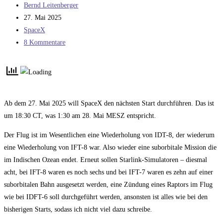
Beitrags-
Bernd Leitenberger
Autor:
Beitrag
27. Mai 2025
veröffentlicht:
Beitrags-
SpaceX
Kategorie:
Beitrags-
8 Kommentare
Kommentare:
Ab dem 27. Mai 2025 will SpaceX den nächsten Start durchführen. Das ist
um 18:30 CT, was 1:30 am 28. Mai MESZ entspricht.
Der Flug ist im Wesentlichen eine Wiederholung von IDT-8, der wiederum
eine Wiederholung von IFT-8 war. Also wieder eine suborbitale Mission die
im Indischen Ozean endet. Erneut sollen Starlink-Simulatoren – diesmal
acht, bei IFT-8 waren es noch sechs und bei IFT-7 waren es zehn auf einer
suborbitalen Bahn ausgesetzt werden, eine Zündung eines Raptors im Flug
wie bei IDFT-6 soll durchgeführt werden, ansonsten ist alles wie bei den
bisherigen Starts, sodass ich nicht viel dazu schreibe.