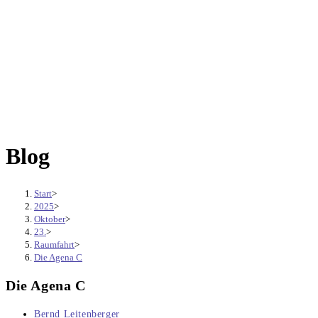
Blog
Start
>
2025
>
Oktober
>
23.
>
Raumfahrt
>
Die Agena C
Die Agena C
Beitrags-
Bernd Leitenberger