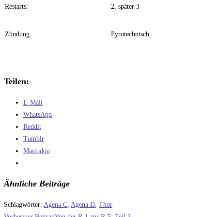
Restarts:
2, später 3
Zündung:
Pyrotechnisch
Teilen:
E-Mail
WhatsApp
Reddit
Tumblr
Mastodon
Ähnliche Beiträge
Schlagwörter
:
Agena C
,
Agena D
,
Thor
Weitere
Vorheriger Beitrag
Von der R-1 zur R-5: Teil 3