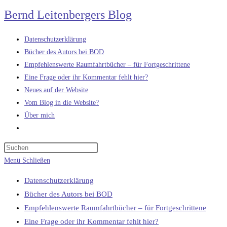
Zum
Bernd Leitenbergers Blog
Inhalt
springen
Datenschutzerklärung
Bücher des Autors bei BOD
Empfehlenswerte Raumfahrtbücher – für Fortgeschrittene
Eine Frage oder ihr Kommentar fehlt hier?
Neues auf der Website
Vom Blog in die Website?
Über mich
Website-
Suche
umschalten
Menü
Schließen
Datenschutzerklärung
Bücher des Autors bei BOD
Empfehlenswerte Raumfahrtbücher – für Fortgeschrittene
Eine Frage oder ihr Kommentar fehlt hier?