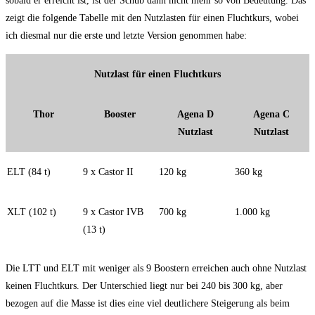
sobald er erreicht ist, ist der Schub dann nicht mehr so von Bedeutung. Das
zeigt die folgende Tabelle mit den Nutzlasten für einen Fluchtkurs, wobei
ich diesmal nur die erste und letzte Version genommen habe:
Nutzlast für einen Fluchtkurs
Thor
Booster
Agena D
Agena C
Nutzlast
Nutzlast
ELT (84 t)
9 x Castor II
120 kg
360 kg
XLT (102 t)
9 x Castor IVB
700 kg
1.000 kg
(13 t)
Die LTT und ELT mit weniger als 9 Boostern erreichen auch ohne Nutzlast
keinen Fluchtkurs. Der Unterschied liegt nur bei 240 bis 300 kg, aber
bezogen auf die Masse ist dies eine viel deutlichere Steigerung als beim