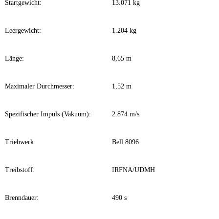
Startgewicht:
13.071 kg
Leergewicht:
1.204 kg
Länge:
8,65 m
Maximaler Durchmesser:
1,52 m
Spezifischer Impuls (Vakuum):
2.874 m/s
Triebwerk:
Bell 8096
Treibstoff:
IRFNA/UDMH
Brenndauer:
490 s