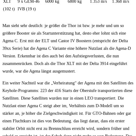
XLT
9 x GEM-46
6000 kg
6800 kg
1.353 m/s
1.368 m/s
(102 t)
IVB (19 t)
Man sieht sehr deutlich: je größer die Thor ist bzw. je mehr und um so
größere Booster sie als Startunterstützung hat, desto eher lohnt sich eine
Agena C. Erst mit der ELT und Castor IV Boostern (entspricht der Delta
39xx Serie) hat die Agena C Variante eine höhere Nutzlast als die Agena-D
Version. Erkennbar ist dies auch bei den Aufstiegsverlusten, die nun
zusammenrücken. Doch als die Thor XLT mit der Delta 3914 eingeführt
wurde, war die Agena längst ausgemustert.
Ein weiter Nachteil war die „Verheiratung“ der Agena mit den Satelliten des
Keyhole-Programms: 223 der 416 Starts der Oberstufe transportierten diese
Satelliten. Diese Satelliten wurden nur in einen LEO transportiert. Die
Nutzlast einer Agena C steigt aber im, Verhältnis zum D-Modell um so
stärker an, je höher die Zielgeschwindigkeit ist. Für GTO-Bahnen oder gar
einen Fluchtkurs ist dies von Bedeutung. das liegt daran, dass ein erster
stabiler Orbit nicht erst zu Brennschluss erreicht wird, sondern früher und