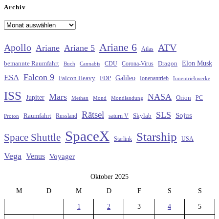
Archiv
Archiv
Ariane 6
Apollo
ATV
Ariane
Ariane 5
Atlas
Elon Musk
Dragon
bemannte Raumfahrt
CDU
Buch
Cannabis
Corona-Virus
Falcon 9
ESA
Galileo
FDP
Falcon Heavy
Ionenantrieb
Ionentriebwerke
ISS
Mars
NASA
Jupiter
Orion
Methan
Mond
PC
Mondlandung
Rätsel
SLS
Sojus
Raumfahrt
Russland
saturn V
Skylab
Proton
SpaceX
Starship
Space Shuttle
Starlink
USA
Vega
Venus
Voyager
Oktober 2025
M
D
M
D
F
S
S
1
2
3
4
5