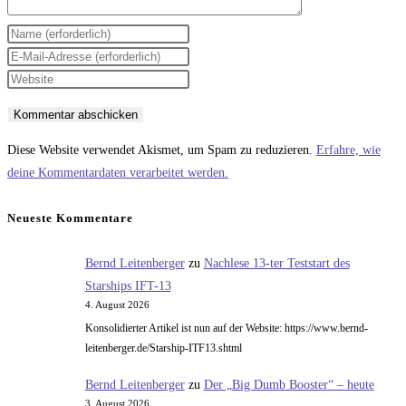
Gib
deinen
Gib
Namen
deine
Gib
oder
E-
deine
Benutzernamen
Mail-
Website-
zum
Adresse
URL
Diese Website verwendet Akismet, um Spam zu reduzieren.
Erfahre, wie
Kommentieren
zum
ein
deine Kommentardaten verarbeitet werden.
ein
Kommentieren
(optional)
ein
Neueste Kommentare
Bernd Leitenberger
zu
Nachlese 13-ter Teststart des
Starships IFT-13
4. August 2026
Konsolidierter Artikel ist nun auf der Website: https://www.bernd-
leitenberger.de/Starship-ITF13.shtml
Bernd Leitenberger
zu
Der „Big Dumb Booster“ – heute
3. August 2026