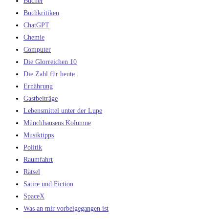
Bücher
Buchkritiken
ChatGPT
Chemie
Computer
Die Glorreichen 10
Die Zahl für heute
Ernährung
Gastbeiträge
Lebensmittel unter der Lupe
Münchhausens Kolumne
Musiktipps
Politik
Raumfahrt
Rätsel
Satire und Fiction
SpaceX
Was an mir vorbeigegangen ist