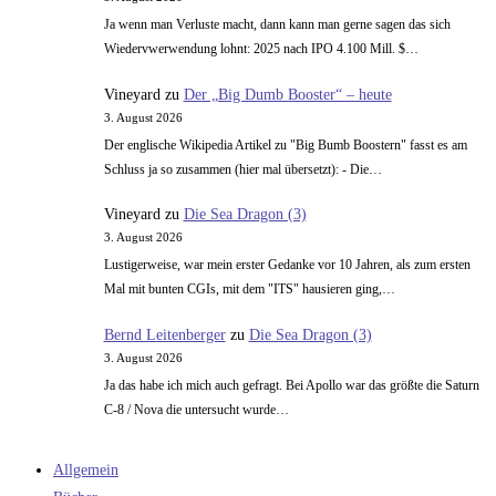
Ja wenn man Verluste macht, dann kann man gerne sagen das sich
Wiedervwerwendung lohnt: 2025 nach IPO 4.100 Mill. $…
Vineyard
zu
Der „Big Dumb Booster“ – heute
3. August 2026
Der englische Wikipedia Artikel zu "Big Bumb Boostern" fasst es am
Schluss ja so zusammen (hier mal übersetzt): - Die…
Vineyard
zu
Die Sea Dragon (3)
3. August 2026
Lustigerweise, war mein erster Gedanke vor 10 Jahren, als zum ersten
Mal mit bunten CGIs, mit dem "ITS" hausieren ging,…
Bernd Leitenberger
zu
Die Sea Dragon (3)
3. August 2026
Ja das habe ich mich auch gefragt. Bei Apollo war das größte die Saturn
C-8 / Nova die untersucht wurde…
Allgemein