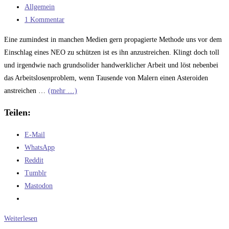
veröffentlicht:
Beitrags-
Allgemein
Kategorie:
Beitrags-
1 Kommentar
Kommentare:
Eine zumindest in manchen Medien gern propagierte Methode uns vor dem
Einschlag eines NEO zu schützen ist es ihn anzustreichen. Klingt doch toll
und irgendwie nach grundsolider handwerklicher Arbeit und löst nebenbei
das Arbeitslosenproblem, wenn Tausende von Malern einen Asteroiden
anstreichen …
(mehr …)
Teilen:
E-Mail
WhatsApp
Reddit
Tumblr
Mastodon
Abwehrmöglichkeiten
Weiterlesen