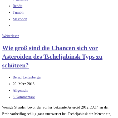
Reddit
Tumblr
Mastodon
OSIRIS-
Weiterlesen
REx:
Wie groß sind die Chancen sich vor
eine
Asteroiden des Tscheljabinsk Typs zu
überflüssige
Mission
schützen?
Beitrags-
Bernd Leitenberger
Autor:
Beitrag
20. März 2013
veröffentlicht:
Beitrags-
Allgemein
Kategorie:
Beitrags-
8 Kommentare
Kommentare:
Wenige Stunden bevor der vorher bekannte Asteroid 2012 DA14 an der
Erde vorbeiflog schlug ganz unerwartet bei Tscheljabinsk ein Meteor ein,