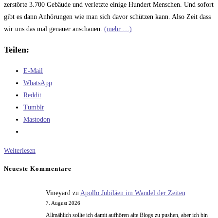
zerstörte 3.700 Gebäude und verletzte einige Hundert Menschen. Und sofort
gibt es dann Anhörungen wie man sich davor schützen kann. Also Zeit dass
wir uns das mal genauer anschauen.
(mehr …)
Teilen:
E-Mail
WhatsApp
Reddit
Tumblr
Mastodon
Wie
Weiterlesen
groß
Neueste Kommentare
sind
die
Vineyard
zu
Apollo Jubiläen im Wandel der Zeiten
Chancen
7. August 2026
sich
Allmählich sollte ich damit aufhören alte Blogs zu pushen, aber ich bin