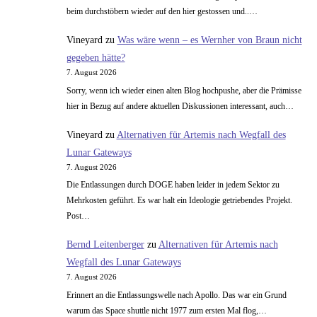
vor
beim durchstöbern wieder auf den hier gestossen und..…
Asteroiden
Vineyard
zu
Was wäre wenn – es Wernher von Braun nicht
des
gegeben hätte?
Tscheljabinsk
7. August 2026
Typs
Sorry, wenn ich wieder einen alten Blog hochpushe, aber die Prämisse
zu
hier in Bezug auf andere aktuellen Diskussionen interessant, auch…
schützen?
Vineyard
zu
Alternativen für Artemis nach Wegfall des
Lunar Gateways
7. August 2026
Die Entlassungen durch DOGE haben leider in jedem Sektor zu
Mehrkosten geführt. Es war halt ein Ideologie getriebendes Projekt.
Post…
Bernd Leitenberger
zu
Alternativen für Artemis nach
Wegfall des Lunar Gateways
7. August 2026
Erinnert an die Entlassungswelle nach Apollo. Das war ein Grund
warum das Space shuttle nicht 1977 zum ersten Mal flog,…