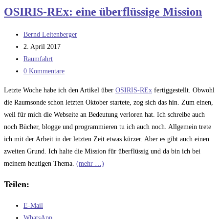
für
OSIRIS-REx: eine überflüssige Mission
NEO
–
Beitrags-
Bernd Leitenberger
Teil
Autor:
Beitrag
2. April 2017
2:
veröffentlicht:
Beitrags-
Raumfahrt
Anstreichen
Kategorie:
Beitrags-
0 Kommentare
Kommentare:
Letzte Woche habe ich den Artikel über
OSIRIS-REx
fertiggestellt. Obwohl
die Raumsonde schon letzten Oktober startete, zog sich das hin. Zum einen,
weil für mich die Webseite an Bedeutung verloren hat. Ich schreibe auch
noch Bücher, blogge und programmieren tu ich auch noch. Allgemein trete
ich mit der Arbeit in der letzten Zeit etwas kürzer. Aber es gibt auch einen
zweiten Grund. Ich halte die Mission für überflüssig und da bin ich bei
meinem heutigen Thema.
(mehr …)
Teilen:
E-Mail
WhatsApp