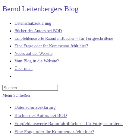
Zum
Bernd Leitenbergers Blog
Inhalt
springen
Datenschutzerklärung
Bücher des Autors bei BOD
Empfehlenswerte Raumfahrtbücher – für Fortgeschrittene
Eine Frage oder ihr Kommentar fehlt hier?
Neues auf der Website
Vom Blog in die Website?
Über mich
Website-
Suche
umschalten
Menü
Schließen
Datenschutzerklärung
Bücher des Autors bei BOD
Empfehlenswerte Raumfahrtbücher – für Fortgeschrittene
Eine Frage oder ihr Kommentar fehlt hier?