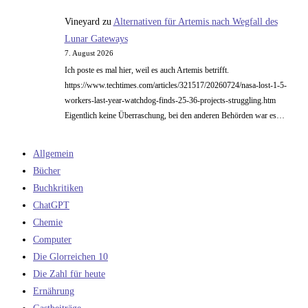
Vineyard
zu
Alternativen für Artemis nach Wegfall des
Lunar Gateways
7. August 2026
Ich poste es mal hier, weil es auch Artemis betrifft.
https://www.techtimes.com/articles/321517/20260724/nasa-lost-1-5-
workers-last-year-watchdog-finds-25-36-projects-struggling.htm
Eigentlich keine Überraschung, bei den anderen Behörden war es…
Allgemein
Bücher
Buchkritiken
ChatGPT
Chemie
Computer
Die Glorreichen 10
Die Zahl für heute
Ernährung