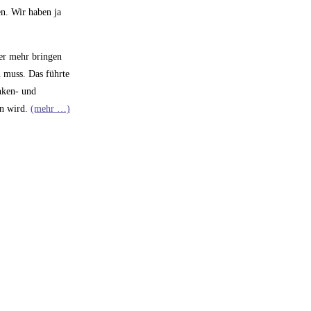
en. Wir haben ja
mer mehr bringen
n muss. Das führte
nken- und
en wird.
(mehr …)