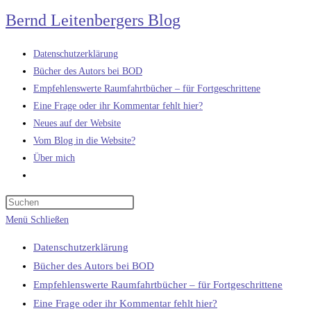
Zum
Bernd Leitenbergers Blog
Inhalt
springen
Datenschutzerklärung
Bücher des Autors bei BOD
Empfehlenswerte Raumfahrtbücher – für Fortgeschrittene
Eine Frage oder ihr Kommentar fehlt hier?
Neues auf der Website
Vom Blog in die Website?
Über mich
Website-
Suche
umschalten
Menü
Schließen
Datenschutzerklärung
Bücher des Autors bei BOD
Empfehlenswerte Raumfahrtbücher – für Fortgeschrittene
Eine Frage oder ihr Kommentar fehlt hier?