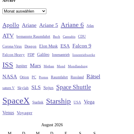
Archiv
Archiv
Ariane 6
Apollo
Ariane
Ariane 5
Atlas
ATV
bemannte Raumfahrt
CDU
Buch
Cannabis
Falcon 9
ESA
Elon Musk
Dragon
Corona-Virus
Galileo
FDP
Falcon Heavy
Ionenantrieb
Ionentriebwerke
ISS
Mars
Jupiter
Methan
Mond
Mondlandung
Rätsel
NASA
Raumfahrt
Orion
Russland
PC
Proton
Space Shuttle
SLS
Sojus
saturn V
Skylab
SpaceX
Starship
Vega
Starlink
USA
Venus
Voyager
August 2026
M
D
M
D
F
S
S