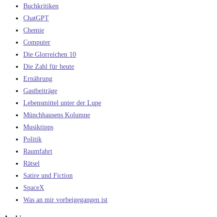
Buchkritiken
ChatGPT
Chemie
Computer
Die Glorreichen 10
Die Zahl für heute
Ernährung
Gastbeiträge
Lebensmittel unter der Lupe
Münchhausens Kolumne
Musiktipps
Politik
Raumfahrt
Rätsel
Satire und Fiction
SpaceX
Was an mir vorbeigegangen ist