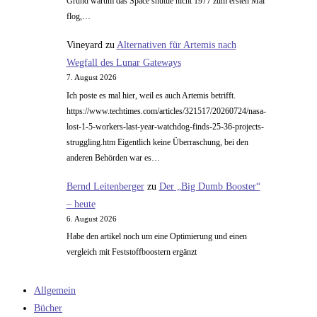
Grund warum das Space shuttle nicht 1977 zum ersten Mal
flog,…
Vineyard
zu
Alternativen für Artemis nach
Wegfall des Lunar Gateways
7. August 2026
Ich poste es mal hier, weil es auch Artemis betrifft.
https://www.techtimes.com/articles/321517/20260724/nasa-
lost-1-5-workers-last-year-watchdog-finds-25-36-projects-
struggling.htm Eigentlich keine Überraschung, bei den
anderen Behörden war es…
Bernd Leitenberger
zu
Der „Big Dumb Booster“
– heute
6. August 2026
Habe den artikel noch um eine Optimierung und einen
vergleich mit Feststoffboostern ergänzt
Allgemein
Bücher