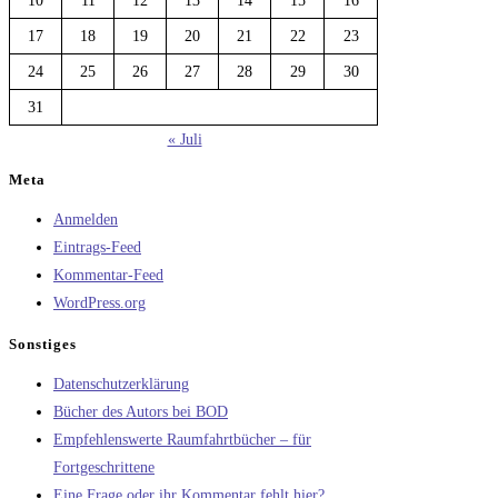
10
11
12
13
14
15
16
17
18
19
20
21
22
23
24
25
26
27
28
29
30
31
« Juli
Meta
Anmelden
Eintrags-Feed
Kommentar-Feed
WordPress.org
Sonstiges
Datenschutzerklärung
Bücher des Autors bei BOD
Empfehlenswerte Raumfahrtbücher – für
Fortgeschrittene
Eine Frage oder ihr Kommentar fehlt hier?