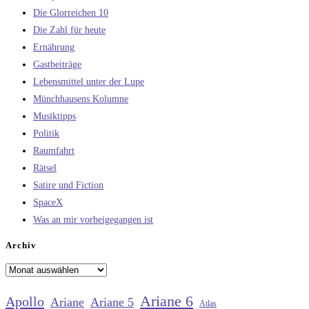
Die Glorreichen 10
Die Zahl für heute
Ernährung
Gastbeiträge
Lebensmittel unter der Lupe
Münchhausens Kolumne
Musiktipps
Politik
Raumfahrt
Rätsel
Satire und Fiction
SpaceX
Was an mir vorbeigegangen ist
Archiv
Archiv
Ariane 6
Apollo
Ariane
Ariane 5
Atlas