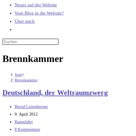
Neues auf der Website
Vom Blog in die Website?
Über mich
Website-
Suche
umschalten
Brennkammer
Start
>
Brennkammer
Deutschland, der Weltraumzwerg
Beitrags-
Bernd Leitenberger
Autor:
Beitrag
9. April 2012
veröffentlicht:
Beitrags-
Raumfahrt
Kategorie:
Beitrags-
8 Kommentare