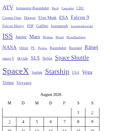
ATV
bemannte Raumfahrt
CDU
Buch
Cannabis
Falcon 9
ESA
Elon Musk
Dragon
Corona-Virus
Galileo
FDP
Falcon Heavy
Ionenantrieb
Ionentriebwerke
ISS
Mars
Jupiter
Methan
Mond
Mondlandung
Rätsel
NASA
Raumfahrt
Orion
Russland
PC
Proton
Space Shuttle
SLS
Sojus
saturn V
Skylab
SpaceX
Starship
Vega
Starlink
USA
Venus
Voyager
August 2026
M
D
M
D
F
S
S
1
2
3
4
5
6
7
8
9