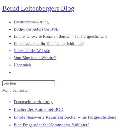
Zum
Bernd Leitenbergers Blog
Inhalt
springen
Datenschutzerklärung
Bücher des Autors bei BOD
Empfehlenswerte Raumfahrtbücher – für Fortgeschrittene
Eine Frage oder ihr Kommentar fehlt hier?
Neues auf der Website
Vom Blog in die Website?
Über mich
Website-
Suche
umschalten
Menü
Schließen
Datenschutzerklärung
Bücher des Autors bei BOD
Empfehlenswerte Raumfahrtbücher – für Fortgeschrittene
Eine Frage oder ihr Kommentar fehlt hier?