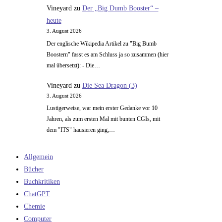
Vineyard
zu
Der „Big Dumb Booster“ –
heute
3. August 2026
Der englische Wikipedia Artikel zu "Big Bumb
Boostern" fasst es am Schluss ja so zusammen (hier
mal übersetzt): - Die…
Vineyard
zu
Die Sea Dragon (3)
3. August 2026
Lustigerweise, war mein erster Gedanke vor 10
Jahren, als zum ersten Mal mit bunten CGIs, mit
dem "ITS" hausieren ging,…
Allgemein
Bücher
Buchkritiken
ChatGPT
Chemie
Computer