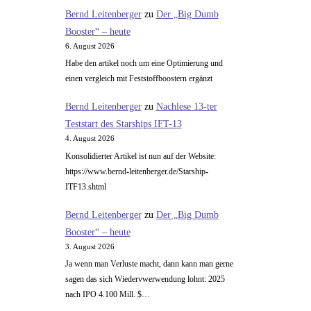
Bernd Leitenberger
zu
Der „Big Dumb
Booster“ – heute
6. August 2026
Habe den artikel noch um eine Optimierung und
einen vergleich mit Feststoffboostern ergänzt
Bernd Leitenberger
zu
Nachlese 13-ter
Teststart des Starships IFT-13
4. August 2026
Konsolidierter Artikel ist nun auf der Website:
https://www.bernd-leitenberger.de/Starship-
ITF13.shtml
Bernd Leitenberger
zu
Der „Big Dumb
Booster“ – heute
3. August 2026
Ja wenn man Verluste macht, dann kann man gerne
sagen das sich Wiedervwerwendung lohnt: 2025
nach IPO 4.100 Mill. $…