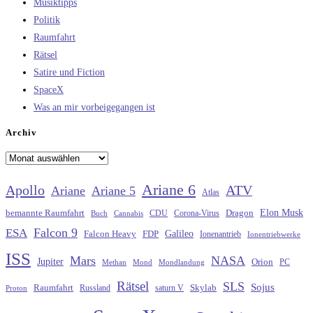
Musiktipps
Politik
Raumfahrt
Rätsel
Satire und Fiction
SpaceX
Was an mir vorbeigegangen ist
Archiv
Archiv
Ariane 6
Apollo
ATV
Ariane
Ariane 5
Atlas
Elon Musk
Dragon
bemannte Raumfahrt
CDU
Buch
Cannabis
Corona-Virus
Falcon 9
ESA
Galileo
FDP
Falcon Heavy
Ionenantrieb
Ionentriebwerke
ISS
Mars
NASA
Jupiter
Orion
Methan
Mond
PC
Mondlandung
Rätsel
SLS
Sojus
Raumfahrt
Russland
saturn V
Skylab
Proton