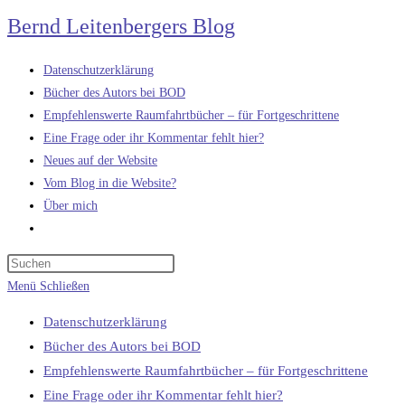
Zum
Bernd Leitenbergers Blog
Inhalt
springen
Datenschutzerklärung
Bücher des Autors bei BOD
Empfehlenswerte Raumfahrtbücher – für Fortgeschrittene
Eine Frage oder ihr Kommentar fehlt hier?
Neues auf der Website
Vom Blog in die Website?
Über mich
Website-
Suche
umschalten
Menü
Schließen
Datenschutzerklärung
Bücher des Autors bei BOD
Empfehlenswerte Raumfahrtbücher – für Fortgeschrittene
Eine Frage oder ihr Kommentar fehlt hier?