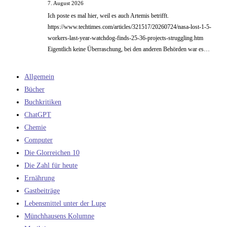
7. August 2026
Ich poste es mal hier, weil es auch Artemis betrifft.
https://www.techtimes.com/articles/321517/20260724/nasa-lost-1-5-
workers-last-year-watchdog-finds-25-36-projects-struggling.htm
Eigentlich keine Überraschung, bei den anderen Behörden war es…
Allgemein
Bücher
Buchkritiken
ChatGPT
Chemie
Computer
Die Glorreichen 10
Die Zahl für heute
Ernährung
Gastbeiträge
Lebensmittel unter der Lupe
Münchhausens Kolumne