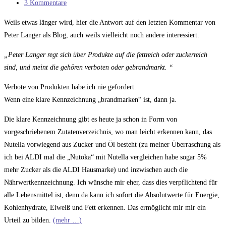
Kategorie:
Beitrags-
3 Kommentare
Kommentare:
Weils etwas länger wird, hier die Antwort auf den letzten Kommentar von
Peter Langer als Blog, auch weils vielleicht noch andere interessiert.
„Peter Langer regt sich über Produkte auf die fettreich oder zuckerreich
sind, und meint die gehören verboten oder gebrandmarkt. “
Verbote von Produkten habe ich nie gefordert.
Wenn eine klare Kennzeichnung „brandmarken“ ist, dann ja.
Die klare Kennzeichnung gibt es heute ja schon in Form von
vorgeschriebenem Zutatenverzeichnis, wo man leicht erkennen kann, das
Nutella vorwiegend aus Zucker und Öl besteht (zu meiner Überraschung als
ich bei ALDI mal die „Nutoka“ mit Nutella vergleichen habe sogar 5%
mehr Zucker als die ALDI Hausmarke) und inzwischen auch die
Nährwertkennzeichnung. Ich wünsche mir eher, dass dies verpflichtend für
alle Lebensmittel ist, denn da kann ich sofort die Absolutwerte für Energie,
Kohlenhydrate, Eiweiß und Fett erkennen. Das ermöglicht mir mir ein
Urteil zu bilden.
(mehr …)