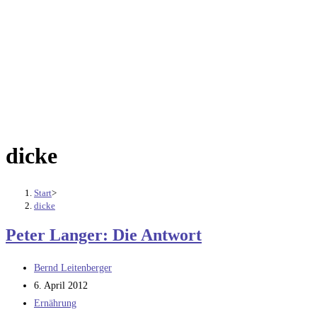
dicke
Start
>
dicke
Peter Langer: Die Antwort
Beitrags-
Bernd Leitenberger
Autor:
Beitrag
6. April 2012
veröffentlicht:
Beitrags-
Ernährung