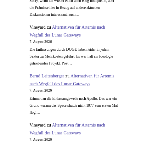
Sorry, wenn ich wieder einen alten Blog hochpushe, aber
die Prämisse hier in Bezug auf andere aktuellen
Diskussionen interessant, auch…
Vineyard
zu
Alternativen für Artemis nach
Wegfall des Lunar Gateways
7. August 2026
Die Entlassungen durch DOGE haben leider in jedem
Sektor zu Mehrkosten geführt. Es war halt ein Ideologie
getriebendes Projekt. Post…
Bernd Leitenberger
zu
Alternativen für Artemis
nach Wegfall des Lunar Gateways
7. August 2026
Erinnert an die Entlassungswelle nach Apollo. Das war ein
Grund warum das Space shuttle nicht 1977 zum ersten Mal
flog,…
Vineyard
zu
Alternativen für Artemis nach
Wegfall des Lunar Gateways
7. August 2026