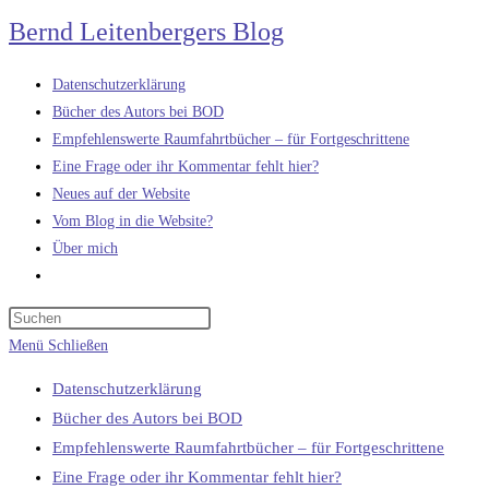
Zum
Bernd Leitenbergers Blog
Inhalt
springen
Datenschutzerklärung
Bücher des Autors bei BOD
Empfehlenswerte Raumfahrtbücher – für Fortgeschrittene
Eine Frage oder ihr Kommentar fehlt hier?
Neues auf der Website
Vom Blog in die Website?
Über mich
Website-
Suche
umschalten
Menü
Schließen
Datenschutzerklärung
Bücher des Autors bei BOD
Empfehlenswerte Raumfahrtbücher – für Fortgeschrittene
Eine Frage oder ihr Kommentar fehlt hier?