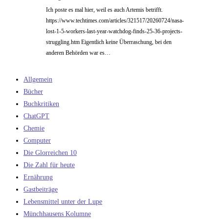
Ich poste es mal hier, weil es auch Artemis betrifft.
https://www.techtimes.com/articles/321517/20260724/nasa-
lost-1-5-workers-last-year-watchdog-finds-25-36-projects-
struggling.htm Eigentlich keine Überraschung, bei den
anderen Behörden war es…
Allgemein
Bücher
Buchkritiken
ChatGPT
Chemie
Computer
Die Glorreichen 10
Die Zahl für heute
Ernährung
Gastbeiträge
Lebensmittel unter der Lupe
Münchhausens Kolumne