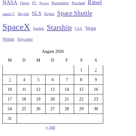
Rätsel
NASA
Raumfahrt
Orion
Russland
PC
Proton
Space Shuttle
SLS
Sojus
saturn V
Skylab
SpaceX
Starship
Vega
Starlink
USA
Venus
Voyager
August 2026
M
D
M
D
F
S
S
1
2
3
4
5
6
7
8
9
10
11
12
13
14
15
16
17
18
19
20
21
22
23
24
25
26
27
28
29
30
31
« Juli