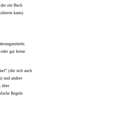
 der ein Buch
tulieren kann).
ahrungsmitteln.
 oder gar keine
arf“ (die sich auch
n) und andere
k über
nfache Regeln