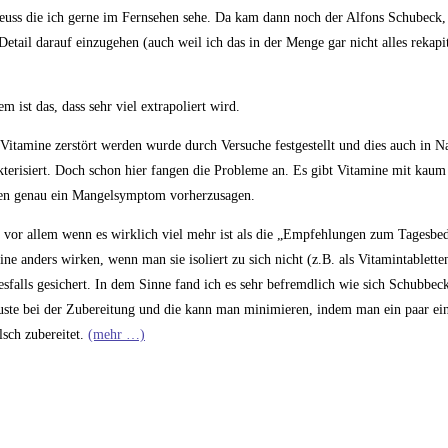
euss die ich gerne im Fernsehen sehe. Da kam dann noch der Alfons Schubeck,
etail darauf einzugehen (auch weil ich das in der Menge gar nicht alles rekapi
ist das, dass sehr viel extrapoliert wird.
itamine zerstört werden wurde durch Versuche festgestellt und dies auch in N
akterisiert. Doch schon hier fangen die Probleme an. Es gibt Vitamine mit kaum
gen genau ein Mangelsymptom vorherzusagen.
, vor allem wenn es wirklich viel mehr ist als die „Empfehlungen zum Tagesbed
ne anders wirken, wenn man sie isoliert zu sich nicht (z.B. als Vitamintablette
sfalls gesichert. In dem Sinne fand ich es sehr befremdlich wie sich Schubbec
luste bei der Zubereitung und die kann man minimieren, indem man ein paar ei
lsch zubereitet.
(mehr …)