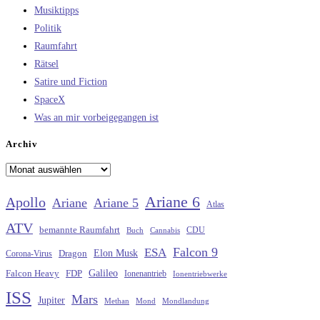
Musiktipps
Politik
Raumfahrt
Rätsel
Satire und Fiction
SpaceX
Was an mir vorbeigegangen ist
Archiv
Archiv
Ariane 6
Apollo
Ariane
Ariane 5
Atlas
ATV
bemannte Raumfahrt
CDU
Buch
Cannabis
Falcon 9
ESA
Elon Musk
Dragon
Corona-Virus
Galileo
FDP
Falcon Heavy
Ionenantrieb
Ionentriebwerke
ISS
Mars
Jupiter
Methan
Mond
Mondlandung