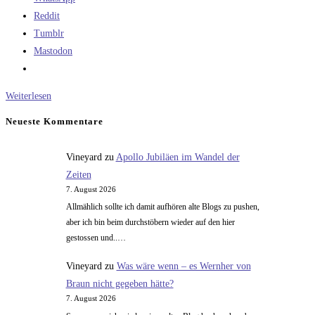
Reddit
Tumblr
Mastodon
Es
Weiterlesen
gibt
Neueste Kommentare
nur
wenige
Vineyard
zu
Apollo Jubiläen im Wandel der
gesicherte
Zeiten
Ernährungsregeln
7. August 2026
Allmählich sollte ich damit aufhören alte Blogs zu pushen,
aber ich bin beim durchstöbern wieder auf den hier
gestossen und..…
Vineyard
zu
Was wäre wenn – es Wernher von
Braun nicht gegeben hätte?
7. August 2026