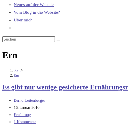
Neues auf der Website
Vom Blog in die Website?
Über mich
Website-
Suche
umschalten
Ern
Start
>
Ern
Es gibt nur wenige gesicherte Ernährungs
Beitrags-
Bernd Leitenberger
Autor:
Beitrag
16. Januar 2010
veröffentlicht:
Beitrags-
Ernährung
Kategorie:
Beitrags-
1 Kommentar