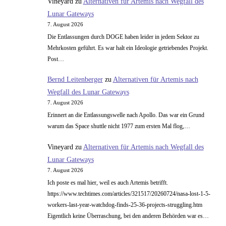
Vineyard
zu
Alternativen für Artemis nach Wegfall des
Lunar Gateways
7. August 2026
Die Entlassungen durch DOGE haben leider in jedem Sektor zu
Mehrkosten geführt. Es war halt ein Ideologie getriebendes Projekt.
Post…
Bernd Leitenberger
zu
Alternativen für Artemis nach
Wegfall des Lunar Gateways
7. August 2026
Erinnert an die Entlassungswelle nach Apollo. Das war ein Grund
warum das Space shuttle nicht 1977 zum ersten Mal flog,…
Vineyard
zu
Alternativen für Artemis nach Wegfall des
Lunar Gateways
7. August 2026
Ich poste es mal hier, weil es auch Artemis betrifft.
https://www.techtimes.com/articles/321517/20260724/nasa-lost-1-5-
workers-last-year-watchdog-finds-25-36-projects-struggling.htm
Eigentlich keine Überraschung, bei den anderen Behörden war es…