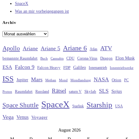
SpaceX
Was an mir vorbeigegangen ist
Archiv
Archiv
Ariane 6
Apollo
ATV
Ariane
Ariane 5
Atlas
Elon Musk
Dragon
bemannte Raumfahrt
CDU
Buch
Cannabis
Corona-Virus
Falcon 9
ESA
Galileo
FDP
Falcon Heavy
Ionenantrieb
Ionentriebwerke
ISS
Mars
NASA
Jupiter
Orion
Methan
Mond
PC
Mondlandung
Rätsel
SLS
Sojus
Raumfahrt
Russland
saturn V
Skylab
Proton
SpaceX
Starship
Space Shuttle
Starlink
USA
Vega
Venus
Voyager
August 2026