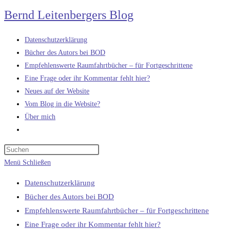
Zum
Bernd Leitenbergers Blog
Inhalt
springen
Datenschutzerklärung
Bücher des Autors bei BOD
Empfehlenswerte Raumfahrtbücher – für Fortgeschrittene
Eine Frage oder ihr Kommentar fehlt hier?
Neues auf der Website
Vom Blog in die Website?
Über mich
Website-
Suche
umschalten
Menü
Schließen
Datenschutzerklärung
Bücher des Autors bei BOD
Empfehlenswerte Raumfahrtbücher – für Fortgeschrittene
Eine Frage oder ihr Kommentar fehlt hier?