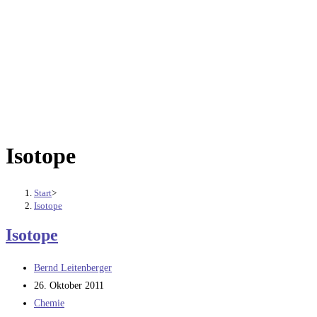
Isotope
Start
>
Isotope
Isotope
Beitrags-
Bernd Leitenberger
Autor:
Beitrag
26. Oktober 2011
veröffentlicht:
Beitrags-
Chemie