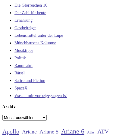
Die Glorreichen 10
Die Zahl für heute
Ernährung
Gastbeiträge
Lebensmittel unter der Lupe
Münchhausens Kolumne
Musiktipps
Politik
Raumfahrt
Rätsel
Satire und Fiction
SpaceX
Was an mir vorbeigegangen ist
Archiv
Archiv
Ariane 6
Apollo
ATV
Ariane
Ariane 5
Atlas