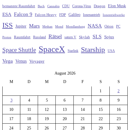
Elon Musk
Dragon
bemannte Raumfahrt
CDU
Buch
Cannabis
Corona-Virus
Falcon 9
ESA
Galileo
FDP
Falcon Heavy
Ionenantrieb
Ionentriebwerke
ISS
Mars
NASA
Jupiter
Orion
Methan
Mond
PC
Mondlandung
Rätsel
SLS
Sojus
Raumfahrt
Russland
saturn V
Skylab
Proton
SpaceX
Starship
Space Shuttle
Starlink
USA
Vega
Venus
Voyager
August 2026
M
D
M
D
F
S
S
1
2
3
4
5
6
7
8
9
10
11
12
13
14
15
16
17
18
19
20
21
22
23
24
25
26
27
28
29
30