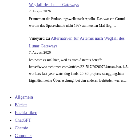
Wegfall des Lunar Gateways
7. August 2026
Erinnert an die Entlassungswelle nach Apollo. Das war ein Grund
warum das Space shuttle nicht 1977 zum ersten Mal flog,…
Vineyard
zu
Alternativen für Artemis nach Wegfall des
Lunar Gateways
7. August 2026
Ich poste es mal hier, weil es auch Artemis betrifft.
https://www.techtimes.com/articles/321517/20260724/nasa-lost-1-5-
workers-last-year-watchdog-finds-25-36-projects-struggling.htm
Eigentlich keine Überraschung, bei den anderen Behörden war es…
Allgemein
Bücher
Buchkritiken
ChatGPT
Chemie
Computer