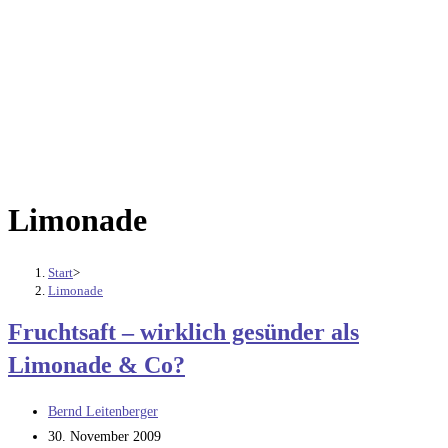
Limonade
Start
>
Limonade
Fruchtsaft – wirklich gesünder als
Limonade & Co?
Beitrags-
Bernd Leitenberger
Autor:
Beitrag
30. November 2009