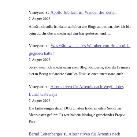
wirklich
gesünder
Vineyard
zu
Apollo Jubiläen im Wandel der Zeiten
als
7. August 2026
Limonade
Allmählich sollte ich damit aufhören alte Blogs zu pushen, aber ich bin
&
beim durchstöbern wieder auf den hier gestossen und..…
Co?
Vineyard
zu
Was wäre wenn – es Wernher von Braun nicht
gegeben hätte?
7. August 2026
Sorry, wenn ich wieder einen alten Blog hochpushe, aber die Prämisse
hier in Bezug auf andere aktuellen Diskussionen interessant, auch…
Vineyard
zu
Alternativen für Artemis nach Wegfall des
Lunar Gateways
7. August 2026
Die Entlassungen durch DOGE haben leider in jedem Sektor zu
Mehrkosten geführt. Es war halt ein Ideologie getriebendes Projekt.
Post…
Bernd Leitenberger
zu
Alternativen für Artemis nach