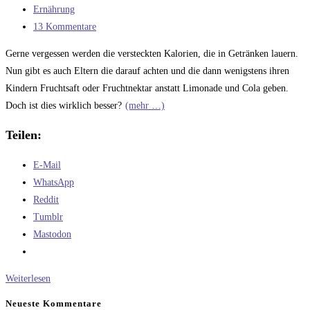
veröffentlicht:
Beitrags-
Ernährung
Kategorie:
Beitrags-
13 Kommentare
Kommentare:
Gerne vergessen werden die versteckten Kalorien, die in Getränken lauern.
Nun gibt es auch Eltern die darauf achten und die dann wenigstens ihren
Kindern Fruchtsaft oder Fruchtnektar anstatt Limonade und Cola geben.
Doch ist dies wirklich besser?
(mehr …)
Teilen:
E-Mail
WhatsApp
Reddit
Tumblr
Mastodon
Fruchtsaft
Weiterlesen
–
Neueste Kommentare