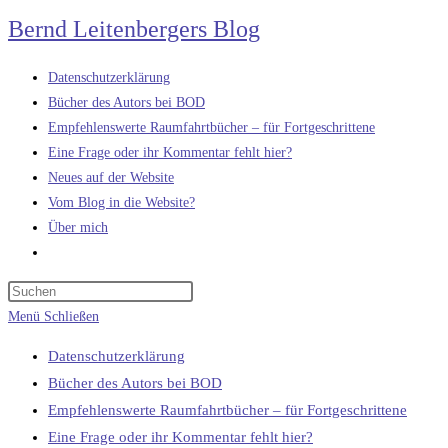
Zum
Bernd Leitenbergers Blog
Inhalt
springen
Datenschutzerklärung
Bücher des Autors bei BOD
Empfehlenswerte Raumfahrtbücher – für Fortgeschrittene
Eine Frage oder ihr Kommentar fehlt hier?
Neues auf der Website
Vom Blog in die Website?
Über mich
Website-
Suche
umschalten
Menü
Schließen
Datenschutzerklärung
Bücher des Autors bei BOD
Empfehlenswerte Raumfahrtbücher – für Fortgeschrittene
Eine Frage oder ihr Kommentar fehlt hier?