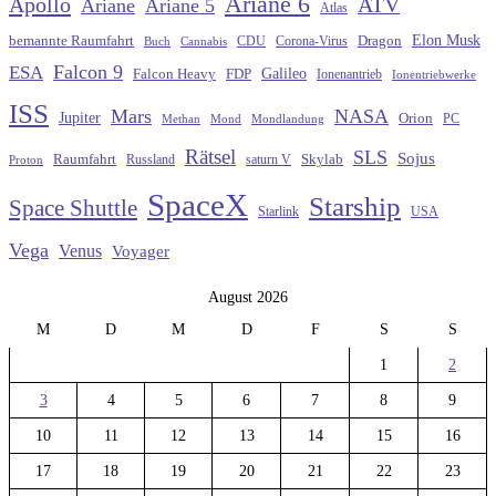
Ariane 6
Apollo
ATV
Ariane
Ariane 5
Atlas
Elon Musk
Dragon
bemannte Raumfahrt
CDU
Buch
Cannabis
Corona-Virus
Falcon 9
ESA
Galileo
FDP
Falcon Heavy
Ionenantrieb
Ionentriebwerke
ISS
Mars
NASA
Jupiter
Orion
Methan
Mond
PC
Mondlandung
Rätsel
SLS
Sojus
Raumfahrt
Russland
saturn V
Skylab
Proton
SpaceX
Starship
Space Shuttle
Starlink
USA
Vega
Venus
Voyager
August 2026
M
D
M
D
F
S
S
1
2
3
4
5
6
7
8
9
10
11
12
13
14
15
16
17
18
19
20
21
22
23