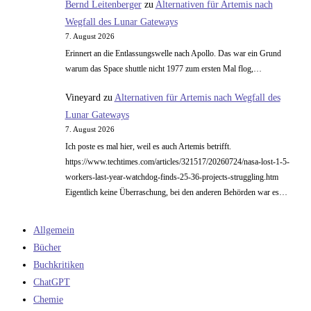
Bernd Leitenberger
zu
Alternativen für Artemis nach
Wegfall des Lunar Gateways
7. August 2026
Erinnert an die Entlassungswelle nach Apollo. Das war ein Grund
warum das Space shuttle nicht 1977 zum ersten Mal flog,…
Vineyard
zu
Alternativen für Artemis nach Wegfall des
Lunar Gateways
7. August 2026
Ich poste es mal hier, weil es auch Artemis betrifft.
https://www.techtimes.com/articles/321517/20260724/nasa-lost-1-5-
workers-last-year-watchdog-finds-25-36-projects-struggling.htm
Eigentlich keine Überraschung, bei den anderen Behörden war es…
Allgemein
Bücher
Buchkritiken
ChatGPT
Chemie