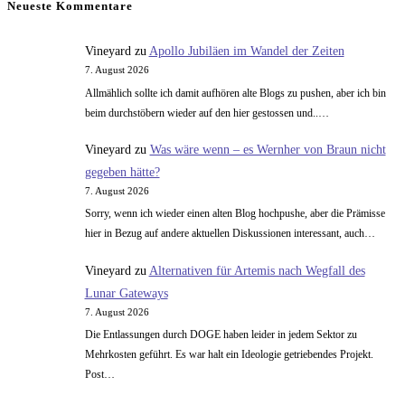
Neueste Kommentare
und
der
Vineyard
zu
Apollo Jubiläen im Wandel der Zeiten
Mangel
7. August 2026
an
Allmählich sollte ich damit aufhören alte Blogs zu pushen, aber ich bin
Organen
beim durchstöbern wieder auf den hier gestossen und..…
Vineyard
zu
Was wäre wenn – es Wernher von Braun nicht
gegeben hätte?
7. August 2026
Sorry, wenn ich wieder einen alten Blog hochpushe, aber die Prämisse
hier in Bezug auf andere aktuellen Diskussionen interessant, auch…
Vineyard
zu
Alternativen für Artemis nach Wegfall des
Lunar Gateways
7. August 2026
Die Entlassungen durch DOGE haben leider in jedem Sektor zu
Mehrkosten geführt. Es war halt ein Ideologie getriebendes Projekt.
Post…