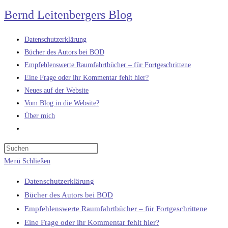
Zum
Bernd Leitenbergers Blog
Inhalt
springen
Datenschutzerklärung
Bücher des Autors bei BOD
Empfehlenswerte Raumfahrtbücher – für Fortgeschrittene
Eine Frage oder ihr Kommentar fehlt hier?
Neues auf der Website
Vom Blog in die Website?
Über mich
Website-
Suche
umschalten
Menü
Schließen
Datenschutzerklärung
Bücher des Autors bei BOD
Empfehlenswerte Raumfahrtbücher – für Fortgeschrittene
Eine Frage oder ihr Kommentar fehlt hier?