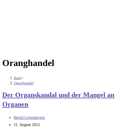
Oranghandel
Start
>
Oranghandel
Der Organskandal und der Mangel an
Organen
Beitrags-
Bernd Leitenberger
Autor:
Beitrag
11. August 2012