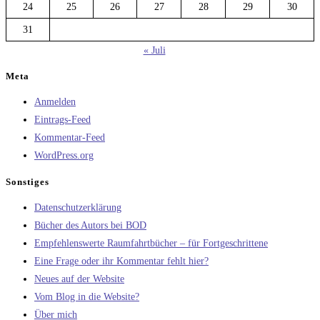
24
25
26
27
28
29
30
31
« Juli
Meta
Anmelden
Eintrags-Feed
Kommentar-Feed
WordPress.org
Sonstiges
Datenschutzerklärung
Bücher des Autors bei BOD
Empfehlenswerte Raumfahrtbücher – für Fortgeschrittene
Eine Frage oder ihr Kommentar fehlt hier?
Neues auf der Website
Vom Blog in die Website?
Über mich