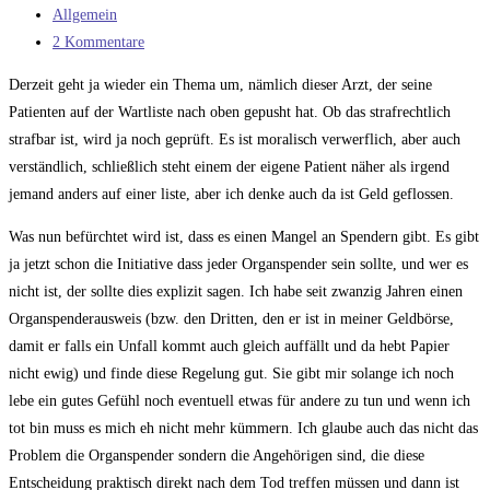
veröffentlicht:
Beitrags-
Allgemein
Kategorie:
Beitrags-
2 Kommentare
Kommentare:
Derzeit geht ja wieder ein Thema um, nämlich dieser Arzt, der seine
Patienten auf der Wartliste nach oben gepusht hat. Ob das strafrechtlich
strafbar ist, wird ja noch geprüft. Es ist moralisch verwerflich, aber auch
verständlich, schließlich steht einem der eigene Patient näher als irgend
jemand anders auf einer liste, aber ich denke auch da ist Geld geflossen.
Was nun befürchtet wird ist, dass es einen Mangel an Spendern gibt. Es gibt
ja jetzt schon die Initiative dass jeder Organspender sein sollte, und wer es
nicht ist, der sollte dies explizit sagen. Ich habe seit zwanzig Jahren einen
Organspenderausweis (bzw. den Dritten, den er ist in meiner Geldbörse,
damit er falls ein Unfall kommt auch gleich auffällt und da hebt Papier
nicht ewig) und finde diese Regelung gut. Sie gibt mir solange ich noch
lebe ein gutes Gefühl noch eventuell etwas für andere zu tun und wenn ich
tot bin muss es mich eh nicht mehr kümmern. Ich glaube auch das nicht das
Problem die Organspender sondern die Angehörigen sind, die diese
Entscheidung praktisch direkt nach dem Tod treffen müssen und dann ist