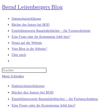
Zum
Bernd Leitenbergers Blog
Inhalt
springen
Datenschutzerklärung
Bücher des Autors bei BOD
Empfehlenswerte Raumfahrtbücher – für Fortgeschrittene
Eine Frage oder ihr Kommentar fehlt hier?
Neues auf der Website
Vom Blog in die Website?
Über mich
Website-
Suche
umschalten
Menü
Schließen
Datenschutzerklärung
Bücher des Autors bei BOD
Empfehlenswerte Raumfahrtbücher – für Fortgeschrittene
Eine Frage oder ihr Kommentar fehlt hier?