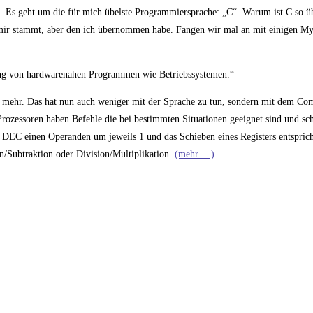
en. Es geht um die für mich übelste Programmiersprache: „C“. Warum ist C so 
 mir stammt, aber den ich übernommen habe. Fangen wir mal an mit einigen M
ung von hardwarenahen Programmen wie Betriebssystemen.“
t mehr. Das hat nun auch weniger mit der Sprache zu tun, sondern mit dem Com
 Prozessoren haben Befehle die bei bestimmten Situationen geeignet sind und sc
 DEC einen Operanden um jeweils 1 und das Schieben eines Registers entsprich
on/Subtraktion oder Division/Multiplikation.
(mehr …)