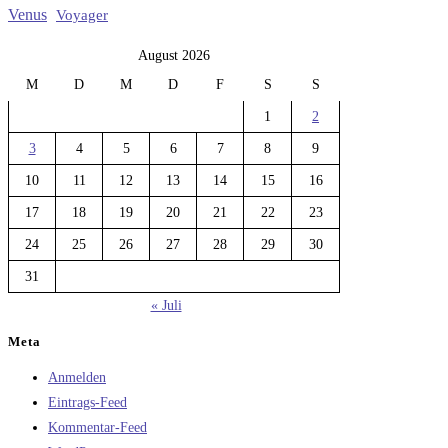
Venus
Voyager
August 2026
M
D
M
D
F
S
S
1
2
3
4
5
6
7
8
9
10
11
12
13
14
15
16
17
18
19
20
21
22
23
24
25
26
27
28
29
30
31
« Juli
Meta
Anmelden
Eintrags-Feed
Kommentar-Feed