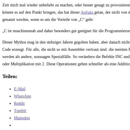
Kommentare:
Zeit mich mal wieder unbeliebt zu machen, oder besser gesagt zu provozier
könnte es auf den Punkt bringen, das hat dieser
Aufsatz
getan, der nicht von
genannt werden, wenn es um die Vorteile von „C“ geht:
„C ist maschinennah und daher besonders gut geeignet für die Programmier
Dieser Mythos mag in den siebziger Jahren gegolten haben, aber danach nich
Code erzeugt. Für alle, die nicht so mit Assembler vertraut sind: die meisten
werden als andere, sozusagen Spezialfälle. So verändern die Befehle INC und
oder Multiplikation mit 2. Diese Operationen gehen schneller als eine Additi
Teilen:
E-Mail
WhatsApp
Reddit
Tumblr
Mastodon