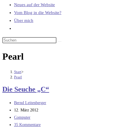
Neues auf der Website
Vom Blog in die Website?
Über mich
Website-
Suche
umschalten
Pearl
Start
>
Pearl
Die Seuche „C“
Beitrags-
Bernd Leitenberger
Autor:
Beitrag
12. März 2012
veröffentlicht:
Beitrags-
Computer
Kategorie:
Beitrags-
35 Kommentare