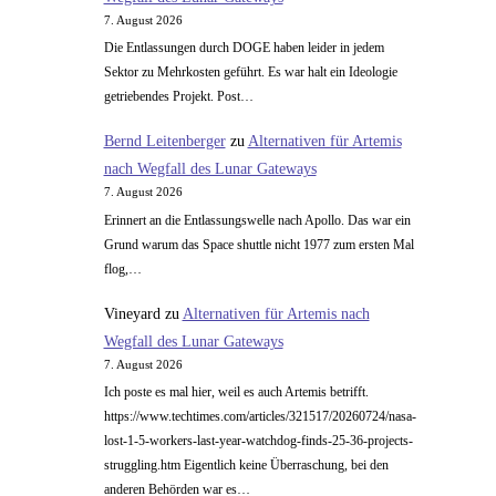
7. August 2026
Die Entlassungen durch DOGE haben leider in jedem
Sektor zu Mehrkosten geführt. Es war halt ein Ideologie
getriebendes Projekt. Post…
Bernd Leitenberger
zu
Alternativen für Artemis
nach Wegfall des Lunar Gateways
7. August 2026
Erinnert an die Entlassungswelle nach Apollo. Das war ein
Grund warum das Space shuttle nicht 1977 zum ersten Mal
flog,…
Vineyard
zu
Alternativen für Artemis nach
Wegfall des Lunar Gateways
7. August 2026
Ich poste es mal hier, weil es auch Artemis betrifft.
https://www.techtimes.com/articles/321517/20260724/nasa-
lost-1-5-workers-last-year-watchdog-finds-25-36-projects-
struggling.htm Eigentlich keine Überraschung, bei den
anderen Behörden war es…