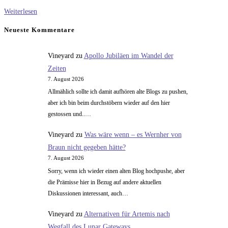
Die
Weiterlesen
Seuche
Neueste Kommentare
„C“
Vineyard
zu
Apollo Jubiläen im Wandel der
Zeiten
7. August 2026
Allmählich sollte ich damit aufhören alte Blogs zu pushen,
aber ich bin beim durchstöbern wieder auf den hier
gestossen und..…
Vineyard
zu
Was wäre wenn – es Wernher von
Braun nicht gegeben hätte?
7. August 2026
Sorry, wenn ich wieder einen alten Blog hochpushe, aber
die Prämisse hier in Bezug auf andere aktuellen
Diskussionen interessant, auch…
Vineyard
zu
Alternativen für Artemis nach
Wegfall des Lunar Gateways