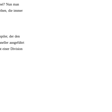
übel? Nun man
ythen, die immer
piler, der den
hneller ausgeführt
t einer Division