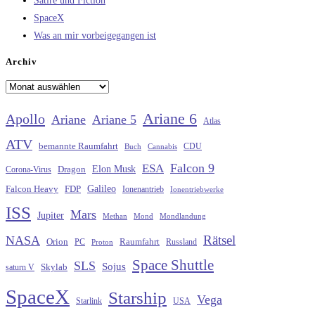
Satire und Fiction
SpaceX
Was an mir vorbeigegangen ist
Archiv
Archiv
Ariane 6
Apollo
Ariane
Ariane 5
Atlas
ATV
bemannte Raumfahrt
CDU
Buch
Cannabis
Falcon 9
ESA
Elon Musk
Dragon
Corona-Virus
Galileo
FDP
Falcon Heavy
Ionenantrieb
Ionentriebwerke
ISS
Mars
Jupiter
Methan
Mond
Mondlandung
Rätsel
NASA
Raumfahrt
Orion
Russland
PC
Proton
Space Shuttle
SLS
Sojus
saturn V
Skylab
SpaceX
Starship
Vega
Starlink
USA