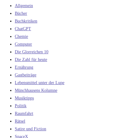
Allgemein
Bücher
Buchkritiken
ChatGPT
Chemie
Computer
Die Glorreichen 10
Die Zahl für heute
Ernährung
Gastbeiträge
Lebensmittel unter der Lupe
Münchhausens Kolumne
Musiktipps
Politik
Raumfahrt
Rätsel
Satire und Fiction
SpaceX