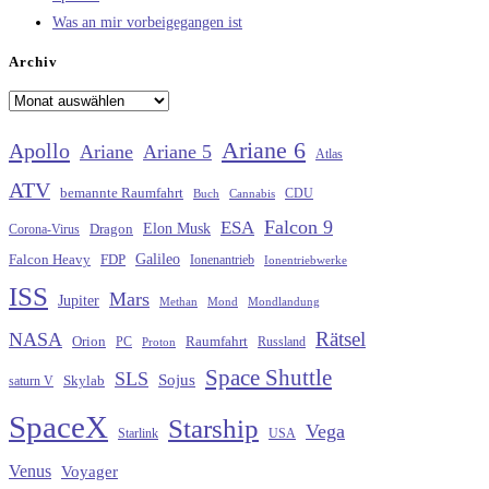
Was an mir vorbeigegangen ist
Archiv
Archiv
Ariane 6
Apollo
Ariane
Ariane 5
Atlas
ATV
bemannte Raumfahrt
CDU
Buch
Cannabis
Falcon 9
ESA
Elon Musk
Dragon
Corona-Virus
Galileo
FDP
Falcon Heavy
Ionenantrieb
Ionentriebwerke
ISS
Mars
Jupiter
Methan
Mond
Mondlandung
Rätsel
NASA
Raumfahrt
Orion
Russland
PC
Proton
Space Shuttle
SLS
Sojus
saturn V
Skylab
SpaceX
Starship
Vega
Starlink
USA
Venus
Voyager