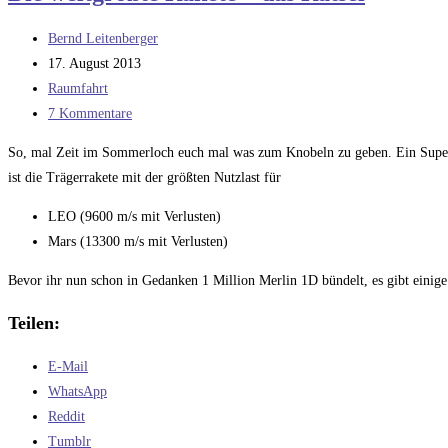
–
Beitrags-
Bernd Leitenberger
die
Autor:
Beitrag
17. August 2013
Auflösung
veröffentlicht:
Beitrags-
Raumfahrt
Kategorie:
Beitrags-
7 Kommentare
Kommentare:
So, mal Zeit im Sommerloch euch mal was zum Knobeln zu geben. Ein Super-b
ist die Trägerrakete mit der größten Nutzlast für
LEO (9600 m/s mit Verlusten)
Mars (13300 m/s mit Verlusten)
Bevor ihr nun schon in Gedanken 1 Million Merlin 1D bündelt, es gibt einige
Teilen:
E-Mail
WhatsApp
Reddit
Tumblr