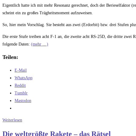
Kommentare:
Eigentlich hatte ich mit mehr Resonanz gerechnet, doch der Berieselfaktor (re
scheint ein zu großes Trägheitsmoment aufzuweisen.
So, hier mein Vorschlag. Sie besteht aus zwei (Erdorbit) bzw. drei Stufen plu
Die erste Stufe treiben acht F-1 an, die zweite acht RS-25D, die dritte zwe
folgende Daten:
(mehr …)
Teilen:
E-Mail
WhatsApp
Reddit
Tumblr
Mastodon
Die
Weiterlesen
weltgrößte
Die weltgrößte Rakete – das Rätsel
Rakete