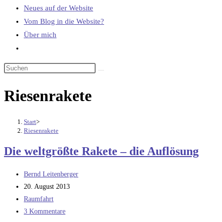
Neues auf der Website
Vom Blog in die Website?
Über mich
Website-
Suche
umschalten
Riesenrakete
Start
>
Riesenrakete
Die weltgrößte Rakete – die Auflösung
Beitrags-
Bernd Leitenberger
Autor:
Beitrag
20. August 2013
veröffentlicht:
Beitrags-
Raumfahrt
Kategorie:
Beitrags-
3 Kommentare