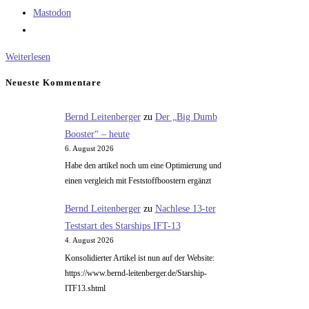
Mastodon
Die
Weiterlesen
weltgrößte
Neueste Kommentare
Rakete
–
Bernd Leitenberger
zu
Der „Big Dumb
das
Booster“ – heute
Rätsel
6. August 2026
Habe den artikel noch um eine Optimierung und
einen vergleich mit Feststoffboostern ergänzt
Bernd Leitenberger
zu
Nachlese 13-ter
Teststart des Starships IFT-13
4. August 2026
Konsolidierter Artikel ist nun auf der Website:
https://www.bernd-leitenberger.de/Starship-
ITF13.shtml