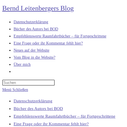
Zum
Bernd Leitenbergers Blog
Inhalt
springen
Datenschutzerklärung
Bücher des Autors bei BOD
Empfehlenswerte Raumfahrtbücher – für Fortgeschrittene
Eine Frage oder ihr Kommentar fehlt hier?
Neues auf der Website
Vom Blog in die Website?
Über mich
Website-
Suche
umschalten
Menü
Schließen
Datenschutzerklärung
Bücher des Autors bei BOD
Empfehlenswerte Raumfahrtbücher – für Fortgeschrittene
Eine Frage oder ihr Kommentar fehlt hier?