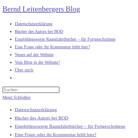
Zum
Bernd Leitenbergers Blog
Inhalt
springen
Datenschutzerklärung
Bücher des Autors bei BOD
Empfehlenswerte Raumfahrtbücher – für Fortgeschrittene
Eine Frage oder ihr Kommentar fehlt hier?
Neues auf der Website
Vom Blog in die Website?
Über mich
Website-
Suche
umschalten
Menü
Schließen
Datenschutzerklärung
Bücher des Autors bei BOD
Empfehlenswerte Raumfahrtbücher – für Fortgeschrittene
Eine Frage oder ihr Kommentar fehlt hier?