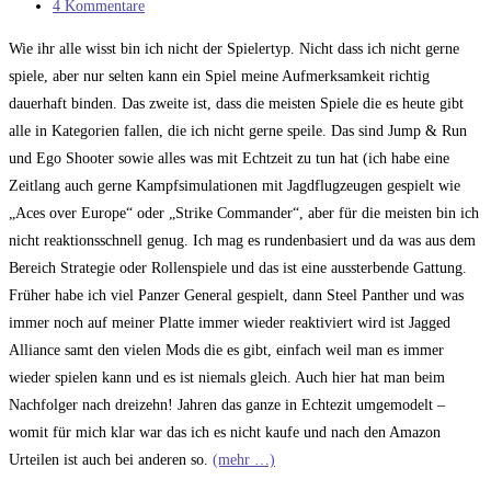
Kategorie:
Beitrags-
4 Kommentare
Kommentare:
Wie ihr alle wisst bin ich nicht der Spielertyp. Nicht dass ich nicht gerne
spiele, aber nur selten kann ein Spiel meine Aufmerksamkeit richtig
dauerhaft binden. Das zweite ist, dass die meisten Spiele die es heute gibt
alle in Kategorien fallen, die ich nicht gerne speile. Das sind Jump & Run
und Ego Shooter sowie alles was mit Echtzeit zu tun hat (ich habe eine
Zeitlang auch gerne Kampfsimulationen mit Jagdflugzeugen gespielt wie
„Aces over Europe“ oder „Strike Commander“, aber für die meisten bin ich
nicht reaktionsschnell genug. Ich mag es rundenbasiert und da was aus dem
Bereich Strategie oder Rollenspiele und das ist eine aussterbende Gattung.
Früher habe ich viel Panzer General gespielt, dann Steel Panther und was
immer noch auf meiner Platte immer wieder reaktiviert wird ist Jagged
Alliance samt den vielen Mods die es gibt, einfach weil man es immer
wieder spielen kann und es ist niemals gleich. Auch hier hat man beim
Nachfolger nach dreizehn! Jahren das ganze in Echtezit umgemodelt –
womit für mich klar war das ich es nicht kaufe und nach den Amazon
Urteilen ist auch bei anderen so.
(mehr …)