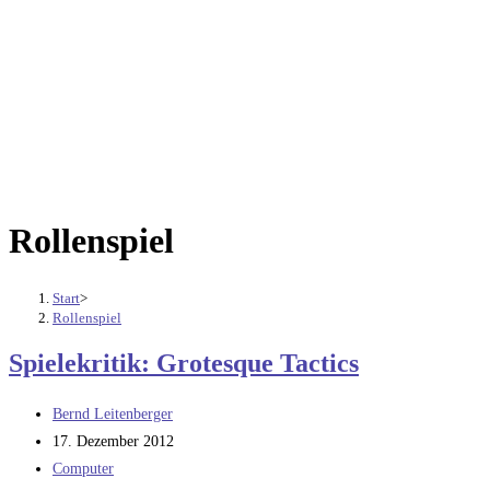
Rollenspiel
Start
>
Rollenspiel
Spielekritik: Grotesque Tactics
Beitrags-
Bernd Leitenberger
Autor:
Beitrag
17. Dezember 2012
veröffentlicht:
Beitrags-
Computer