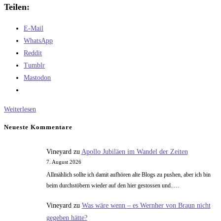
Teilen:
E-Mail
WhatsApp
Reddit
Tumblr
Mastodon
Spielekritik:
Weiterlesen
Grotesque
Neueste Kommentare
Tactics
Vineyard
zu
Apollo Jubiläen im Wandel der Zeiten
7. August 2026
Allmählich sollte ich damit aufhören alte Blogs zu pushen, aber ich bin
beim durchstöbern wieder auf den hier gestossen und..…
Vineyard
zu
Was wäre wenn – es Wernher von Braun nicht
gegeben hätte?