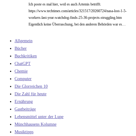
Ich poste es mal hier, weil es auch Artemis betrifft.
https://www.techtimes.com/articles/321517/20260724/nasa-lost-1-5-
workers-last-year-watchdog-finds-25-36-projects-struggling.htm
Eigentlich keine Überraschung, bei den anderen Behörden war es…
Allgemein
Bücher
Buchkritiken
ChatGPT
Chemie
Computer
Die Glorreichen 10
Die Zahl für heute
Ernährung
Gastbeiträge
Lebensmittel unter der Lupe
Münchhausens Kolumne
Musiktipps