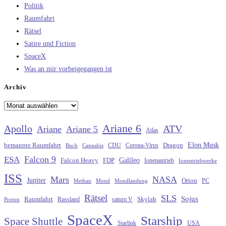
Politik
Raumfahrt
Rätsel
Satire und Fiction
SpaceX
Was an mir vorbeigegangen ist
Archiv
Archiv
Ariane 6
Apollo
ATV
Ariane
Ariane 5
Atlas
Elon Musk
Dragon
bemannte Raumfahrt
CDU
Buch
Cannabis
Corona-Virus
Falcon 9
ESA
Galileo
FDP
Falcon Heavy
Ionenantrieb
Ionentriebwerke
ISS
Mars
NASA
Jupiter
Orion
Methan
Mond
PC
Mondlandung
Rätsel
SLS
Sojus
Raumfahrt
Russland
saturn V
Skylab
Proton
SpaceX
Starship
Space Shuttle
Starlink
USA