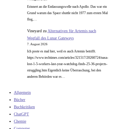
Erinnert an die Entlassungswelle nach Apollo. Das war ein
Grund warum das Space shuttle nicht 1977 zum ersten Mal
flog,…
Vineyard
zu
Alternativen für Artemis nach
Wegfall des Lunar Gateways
7. August 2026
Ich poste es mal hier, weil es auch Artemis betrifft.
https://www.techtimes.com/articles/321517/20260724/nasa-
lost-1-5-workers-last-year-watchdog-finds-25-36-projects-
struggling.htm Eigentlich keine Überraschung, bei den
anderen Behörden war es…
Allgemein
Bücher
Buchkritiken
ChatGPT
Chemie
Computer