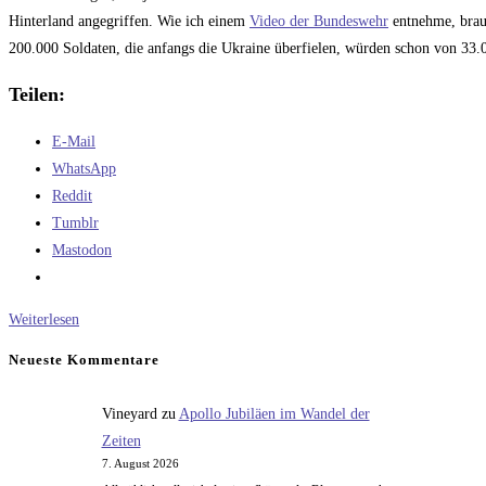
Hinterland angegriffen. Wie ich einem
Video der Bundeswehr
entnehme, brauc
200.000 Soldaten, die anfangs die Ukraine überfielen, würden schon von 33.
Teilen:
E-Mail
WhatsApp
Reddit
Tumblr
Mastodon
Wie
Weiterlesen
schlagkräftig
Neueste Kommentare
ist
die
Vineyard
zu
Apollo Jubiläen im Wandel der
russische
Zeiten
Armee?
7. August 2026