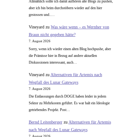
Allmählich sollte ich damit aufhören alte Blogs zu pushen,
aber ich bin beim durchstöbern wieder auf den hier
gestossen und..…
Vineyard
zu
Was wäre wenn – es Wernher von
Braun nicht gegeben hätte?
7. August 2026
Sorry, wenn ich wieder einen alten Blog hochpushe, aber
die Prämisse hier in Bezug auf andere aktuellen
Diskussionen interessant, auch…
Vineyard
zu
Alternativen für Artemis nach
Wegfall des Lunar Gateways
7. August 2026
Die Entlassungen durch DOGE haben leider in jedem
Sektor zu Mehrkosten geführt. Es war halt ein Ideologie
getriebendes Projekt. Post…
Bernd Leitenberger
zu
Alternativen für Artemis
nach Wegfall des Lunar Gateways
7. August 2026