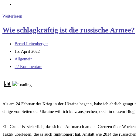
Die
Weiterlesen
schlechteste
Wie schlagkräftig ist die russische Armee?
Armee
der
Beitrags-
Bernd Leitenberger
Welt
Autor:
Beitrag
15. April 2022
veröffentlicht:
Beitrags-
Allgemein
Kategorie:
Beitrags-
22 Kommentare
Kommentare:
Als am 24 Februar der Krieg in der Ukraine begann, habe ich ehrlich gesagt n
einige von Seiten der Ukraine will ich kurz ansprechen, doch in diesem Blog
Ein Grund ist sicherlich, das sich de Aufmarsch an den Grenzen über Wochen 
Taktik überlegen, die ja auch funktioniert hat. Anstatt wie 2014 die russis