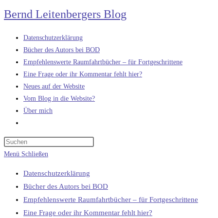
Zum
Bernd Leitenbergers Blog
Inhalt
springen
Datenschutzerklärung
Bücher des Autors bei BOD
Empfehlenswerte Raumfahrtbücher – für Fortgeschrittene
Eine Frage oder ihr Kommentar fehlt hier?
Neues auf der Website
Vom Blog in die Website?
Über mich
Website-
Suche
umschalten
Menü
Schließen
Datenschutzerklärung
Bücher des Autors bei BOD
Empfehlenswerte Raumfahrtbücher – für Fortgeschrittene
Eine Frage oder ihr Kommentar fehlt hier?