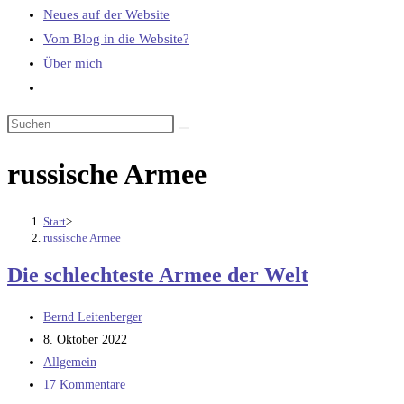
Neues auf der Website
Vom Blog in die Website?
Über mich
Website-
Suche
umschalten
russische Armee
Start
>
russische Armee
Die schlechteste Armee der Welt
Beitrags-
Bernd Leitenberger
Autor:
Beitrag
8. Oktober 2022
veröffentlicht:
Beitrags-
Allgemein
Kategorie:
Beitrags-
17 Kommentare