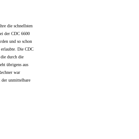
hre die schnellsten
 bei der CDC 6600
urden und so schon
m erlaubte. Die CDC
die durch die
eht übrigens aus
 Rechner war
t der unmittelbare