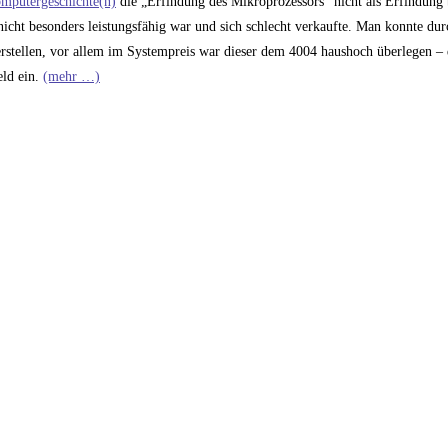
mputergeschichte(n)
die „Erfindung des Mikroprozessors“ nicht als Erfindung 
nicht besonders leistungsfähig war und sich schlecht verkaufte. Man konnte du
 erstellen, vor allem im Systempreis war dieser dem 4004 haushoch überlegen – 
eld ein.
(mehr …)