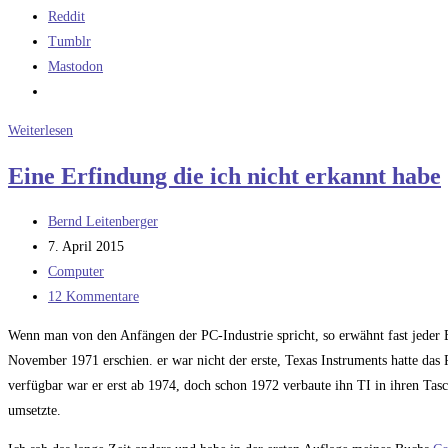
Reddit
Tumblr
Mastodon
Ein
Weiterlesen
Supercomputer
Eine Erfindung die ich nicht erkannt habe
ist
ein
Beitrags-
Bernd Leitenberger
Cray-
Autor:
Beitrag
7. April 2015
Vektorrechner
veröffentlicht:
Beitrags-
Computer
(2)
Kategorie:
Beitrags-
12 Kommentare
Kommentare:
Wenn man von den Anfängen der PC-Industrie spricht, so erwähnt fast jeder 
November 1971 erschien. er war nicht der erste, Texas Instruments hatte das 
verfügbar war er erst ab 1974, doch schon 1972 verbaute ihn TI in ihren Tasc
umsetzte.