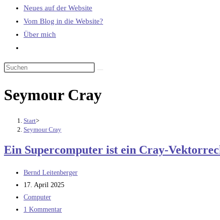
Neues auf der Website
Vom Blog in die Website?
Über mich
Website-
Suche
umschalten
Seymour Cray
Start
>
Seymour Cray
Ein Supercomputer ist ein Cray-Vektorrec
Beitrags-
Bernd Leitenberger
Autor:
Beitrag
17. April 2025
veröffentlicht:
Beitrags-
Computer
Kategorie:
Beitrags-
1 Kommentar