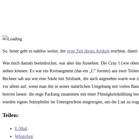
So, heute geht es nahtlos weiter, der
erste Teil dieses Artikels
erschien, damit 
Was mich damals beeindruckte, war aber das Aussehen. Die Cray 1 (wie oben 
stehen können. Es war ein Kreissegment (das ein „C“ formte) aus zwei Teile
Rechner sah aus wie eine Säule mit Sitzbank, die auch angenehm warm war (d
vor allem auf, wenn man ihn in seiner natürlichen Umgebung mit vielen Band
beirren lassen: die enge Packung zusammen mit einer Flüssigkeitskühlung bed
wurden eigens Stützpfeiler im Untergeschoss eingezogen, um die Last zu tra
Teilen:
E-Mail
WhatsApp