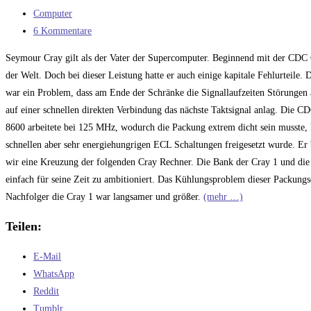
erkannt
veröffentlicht:
Beitrags-
Computer
habe
Kategorie:
Beitrags-
6 Kommentare
Kommentare:
Seymour Cray gilt als der Vater der Supercomputer. Beginnend mit der CDC 66
der Welt. Doch bei dieser Leistung hatte er auch einige kapitale Fehlurteile
war ein Problem, dass am Ende der Schränke die Signallaufzeiten Störungen a
auf einer schnellen direkten Verbindung das nächste Taktsignal anlag. Die
8600 arbeitete bei 125 MHz, wodurch die Packung extrem dicht sein musste, 
schnellen aber sehr energiehungrigen ECL Schaltungen freigesetzt wurde. Er 
wir eine Kreuzung der folgenden Cray Rechner. Die Bank der Cray 1 und die kl
einfach für seine Zeit zu ambitioniert. Das Kühlungsproblem dieser Packungsdi
Nachfolger die Cray 1 war langsamer und größer.
(mehr …)
Teilen:
E-Mail
WhatsApp
Reddit
Tumblr