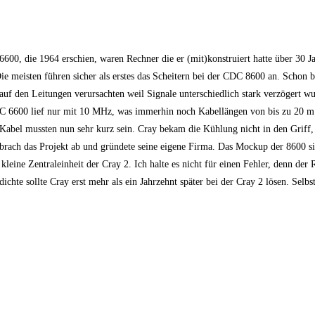
00, die 1964 erschien, waren Rechner die er (mit)konstruiert hatte über 30 Ja
. Die meisten führen sicher als erstes das Scheitern bei der CDC 8600 an. Schon
uf den Leitungen verursachten weil Signale unterschiedlich stark verzögert w
 CDC 6600 lief nur mit 10 MHz, was immerhin noch Kabellängen von bis zu 20 
Kabel mussten nun sehr kurz sein. Cray bekam die Kühlung nicht in den Griff, 
brach das Projekt ab und gründete seine eigene Firma. Das Mockup der 8600 si
eine Zentraleinheit der Cray 2. Ich halte es nicht für einen Fehler, denn der
chte sollte Cray erst mehr als ein Jahrzehnt später bei der Cray 2 lösen. Selbs