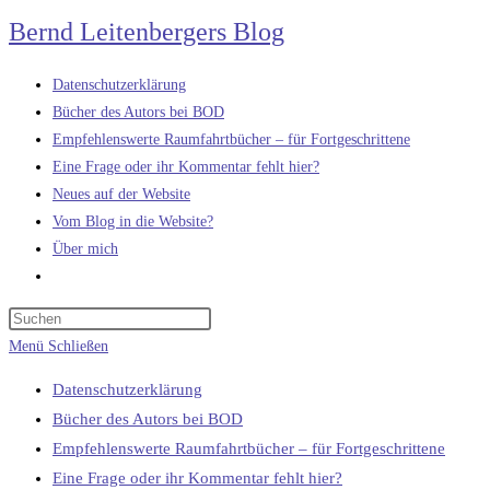
Zum
Bernd Leitenbergers Blog
Inhalt
springen
Datenschutzerklärung
Bücher des Autors bei BOD
Empfehlenswerte Raumfahrtbücher – für Fortgeschrittene
Eine Frage oder ihr Kommentar fehlt hier?
Neues auf der Website
Vom Blog in die Website?
Über mich
Website-
Suche
umschalten
Menü
Schließen
Datenschutzerklärung
Bücher des Autors bei BOD
Empfehlenswerte Raumfahrtbücher – für Fortgeschrittene
Eine Frage oder ihr Kommentar fehlt hier?