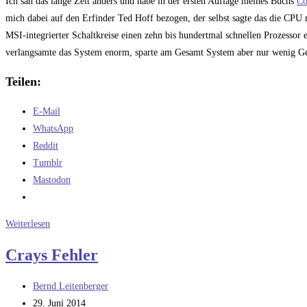
Ich sah das lange Zeit anders und habe in der ersten Auflage meines Buchs
Co
mich dabei auf den Erfinder Ted Hoff bezogen, der selbst sagte das die CPU 
MSI-integrierter Schaltkreise einen zehn bis hundertmal schnellen Prozessor
verlangsamte das System enorm, sparte am Gesamt System aber nur wenig G
Teilen:
E-Mail
WhatsApp
Reddit
Tumblr
Mastodon
Eine
Weiterlesen
Erfindung
Crays Fehler
die
ich
Beitrags-
Bernd Leitenberger
nicht
Autor:
Beitrag
29. Juni 2014