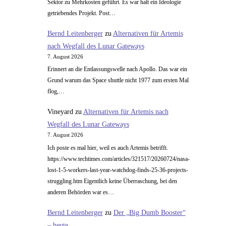
Sektor zu Mehrkosten geführt. Es war halt ein Ideologie
getriebendes Projekt. Post…
Bernd Leitenberger
zu
Alternativen für Artemis
nach Wegfall des Lunar Gateways
7. August 2026
Erinnert an die Entlassungswelle nach Apollo. Das war ein
Grund warum das Space shuttle nicht 1977 zum ersten Mal
flog,…
Vineyard
zu
Alternativen für Artemis nach
Wegfall des Lunar Gateways
7. August 2026
Ich poste es mal hier, weil es auch Artemis betrifft.
https://www.techtimes.com/articles/321517/20260724/nasa-
lost-1-5-workers-last-year-watchdog-finds-25-36-projects-
struggling.htm Eigentlich keine Überraschung, bei den
anderen Behörden war es…
Bernd Leitenberger
zu
Der „Big Dumb Booster“
– heute