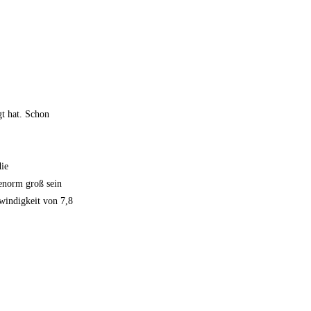
gt hat. Schon
die
 enorm groß sein
hwindigkeit von 7,8