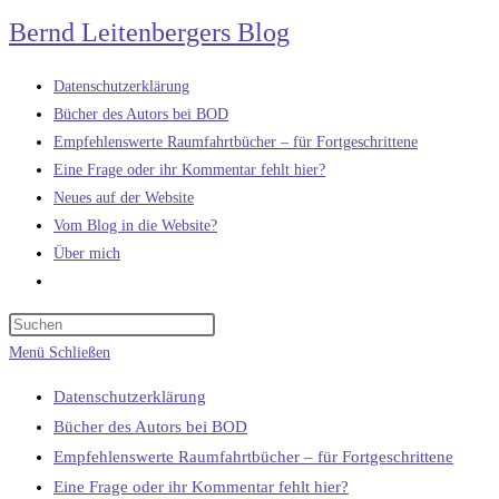
Zum
Bernd Leitenbergers Blog
Inhalt
springen
Datenschutzerklärung
Bücher des Autors bei BOD
Empfehlenswerte Raumfahrtbücher – für Fortgeschrittene
Eine Frage oder ihr Kommentar fehlt hier?
Neues auf der Website
Vom Blog in die Website?
Über mich
Website-
Suche
umschalten
Menü
Schließen
Datenschutzerklärung
Bücher des Autors bei BOD
Empfehlenswerte Raumfahrtbücher – für Fortgeschrittene
Eine Frage oder ihr Kommentar fehlt hier?