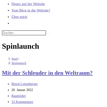
Neues auf der Website
Vom Blog in die Website?
Über mich
Website-
Suche
umschalten
Spinlaunch
Start
>
Spinlaunch
Mit der Schleuder in den Weltraum?
Beitrags-
Bernd Leitenberger
Autor:
Beitrag
20. Januar 2022
veröffentlicht:
Beitrags-
Raumfahrt
Kategorie:
Beitrags-
33 Kommentare