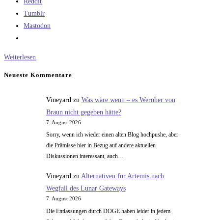
Reddit
Tumblr
Mastodon
Mit
Weiterlesen
der
Neueste Kommentare
Schleuder
in
Vineyard
zu
Was wäre wenn – es Wernher von
den
Braun nicht gegeben hätte?
Weltraum?
7. August 2026
Sorry, wenn ich wieder einen alten Blog hochpushe, aber
die Prämisse hier in Bezug auf andere aktuellen
Diskussionen interessant, auch…
Vineyard
zu
Alternativen für Artemis nach
Wegfall des Lunar Gateways
7. August 2026
Die Entlassungen durch DOGE haben leider in jedem