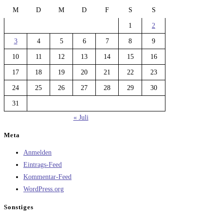
M
D
M
D
F
S
S
1
2
3
4
5
6
7
8
9
10
11
12
13
14
15
16
17
18
19
20
21
22
23
24
25
26
27
28
29
30
31
« Juli
Meta
Anmelden
Eintrags-Feed
Kommentar-Feed
WordPress.org
Sonstiges