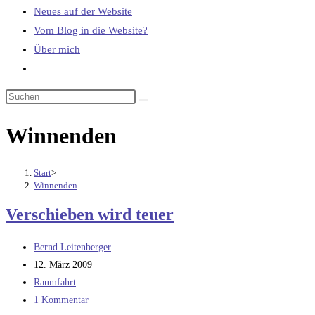
Neues auf der Website
Vom Blog in die Website?
Über mich
Website-
Suche
umschalten
Winnenden
Start
>
Winnenden
Verschieben wird teuer
Beitrags-
Bernd Leitenberger
Autor:
Beitrag
12. März 2009
veröffentlicht:
Beitrags-
Raumfahrt
Kategorie:
Beitrags-
1 Kommentar