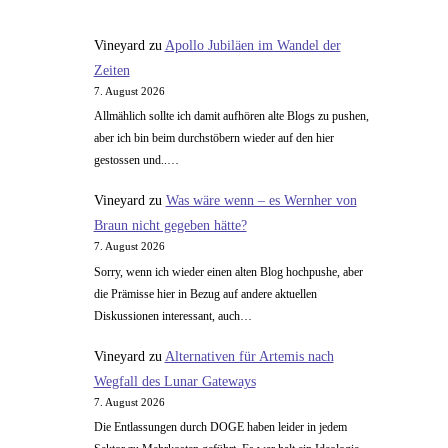
teuer
Vineyard
zu
Apollo Jubiläen im Wandel der
Zeiten
7. August 2026
Allmählich sollte ich damit aufhören alte Blogs zu pushen,
aber ich bin beim durchstöbern wieder auf den hier
gestossen und..…
Vineyard
zu
Was wäre wenn – es Wernher von
Braun nicht gegeben hätte?
7. August 2026
Sorry, wenn ich wieder einen alten Blog hochpushe, aber
die Prämisse hier in Bezug auf andere aktuellen
Diskussionen interessant, auch…
Vineyard
zu
Alternativen für Artemis nach
Wegfall des Lunar Gateways
7. August 2026
Die Entlassungen durch DOGE haben leider in jedem