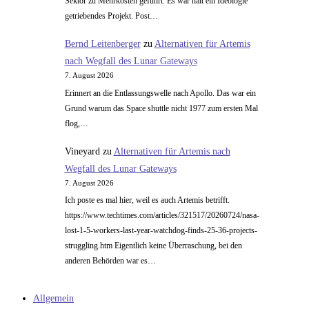
Sektor zu Mehrkosten geführt. Es war halt ein Ideologie
getriebendes Projekt. Post…
Bernd Leitenberger
zu
Alternativen für Artemis
nach Wegfall des Lunar Gateways
7. August 2026
Erinnert an die Entlassungswelle nach Apollo. Das war ein
Grund warum das Space shuttle nicht 1977 zum ersten Mal
flog,…
Vineyard
zu
Alternativen für Artemis nach
Wegfall des Lunar Gateways
7. August 2026
Ich poste es mal hier, weil es auch Artemis betrifft.
https://www.techtimes.com/articles/321517/20260724/nasa-
lost-1-5-workers-last-year-watchdog-finds-25-36-projects-
struggling.htm Eigentlich keine Überraschung, bei den
anderen Behörden war es…
Allgemein