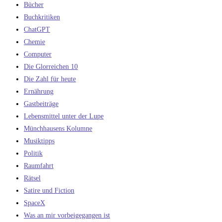
Bücher
Buchkritiken
ChatGPT
Chemie
Computer
Die Glorreichen 10
Die Zahl für heute
Ernährung
Gastbeiträge
Lebensmittel unter der Lupe
Münchhausens Kolumne
Musiktipps
Politik
Raumfahrt
Rätsel
Satire und Fiction
SpaceX
Was an mir vorbeigegangen ist