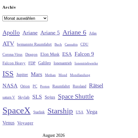
Archiv
Archiv
Ariane 6
Apollo
Ariane
Ariane 5
Atlas
ATV
bemannte Raumfahrt
CDU
Buch
Cannabis
Falcon 9
ESA
Elon Musk
Dragon
Corona-Virus
Galileo
FDP
Falcon Heavy
Ionenantrieb
Ionentriebwerke
ISS
Mars
Jupiter
Methan
Mond
Mondlandung
Rätsel
NASA
Raumfahrt
Orion
Russland
PC
Proton
Space Shuttle
SLS
Sojus
saturn V
Skylab
SpaceX
Starship
Vega
Starlink
USA
Venus
Voyager
August 2026