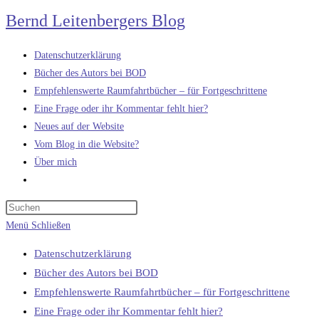
Zum
Bernd Leitenbergers Blog
Inhalt
springen
Datenschutzerklärung
Bücher des Autors bei BOD
Empfehlenswerte Raumfahrtbücher – für Fortgeschrittene
Eine Frage oder ihr Kommentar fehlt hier?
Neues auf der Website
Vom Blog in die Website?
Über mich
Website-
Suche
umschalten
Menü
Schließen
Datenschutzerklärung
Bücher des Autors bei BOD
Empfehlenswerte Raumfahrtbücher – für Fortgeschrittene
Eine Frage oder ihr Kommentar fehlt hier?