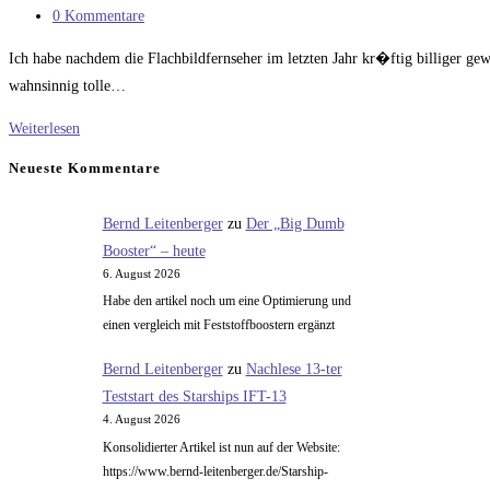
Kategorie:
Beitrags-
0 Kommentare
Kommentare:
Ich habe nachdem die Flachbildfernseher im letzten Jahr kr�ftig billiger ge
wahnsinnig tolle…
TFT
Weiterlesen
Fernseher
Neueste Kommentare
Bernd Leitenberger
zu
Der „Big Dumb
Booster“ – heute
6. August 2026
Habe den artikel noch um eine Optimierung und
einen vergleich mit Feststoffboostern ergänzt
Bernd Leitenberger
zu
Nachlese 13-ter
Teststart des Starships IFT-13
4. August 2026
Konsolidierter Artikel ist nun auf der Website:
https://www.bernd-leitenberger.de/Starship-