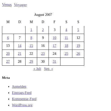
Venus
Voyager
August 2007
M
D
M
D
F
S
S
1
2
3
4
5
6
7
8
9
10
11
12
13
14
15
16
17
18
19
20
21
22
23
24
25
26
27
28
29
30
31
« Juli
Sep. »
Meta
Anmelden
Eintrags-Feed
Kommentar-Feed
WordPress.org