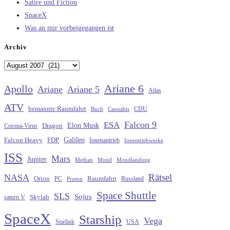
Satire und Fiction
SpaceX
Was an mir vorbeigegangen ist
Archiv
Archiv
Ariane 6
Apollo
Ariane
Ariane 5
Atlas
ATV
bemannte Raumfahrt
CDU
Buch
Cannabis
Falcon 9
ESA
Elon Musk
Dragon
Corona-Virus
Galileo
FDP
Falcon Heavy
Ionenantrieb
Ionentriebwerke
ISS
Mars
Jupiter
Methan
Mond
Mondlandung
Rätsel
NASA
Raumfahrt
Orion
Russland
PC
Proton
Space Shuttle
SLS
Sojus
saturn V
Skylab
SpaceX
Starship
Vega
Starlink
USA