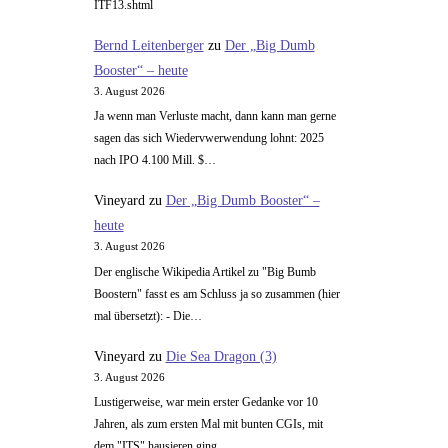
ITF13.shtml
Bernd Leitenberger
zu
Der „Big Dumb
Booster“ – heute
3. August 2026
Ja wenn man Verluste macht, dann kann man gerne
sagen das sich Wiedervwerwendung lohnt: 2025
nach IPO 4.100 Mill. $…
Vineyard
zu
Der „Big Dumb Booster“ –
heute
3. August 2026
Der englische Wikipedia Artikel zu "Big Bumb
Boostern" fasst es am Schluss ja so zusammen (hier
mal übersetzt): - Die…
Vineyard
zu
Die Sea Dragon (3)
3. August 2026
Lustigerweise, war mein erster Gedanke vor 10
Jahren, als zum ersten Mal mit bunten CGIs, mit
dem "ITS" hausieren ging,…