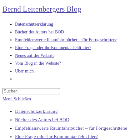
Zum
Bernd Leitenbergers Blog
Inhalt
springen
Datenschutzerklärung
Bücher des Autors bei BOD
Empfehlenswerte Raumfahrtbücher – für Fortgeschrittene
Eine Frage oder ihr Kommentar fehlt hier?
Neues auf der Website
Vom Blog in die Website?
Über mich
Website-
Suche
umschalten
Menü
Schließen
Datenschutzerklärung
Bücher des Autors bei BOD
Empfehlenswerte Raumfahrtbücher – für Fortgeschrittene
Eine Frage oder ihr Kommentar fehlt hier?