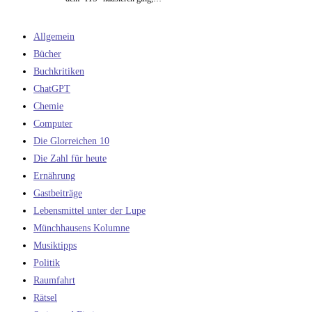
Allgemein
Bücher
Buchkritiken
ChatGPT
Chemie
Computer
Die Glorreichen 10
Die Zahl für heute
Ernährung
Gastbeiträge
Lebensmittel unter der Lupe
Münchhausens Kolumne
Musiktipps
Politik
Raumfahrt
Rätsel