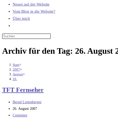
Neues auf der Website
Vom Blog in die Website?
Über mich
Website-
Suche
umschalten
Archiv für den Tag: 26. August 
Start
>
2007
>
August
>
26.
TFT Fernseher
Beitrags-
Bernd Leitenberger
Autor:
Beitrag
26. August 2007
veröffentlicht:
Beitrags-
Computer