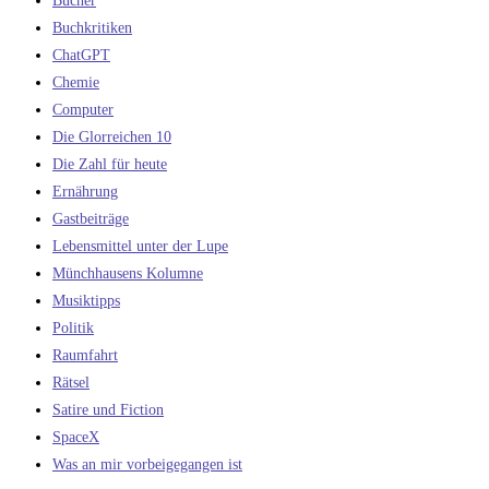
Bücher
Buchkritiken
ChatGPT
Chemie
Computer
Die Glorreichen 10
Die Zahl für heute
Ernährung
Gastbeiträge
Lebensmittel unter der Lupe
Münchhausens Kolumne
Musiktipps
Politik
Raumfahrt
Rätsel
Satire und Fiction
SpaceX
Was an mir vorbeigegangen ist