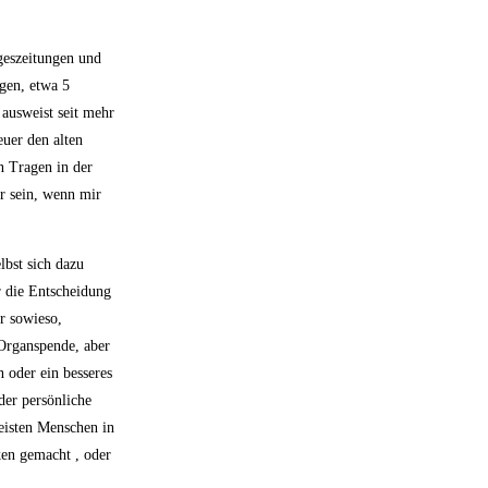
ageszeitungen und
gen, etwa 5
 ausweist seit mehr
euer den alten
n Tragen in der
ar sein, wenn mir
lbst sich dazu
 die Entscheidung
r sowieso,
Organspende, aber
 oder ein besseres
der persönliche
meisten Menschen in
en gemacht , oder