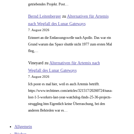
getriebendes Projekt. Post…
Bernd Leitenberger
zu
Alternativen für Artemis
nach Wegfall des Lunar Gateways
7. August 2026
Erinnert an die Entlassungswelle nach Apollo. Das war ein
Grund warum das Space shuttle nicht 1977 zum ersten Mal
flog,…
Vineyard
zu
Alternativen für Artemis nach
Wegfall des Lunar Gateways
7. August 2026
Ich poste es mal hier, weil es auch Artemis betrifft.
https://www.techtimes.com/articles/321517/20260724/nasa-
lost-1-5-workers-last-year-watchdog-finds-25-36-projects-
struggling.htm Eigentlich keine Überraschung, bei den
anderen Behörden war es…
Allgemein