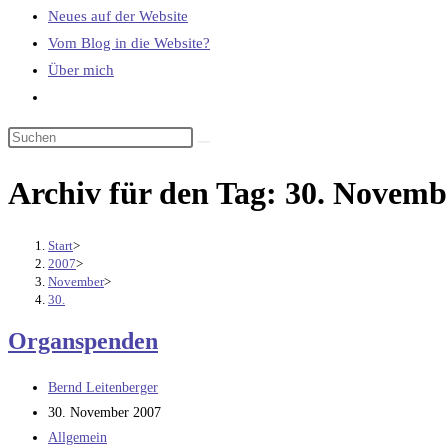
Neues auf der Website
Vom Blog in die Website?
Über mich
Website-
Suche
umschalten
Archiv für den Tag: 30. Novemb
Start
>
2007
>
November
>
30.
Organspenden
Beitrags-
Bernd Leitenberger
Autor:
Beitrag
30. November 2007
veröffentlicht:
Beitrags-
Allgemein