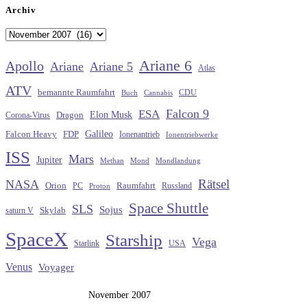
Archiv
Archiv
Ariane 6
Apollo
Ariane
Ariane 5
Atlas
ATV
bemannte Raumfahrt
CDU
Buch
Cannabis
Falcon 9
ESA
Elon Musk
Dragon
Corona-Virus
Galileo
FDP
Falcon Heavy
Ionenantrieb
Ionentriebwerke
ISS
Mars
Jupiter
Methan
Mond
Mondlandung
Rätsel
NASA
Raumfahrt
Orion
Russland
PC
Proton
Space Shuttle
SLS
Sojus
saturn V
Skylab
SpaceX
Starship
Vega
Starlink
USA
Venus
Voyager
November 2007