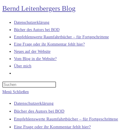
Zum
Bernd Leitenbergers Blog
Inhalt
springen
Datenschutzerklärung
Bücher des Autors bei BOD
Empfehlenswerte Raumfahrtbücher – für Fortgeschrittene
Eine Frage oder ihr Kommentar fehlt hier?
Neues auf der Website
Vom Blog in die Website?
Über mich
Website-
Suche
umschalten
Menü
Schließen
Datenschutzerklärung
Bücher des Autors bei BOD
Empfehlenswerte Raumfahrtbücher – für Fortgeschrittene
Eine Frage oder ihr Kommentar fehlt hier?