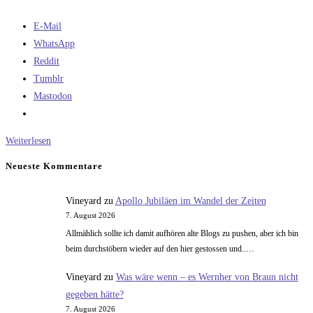
E-Mail
WhatsApp
Reddit
Tumblr
Mastodon
Apollo
Weiterlesen
23
Neueste Kommentare
–
oder
Vineyard
zu
Apollo Jubiläen im Wandel der Zeiten
wofür
7. August 2026
der
Allmählich sollte ich damit aufhören alte Blogs zu pushen, aber ich bin
Staat
beim durchstöbern wieder auf den hier gestossen und..…
die
Vineyard
zu
Was wäre wenn – es Wernher von Braun nicht
Moonhoaxer
gegeben hätte?
brauchte
7. August 2026