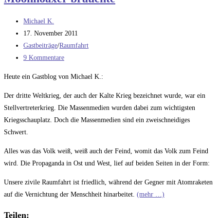
Beitrags-
Michael K.
Autor:
Beitrag
17. November 2011
veröffentlicht:
Beitrags-
Gastbeiträge
/
Raumfahrt
Kategorie:
Beitrags-
9 Kommentare
Kommentare:
Heute ein Gastblog von Michael K.:
Der dritte Weltkrieg, der auch der Kalte Krieg bezeichnet wurde, war ein
Stellvertreterkrieg. Die Massenmedien wurden dabei zum wichtigsten
Kriegsschauplatz. Doch die Massenmedien sind ein zweischneidiges
Schwert.
Alles was das Volk weiß, weiß auch der Feind, womit das Volk zum Feind
wird. Die Propaganda in Ost und West, lief auf beiden Seiten in der Form:
Unsere zivile Raumfahrt ist friedlich, während der Gegner mit Atomraketen
auf die Vernichtung der Menschheit hinarbeitet.
(mehr …)
Teilen: