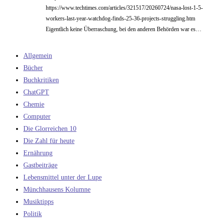
https://www.techtimes.com/articles/321517/20260724/nasa-lost-1-5-
workers-last-year-watchdog-finds-25-36-projects-struggling.htm
Eigentlich keine Überraschung, bei den anderen Behörden war es…
Allgemein
Bücher
Buchkritiken
ChatGPT
Chemie
Computer
Die Glorreichen 10
Die Zahl für heute
Ernährung
Gastbeiträge
Lebensmittel unter der Lupe
Münchhausens Kolumne
Musiktipps
Politik