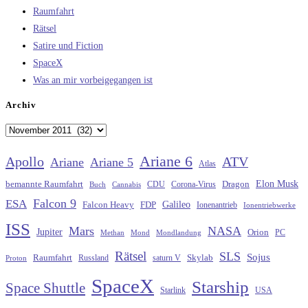
Raumfahrt
Rätsel
Satire und Fiction
SpaceX
Was an mir vorbeigegangen ist
Archiv
Archiv
Ariane 6
Apollo
ATV
Ariane
Ariane 5
Atlas
Elon Musk
Dragon
bemannte Raumfahrt
CDU
Buch
Cannabis
Corona-Virus
Falcon 9
ESA
Galileo
FDP
Falcon Heavy
Ionenantrieb
Ionentriebwerke
ISS
Mars
NASA
Jupiter
Orion
Methan
Mond
PC
Mondlandung
Rätsel
SLS
Sojus
Raumfahrt
Russland
saturn V
Skylab
Proton
SpaceX
Starship
Space Shuttle
Starlink
USA