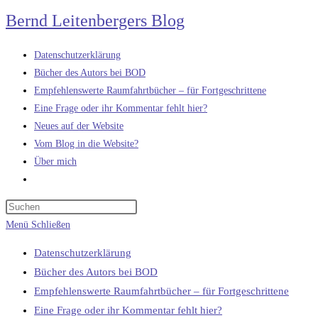
Zum
Bernd Leitenbergers Blog
Inhalt
springen
Datenschutzerklärung
Bücher des Autors bei BOD
Empfehlenswerte Raumfahrtbücher – für Fortgeschrittene
Eine Frage oder ihr Kommentar fehlt hier?
Neues auf der Website
Vom Blog in die Website?
Über mich
Website-
Suche
umschalten
Menü
Schließen
Datenschutzerklärung
Bücher des Autors bei BOD
Empfehlenswerte Raumfahrtbücher – für Fortgeschrittene
Eine Frage oder ihr Kommentar fehlt hier?