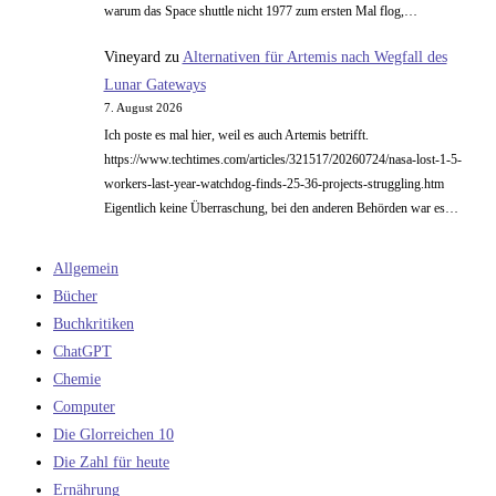
warum das Space shuttle nicht 1977 zum ersten Mal flog,…
Vineyard
zu
Alternativen für Artemis nach Wegfall des
Lunar Gateways
7. August 2026
Ich poste es mal hier, weil es auch Artemis betrifft.
https://www.techtimes.com/articles/321517/20260724/nasa-lost-1-5-
workers-last-year-watchdog-finds-25-36-projects-struggling.htm
Eigentlich keine Überraschung, bei den anderen Behörden war es…
Allgemein
Bücher
Buchkritiken
ChatGPT
Chemie
Computer
Die Glorreichen 10
Die Zahl für heute
Ernährung