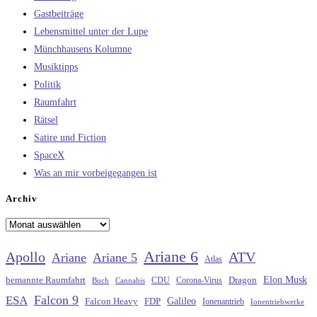
Gastbeiträge
Lebensmittel unter der Lupe
Münchhausens Kolumne
Musiktipps
Politik
Raumfahrt
Rätsel
Satire und Fiction
SpaceX
Was an mir vorbeigegangen ist
Archiv
Archiv
Ariane 6
Apollo
ATV
Ariane
Ariane 5
Atlas
Elon Musk
Dragon
bemannte Raumfahrt
CDU
Buch
Cannabis
Corona-Virus
Falcon 9
ESA
Galileo
FDP
Falcon Heavy
Ionenantrieb
Ionentriebwerke