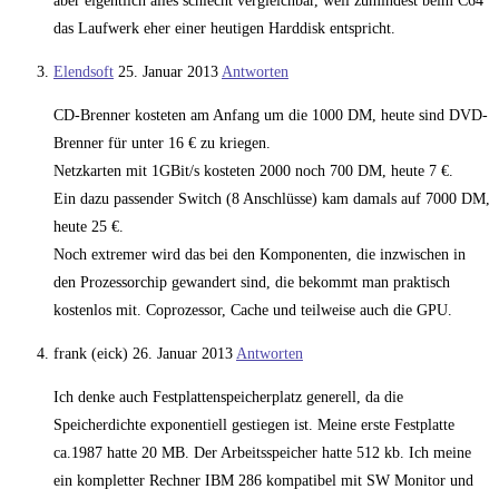
aber eigentlich alles schlecht vergleichbar, weil zumindest beim C64
das Laufwerk eher einer heutigen Harddisk entspricht.
Elendsoft
25. Januar 2013
Antworten
CD-Brenner kosteten am Anfang um die 1000 DM, heute sind DVD-
Brenner für unter 16 € zu kriegen.
Netzkarten mit 1GBit/s kosteten 2000 noch 700 DM, heute 7 €.
Ein dazu passender Switch (8 Anschlüsse) kam damals auf 7000 DM,
heute 25 €.
Noch extremer wird das bei den Komponenten, die inzwischen in
den Prozessorchip gewandert sind, die bekommt man praktisch
kostenlos mit. Coprozessor, Cache und teilweise auch die GPU.
frank (eick)
26. Januar 2013
Antworten
Ich denke auch Festplattenspeicherplatz generell, da die
Speicherdichte exponentiell gestiegen ist. Meine erste Festplatte
ca.1987 hatte 20 MB. Der Arbeitsspeicher hatte 512 kb. Ich meine
ein kompletter Rechner IBM 286 kompatibel mit SW Monitor und