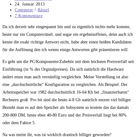
Autor:
Beitrag
24. Januar 2013
veröffentlicht:
Beitrags-
Computer
/
Rätsel
Kategorie:
Beitrags-
7 Kommentare
Kommentare:
Da ich derzeit sehr eingespannt bin und zu eigentlich nichts mehr komme,
heute nur ein Computerrätsel, und sogar ein ergebnisoffenes, denn auch ich
kenne die exakt richtige Antwort nicht, habe aber einen heißen Kandidaten
für die Auflösung den ich wenns einige Antworten gibt präsentieren will.
Es geht um die PC/Komponente/Zubehör mit dem höchsten Preisverfall seit
Einführung (in % des Orginalpreises). Da sich natürlich die Hardware
ändert muss man auch vernünftig vergleichen. Meine Vorstellung ist also
eine „durchschnittliche“ Konfiguration zu vergleichen. Als Beispiel: Der
Arbeitsspeicher war 1982 durchschnittlich 16-64 Kb bei „finanzierbaren“
Rechnern groß. Pro bit sind die heute 4-8 Gb natürlich enorm viel billiger.
Bezieht man es auf den Speicher als Subsystem so kostete das das damals
200-800 DM, heute eben 40-80 Euro und der Preisverfall liegt bei 80%
oder dem Faktor 5.
Na was meint ihr, was ist wirklich drastisch billiger geworden?