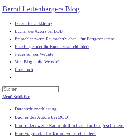
Zum
Bernd Leitenbergers Blog
Inhalt
springen
Datenschutzerklärung
Bücher des Autors bei BOD
Empfehlenswerte Raumfahrtbücher – für Fortgeschrittene
Eine Frage oder ihr Kommentar fehlt hier?
Neues auf der Website
Vom Blog in die Website?
Über mich
Website-
Suche
umschalten
Menü
Schließen
Datenschutzerklärung
Bücher des Autors bei BOD
Empfehlenswerte Raumfahrtbücher – für Fortgeschrittene
Eine Frage oder ihr Kommentar fehlt hier?