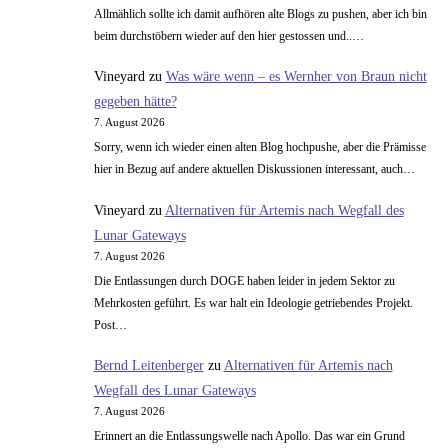
Allmählich sollte ich damit aufhören alte Blogs zu pushen, aber ich bin
beim durchstöbern wieder auf den hier gestossen und..…
Vineyard
zu
Was wäre wenn – es Wernher von Braun nicht
gegeben hätte?
7. August 2026
Sorry, wenn ich wieder einen alten Blog hochpushe, aber die Prämisse
hier in Bezug auf andere aktuellen Diskussionen interessant, auch…
Vineyard
zu
Alternativen für Artemis nach Wegfall des
Lunar Gateways
7. August 2026
Die Entlassungen durch DOGE haben leider in jedem Sektor zu
Mehrkosten geführt. Es war halt ein Ideologie getriebendes Projekt.
Post…
Bernd Leitenberger
zu
Alternativen für Artemis nach
Wegfall des Lunar Gateways
7. August 2026
Erinnert an die Entlassungswelle nach Apollo. Das war ein Grund