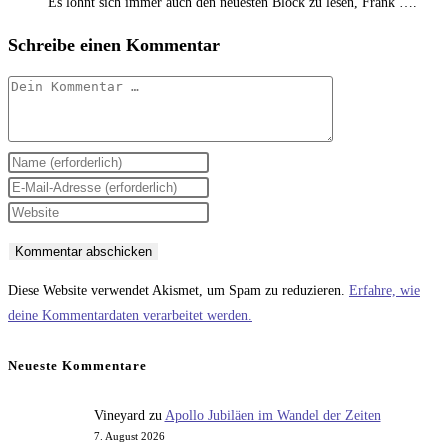
Es lohnt sich immer auch den neuesten Block zu lesen, Frank ….
Schreibe einen Kommentar
Kommentar
Gib
deinen
Gib
Namen
deine
Gib
oder
E-
deine
Benutzernamen
Mail-
Website-
zum
Adresse
URL
Diese Website verwendet Akismet, um Spam zu reduzieren.
Erfahre, wie
Kommentieren
zum
ein
deine Kommentardaten verarbeitet werden.
ein
Kommentieren
(optional)
ein
Neueste Kommentare
Vineyard
zu
Apollo Jubiläen im Wandel der Zeiten
7. August 2026