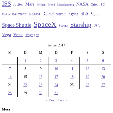
ISS
Mars
NASA
Jupiter
Orion
Methan
Mond
PC
Mondlandung
Rätsel
SLS
Sojus
Raumfahrt
Russland
saturn V
Skylab
Proton
SpaceX
Starship
Space Shuttle
Starlink
USA
Vega
Venus
Voyager
Januar 2013
M
D
M
D
F
S
S
1
2
3
4
5
6
7
8
9
10
11
12
13
14
15
16
17
18
19
20
21
22
23
24
25
26
27
28
29
30
31
« Dez.
Feb. »
Meta