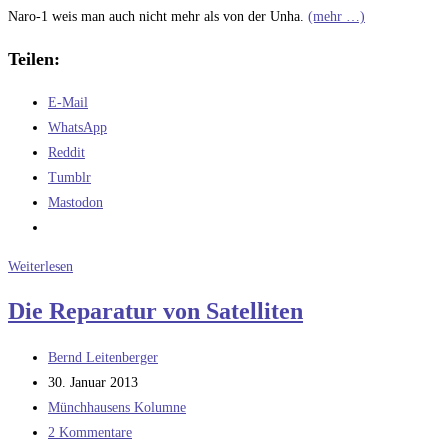
Naro-1 weis man auch nicht mehr als von der Unha.
(mehr …)
Teilen:
E-Mail
WhatsApp
Reddit
Tumblr
Mastodon
Herzlichen
Weiterlesen
Glückwunsch
Die Reparatur von Satelliten
zum
zweiten
Beitrags-
Bernd Leitenberger
Platz
Autor:
Beitrag
30. Januar 2013
veröffentlicht:
Beitrags-
Münchhausens Kolumne
Kategorie:
Beitrags-
2 Kommentare