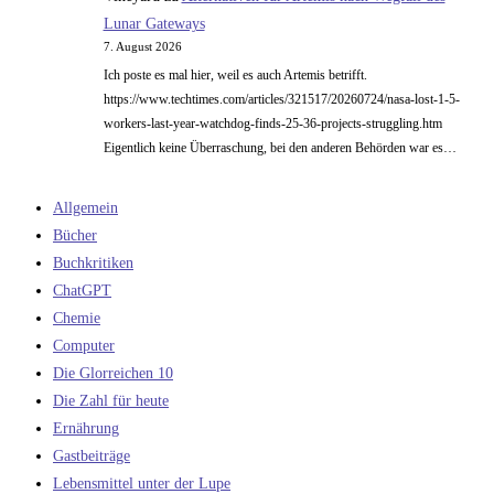
Lunar Gateways
7. August 2026
Ich poste es mal hier, weil es auch Artemis betrifft.
https://www.techtimes.com/articles/321517/20260724/nasa-lost-1-5-
workers-last-year-watchdog-finds-25-36-projects-struggling.htm
Eigentlich keine Überraschung, bei den anderen Behörden war es…
Allgemein
Bücher
Buchkritiken
ChatGPT
Chemie
Computer
Die Glorreichen 10
Die Zahl für heute
Ernährung
Gastbeiträge
Lebensmittel unter der Lupe