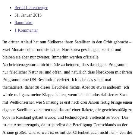
Beitrags-
Bernd Leitenberger
Autor:
Beitrag
31. Januar 2013
veröffentlicht:
Beitrags-
Raumfahrt
Kategorie:
Beitrags-
1 Kommentar
Kommentare:
Im dritten Anlauf hat nun Südkorea ihren Satelliten in den Orbit gebracht –
zwei Monate früher und sie hätten Nordkorea geschlagen, so sind und
bleiben sie aber nur zweiter. Immerhin werden offizielle
Nachrichtenagenturen nicht müde zu betonen, dass das eigene Programm
nur friedlicher Natur sei und offen, und natürlich dass Nordkorea mit ihrem
Programm eine UN-Resolution verletzt. Ich habe das schon mal
thematisiert, daher zu dieser Heuchelei nichts. Aber zu etwas anderem: ich
würde mal ganz meine Klappe halten, wenn ich als industrialisierter Staat
mit Weltkonzernen wie Samsung es erst nach drei Jahren fertig bringe einen
eigenen Satelliten zu starten und das auf einer Rakete, die gewichtsmäßig zu
90% in Russland gebaut wurde, und technologisch vielleicht zu 95%. Das
ist ein Armutszeugnis, da ist ja selbst die Beteiligung Deutschlands an der
Ariane größer. Und so weit ist es mit der Offenheit auch nicht her – von der