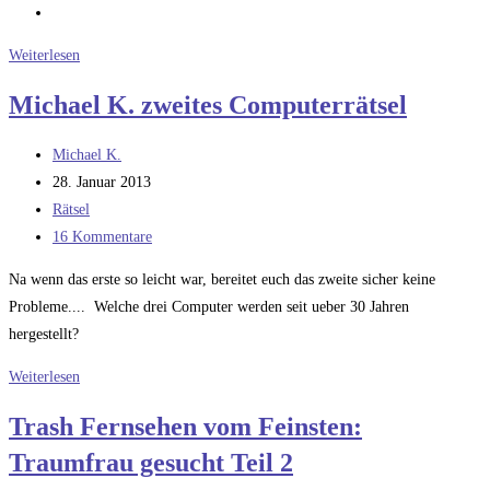
Die
Weiterlesen
Reparatur
Michael K. zweites Computerrätsel
von
Satelliten
Beitrags-
Michael K.
Autor:
Beitrag
28. Januar 2013
veröffentlicht:
Beitrags-
Rätsel
Kategorie:
Beitrags-
16 Kommentare
Kommentare:
Na wenn das erste so leicht war, bereitet euch das zweite sicher keine
Probleme.... Welche drei Computer werden seit ueber 30 Jahren
hergestellt?
Michael
Weiterlesen
K.
Trash Fernsehen vom Feinsten:
zweites
Traumfrau gesucht Teil 2
Computerrätsel