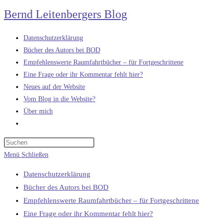
Zum
Bernd Leitenbergers Blog
Inhalt
springen
Datenschutzerklärung
Bücher des Autors bei BOD
Empfehlenswerte Raumfahrtbücher – für Fortgeschrittene
Eine Frage oder ihr Kommentar fehlt hier?
Neues auf der Website
Vom Blog in die Website?
Über mich
Website-
Suche
umschalten
Menü
Schließen
Datenschutzerklärung
Bücher des Autors bei BOD
Empfehlenswerte Raumfahrtbücher – für Fortgeschrittene
Eine Frage oder ihr Kommentar fehlt hier?