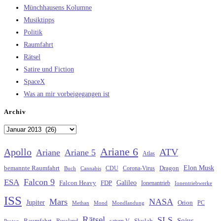
Münchhausens Kolumne
Musiktipps
Politik
Raumfahrt
Rätsel
Satire und Fiction
SpaceX
Was an mir vorbeigegangen ist
Archiv
Archiv
Ariane 6
Apollo
ATV
Ariane
Ariane 5
Atlas
Elon Musk
Dragon
bemannte Raumfahrt
CDU
Buch
Cannabis
Corona-Virus
Falcon 9
ESA
Galileo
FDP
Falcon Heavy
Ionenantrieb
Ionentriebwerke
ISS
Mars
NASA
Jupiter
Orion
Methan
Mond
PC
Mondlandung
Rätsel
SLS
Sojus
Raumfahrt