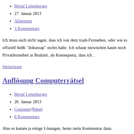
Beitrags-
Bernd Leitenberger
Autor:
Beitrag
27. Januar 2013
veröffentlicht:
Beitrags-
Allgemein
Kategorie:
Beitrags-
3 Kommentare
Kommentare:
Ich muss euch nicht sagen, dass ich von dem trash-Fernsehen, oder wie es
offiziell heißt "dokusoap" nichts halte. Ich schaue inzwischen kaum noch
Privatfernsehen in Realzeit, als Konsequenz, dass ich…
Trash
Weiterlesen
Fernsehen
Auflösung Computerrätsel
vom
Feinsten:
Beitrags-
Bernd Leitenberger
Traumfrau
Autor:
Beitrag
26. Januar 2013
gesucht
veröffentlicht:
Beitrags-
Computer
/
Rätsel
Teil
Kategorie:
Beitrags-
8 Kommentare
2
Kommentare:
Also es kamen ja einige Lösungen, heute mein Kommentar dazu.