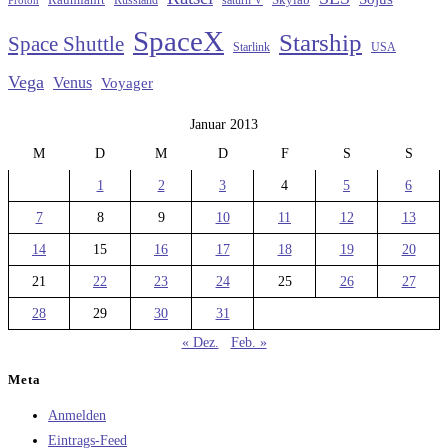
Russland
saturn V
Skylab
Proton
SpaceX
Starship
Space Shuttle
Starlink
USA
Vega
Venus
Voyager
Januar 2013
M
D
M
D
F
S
S
1
2
3
4
5
6
7
8
9
10
11
12
13
14
15
16
17
18
19
20
21
22
23
24
25
26
27
28
29
30
31
« Dez.
Feb. »
Meta
Anmelden
Eintrags-Feed