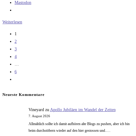
Mastodon
Auflösung
Weiterlesen
Computerrätsel
1
2
3
4
…
6
Zur
nächsten
Seite
Neueste Kommentare
Vineyard
zu
Apollo Jubiläen im Wandel der Zeiten
7. August 2026
Allmählich sollte ich damit aufhören alte Blogs zu pushen, aber ich bin
beim durchstöbern wieder auf den hier gestossen und..…