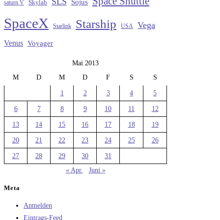
Space Shuttle
SLS
Sojus
saturn V
Skylab
SpaceX
Starship
Vega
Starlink
USA
Venus
Voyager
Mai 2013
M
D
M
D
F
S
S
1
2
3
4
5
6
7
8
9
10
11
12
13
14
15
16
17
18
19
20
21
22
23
24
25
26
27
28
29
30
31
« Apr.
Juni »
Meta
Anmelden
Eintrags-Feed