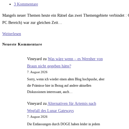
Kategorie:
Beitrags-
3 Kommentare
Kommentare:
Mangels neuer Themen heute ein Rätsel das zwei Themengebiete verbindet :
PC Bereich) war zur gleichen Zeit…
Kombiniertes
Weiterlesen
Musik
Neueste Kommentare
&
Computerrätsel
Vineyard
zu
Was wäre wenn – es Wernher von
Braun nicht gegeben hätte?
7. August 2026
Sorry, wenn ich wieder einen alten Blog hochpushe, aber
die Prämisse hier in Bezug auf andere aktuellen
Diskussionen interessant, auch…
Vineyard
zu
Alternativen für Artemis nach
Wegfall des Lunar Gateways
7. August 2026
Die Entlassungen durch DOGE haben leider in jedem