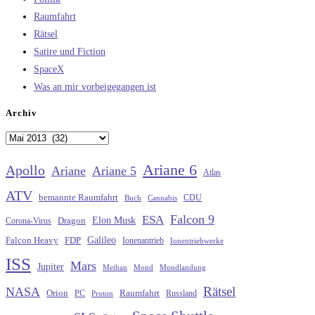
Raumfahrt
Rätsel
Satire und Fiction
SpaceX
Was an mir vorbeigegangen ist
Archiv
Archiv
Ariane 6
Apollo
Ariane
Ariane 5
Atlas
ATV
bemannte Raumfahrt
CDU
Buch
Cannabis
Falcon 9
ESA
Elon Musk
Dragon
Corona-Virus
Galileo
FDP
Falcon Heavy
Ionenantrieb
Ionentriebwerke
ISS
Mars
Jupiter
Methan
Mond
Mondlandung
Rätsel
NASA
Raumfahrt
Orion
Russland
PC
Proton