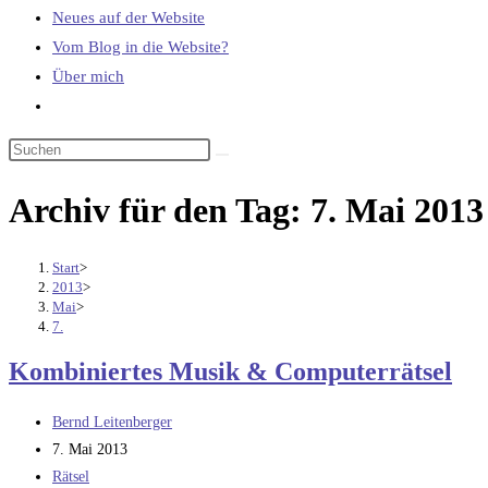
Neues auf der Website
Vom Blog in die Website?
Über mich
Website-
Suche
umschalten
Archiv für den Tag: 7. Mai 2013
Start
>
2013
>
Mai
>
7.
Kombiniertes Musik & Computerrätsel
Beitrags-
Bernd Leitenberger
Autor:
Beitrag
7. Mai 2013
veröffentlicht:
Beitrags-
Rätsel