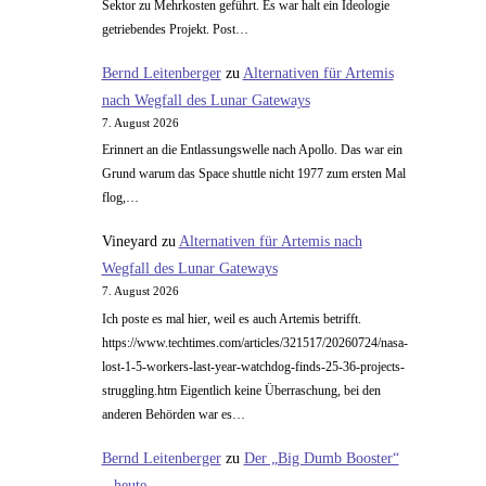
Sektor zu Mehrkosten geführt. Es war halt ein Ideologie
getriebendes Projekt. Post…
Bernd Leitenberger
zu
Alternativen für Artemis
nach Wegfall des Lunar Gateways
7. August 2026
Erinnert an die Entlassungswelle nach Apollo. Das war ein
Grund warum das Space shuttle nicht 1977 zum ersten Mal
flog,…
Vineyard
zu
Alternativen für Artemis nach
Wegfall des Lunar Gateways
7. August 2026
Ich poste es mal hier, weil es auch Artemis betrifft.
https://www.techtimes.com/articles/321517/20260724/nasa-
lost-1-5-workers-last-year-watchdog-finds-25-36-projects-
struggling.htm Eigentlich keine Überraschung, bei den
anderen Behörden war es…
Bernd Leitenberger
zu
Der „Big Dumb Booster“
– heute