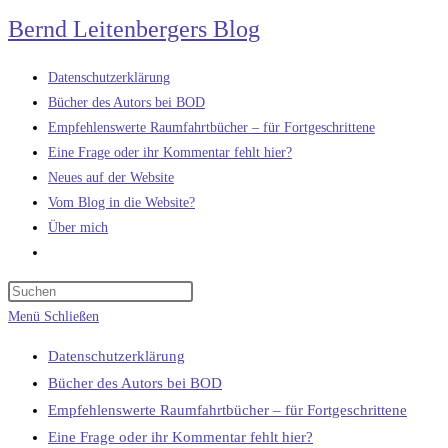
Zum
Bernd Leitenbergers Blog
Inhalt
springen
Datenschutzerklärung
Bücher des Autors bei BOD
Empfehlenswerte Raumfahrtbücher – für Fortgeschrittene
Eine Frage oder ihr Kommentar fehlt hier?
Neues auf der Website
Vom Blog in die Website?
Über mich
Website-
Suche
umschalten
Menü
Schließen
Datenschutzerklärung
Bücher des Autors bei BOD
Empfehlenswerte Raumfahrtbücher – für Fortgeschrittene
Eine Frage oder ihr Kommentar fehlt hier?