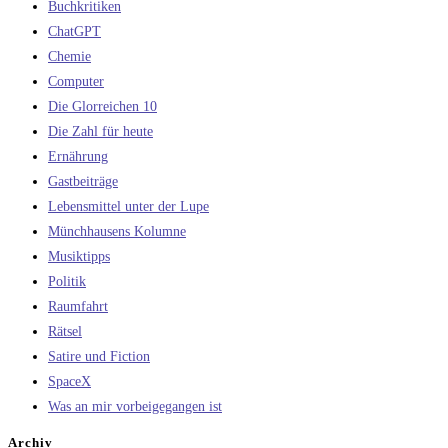
Buchkritiken
ChatGPT
Chemie
Computer
Die Glorreichen 10
Die Zahl für heute
Ernährung
Gastbeiträge
Lebensmittel unter der Lupe
Münchhausens Kolumne
Musiktipps
Politik
Raumfahrt
Rätsel
Satire und Fiction
SpaceX
Was an mir vorbeigegangen ist
Archiv