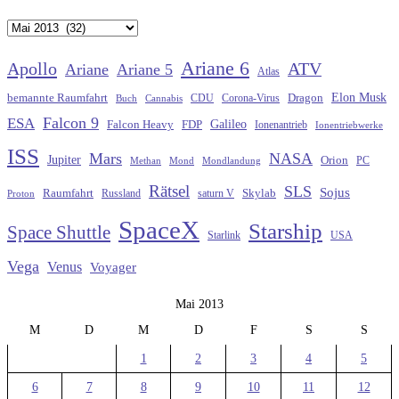
Archiv
Ariane 6
Apollo
ATV
Ariane
Ariane 5
Atlas
Elon Musk
Dragon
bemannte Raumfahrt
CDU
Buch
Cannabis
Corona-Virus
Falcon 9
ESA
Galileo
FDP
Falcon Heavy
Ionenantrieb
Ionentriebwerke
ISS
Mars
NASA
Jupiter
Orion
Methan
Mond
PC
Mondlandung
Rätsel
SLS
Sojus
Raumfahrt
Russland
saturn V
Skylab
Proton
SpaceX
Starship
Space Shuttle
Starlink
USA
Vega
Venus
Voyager
Mai 2013
M
D
M
D
F
S
S
1
2
3
4
5
6
7
8
9
10
11
12