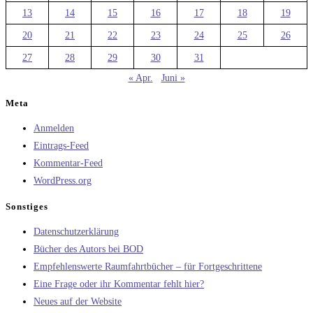
13
14
15
16
17
18
19
20
21
22
23
24
25
26
27
28
29
30
31
« Apr.
Juni »
Meta
Anmelden
Eintrags-Feed
Kommentar-Feed
WordPress.org
Sonstiges
Datenschutzerklärung
Bücher des Autors bei BOD
Empfehlenswerte Raumfahrtbücher – für Fortgeschrittene
Eine Frage oder ihr Kommentar fehlt hier?
Neues auf der Website