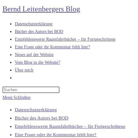
Zum
Bernd Leitenbergers Blog
Inhalt
springen
Datenschutzerklärung
Bücher des Autors bei BOD
Empfehlenswerte Raumfahrtbücher – für Fortgeschrittene
Eine Frage oder ihr Kommentar fehlt hier?
Neues auf der Website
Vom Blog in die Website?
Über mich
Website-
Suche
umschalten
Menü
Schließen
Datenschutzerklärung
Bücher des Autors bei BOD
Empfehlenswerte Raumfahrtbücher – für Fortgeschrittene
Eine Frage oder ihr Kommentar fehlt hier?