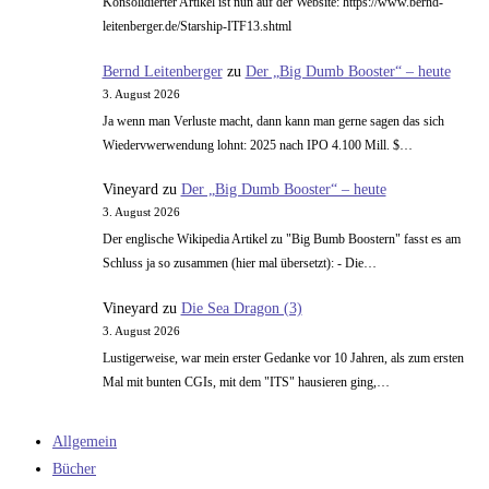
Konsolidierter Artikel ist nun auf der Website: https://www.bernd-
leitenberger.de/Starship-ITF13.shtml
Bernd Leitenberger
zu
Der „Big Dumb Booster“ – heute
3. August 2026
Ja wenn man Verluste macht, dann kann man gerne sagen das sich
Wiedervwerwendung lohnt: 2025 nach IPO 4.100 Mill. $…
Vineyard
zu
Der „Big Dumb Booster“ – heute
3. August 2026
Der englische Wikipedia Artikel zu "Big Bumb Boostern" fasst es am
Schluss ja so zusammen (hier mal übersetzt): - Die…
Vineyard
zu
Die Sea Dragon (3)
3. August 2026
Lustigerweise, war mein erster Gedanke vor 10 Jahren, als zum ersten
Mal mit bunten CGIs, mit dem "ITS" hausieren ging,…
Allgemein
Bücher