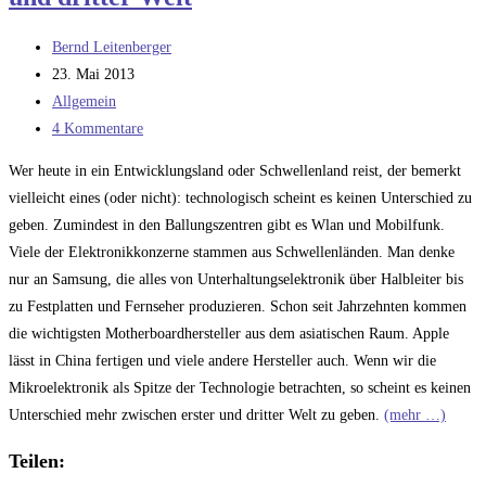
Beitrags-
Bernd Leitenberger
Autor:
Beitrag
23. Mai 2013
veröffentlicht:
Beitrags-
Allgemein
Kategorie:
Beitrags-
4 Kommentare
Kommentare:
Wer heute in ein Entwicklungsland oder Schwellenland reist, der bemerkt
vielleicht eines (oder nicht): technologisch scheint es keinen Unterschied zu
geben. Zumindest in den Ballungszentren gibt es Wlan und Mobilfunk.
Viele der Elektronikkonzerne stammen aus Schwellenländen. Man denke
nur an Samsung, die alles von Unterhaltungselektronik über Halbleiter bis
zu Festplatten und Fernseher produzieren. Schon seit Jahrzehnten kommen
die wichtigsten Motherboardhersteller aus dem asiatischen Raum. Apple
lässt in China fertigen und viele andere Hersteller auch. Wenn wir die
Mikroelektronik als Spitze der Technologie betrachten, so scheint es keinen
Unterschied mehr zwischen erster und dritter Welt zu geben.
(mehr …)
Teilen: