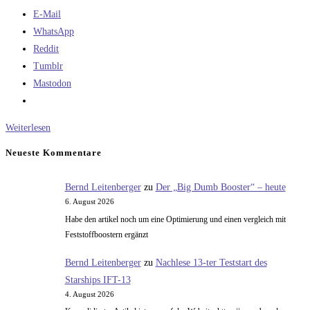
E-Mail
WhatsApp
Reddit
Tumblr
Mastodon
Das
Weiterlesen
Technologiegefälle
Neueste Kommentare
zwischen
erster
Bernd Leitenberger
zu
Der „Big Dumb Booster“ – heute
und
6. August 2026
dritter
Habe den artikel noch um eine Optimierung und einen vergleich mit
Welt
Feststoffboostern ergänzt
Bernd Leitenberger
zu
Nachlese 13-ter Teststart des
Starships IFT-13
4. August 2026