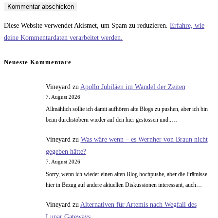
Benutzernamen
Mail-
Website-
zum
Adresse
URL
Diese Website verwendet Akismet, um Spam zu reduzieren.
Erfahre, wie
Kommentieren
zum
ein
deine Kommentardaten verarbeitet werden.
ein
Kommentieren
(optional)
ein
Neueste Kommentare
Vineyard
zu
Apollo Jubiläen im Wandel der Zeiten
7. August 2026
Allmählich sollte ich damit aufhören alte Blogs zu pushen, aber ich bin
beim durchstöbern wieder auf den hier gestossen und..…
Vineyard
zu
Was wäre wenn – es Wernher von Braun nicht
gegeben hätte?
7. August 2026
Sorry, wenn ich wieder einen alten Blog hochpushe, aber die Prämisse
hier in Bezug auf andere aktuellen Diskussionen interessant, auch…
Vineyard
zu
Alternativen für Artemis nach Wegfall des
Lunar Gateways