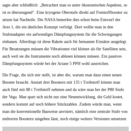
sagte aber schließlich: „Betrachtet man es unter ökonomischen Aspekten, so
ist es überzeugend“. Eine kryogene Oberstufe direkt auf Feststoffbooster zu
setzen hat Nachteile. Die NASA bemerkte dies schon beim Entwurf der
Ares 1, die ein ähnliches Konzept verfolgt. Dort wollte man in den
Stufenadapter ein aufwendiges Dämpfungssystem für die Schwingungen
einbauen. Allerdings ist diese Rakete auch für bemannte Einsätze ausgelegt.
Für Besatzungen müssen die Vibrationen viel kleiner als für Satelliten sein,
auch weil sie die Instrumente noch ablesen können müssen. Ein passives
Dämpfungssystem würde bei der Ariane 5 PPH wohl ausreichen.
Die Frage, die sich mir stellt, ist aber die, warum man dazu einen neuen
Booster braucht. Anstatt drei Boostern mit 135 t Treibstoff könnte man
auch fünf mit 88 t Treibstoff nehmen und da wäre man bei der P80 Stufe
der Vega. Man spart sich nicht nur eine Neuentwicklung, die Geld kostet,
sondern kommt auf noch höhere Stückzahlen. Zudem würde man, wenn
man die konventionelle Bauweise anvisiert, nämlich eine zentrale Stufe von
mehreren Boostern umgeben lässt, noch einige weitere Versionen umsetzen: