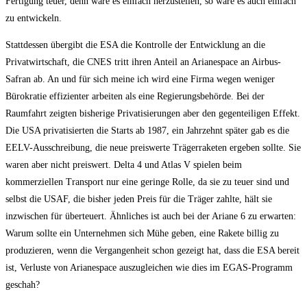
Fertigung teuer, denn wäre es einfach herzustellen, so wäre es auch einfach
zu entwickeln.
Stattdessen übergibt die ESA die Kontrolle der Entwicklung an die
Privatwirtschaft, die CNES tritt ihren Anteil an Arianespace an Airbus-
Safran ab. An und für sich meine ich wird eine Firma wegen weniger
Bürokratie effizienter arbeiten als eine Regierungsbehörde. Bei der
Raumfahrt zeigten bisherige Privatisierungen aber den gegenteiligen Effekt.
Die USA privatisierten die Starts ab 1987, ein Jahrzehnt später gab es die
EELV-Ausschreibung, die neue preiswerte Trägerraketen ergeben sollte. Sie
waren aber nicht preiswert. Delta 4 und Atlas V spielen beim
kommerziellen Transport nur eine geringe Rolle, da sie zu teuer sind und
selbst die USAF, die bisher jeden Preis für die Träger zahlte, hält sie
inzwischen für überteuert. Ähnliches ist auch bei der Ariane 6 zu erwarten:
Warum sollte ein Unternehmen sich Mühe geben, eine Rakete billig zu
produzieren, wenn die Vergangenheit schon gezeigt hat, dass die ESA bereit
ist, Verluste von Arianespace auszugleichen wie dies im EGAS-Programm
geschah?