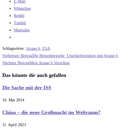
E-Mail
WhatsApp
Reddit
Tumblr
Mastodon
Schlagwörter
:
Ariane 6
,
ESA
Weitere
Vorheriger Beitrag
Die Heisenbergsche Unschärferelation und Ariane 6
Artikel
Nächster Beitrag
Mein Ariane 6 Vorschlag
ansehen
Das könnte dir auch gefallen
Die Sache mit der ISS
16. Mai 2014
China – die neue Großmacht im Weltraum?
11. April 2023