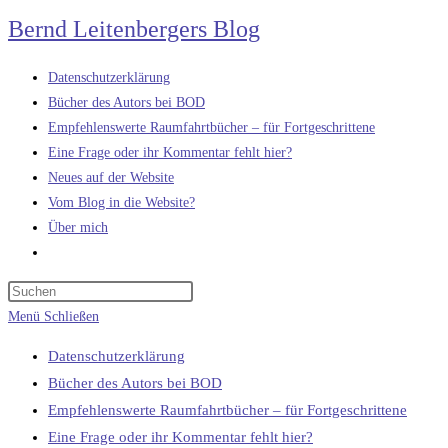
Zum
Bernd Leitenbergers Blog
Inhalt
springen
Datenschutzerklärung
Bücher des Autors bei BOD
Empfehlenswerte Raumfahrtbücher – für Fortgeschrittene
Eine Frage oder ihr Kommentar fehlt hier?
Neues auf der Website
Vom Blog in die Website?
Über mich
Website-
Suche
umschalten
Menü
Schließen
Datenschutzerklärung
Bücher des Autors bei BOD
Empfehlenswerte Raumfahrtbücher – für Fortgeschrittene
Eine Frage oder ihr Kommentar fehlt hier?