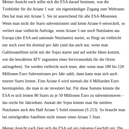
Meiner Ansicht nach sollte sich die ESA darauf besinnen, was die
Triebfeder für die Ariane 1 war: ein eigenständiger Zugang zum Weltraum.
Den hat man mit Ariane 5. Sie ist ausreichend für alle ESA-Missionen.
Wenn man nicht die Starts subventioniert und keine Ariane 6 entwickelt, so
verliert man vielleicht Aufträge, wenn Ariane 5 nur noch Nutzlasten aus
Europa (der ESA und nationale Nutzlasten) startet, so fliegt sie vielleicht
nur noch zwei bis dreimal pro Jahr (und das auch nur, wenn man
Galileosatelliten nicht mit der Sojus startet und auf solche Ideen kommt,
wie die bewährten ATV zugunsten eines Servicemoduls für die Orion
aufzugeben). Sie werden vielleicht noch teuer, aber wenn man 100 bis 120
Millionen Euro Subventionen pro Jahr zahlt, dann kann man sich auch
teurere Starts leisten. Eine Ariane 6 wird niemals die 4 Milliarden Euro
hereinspielen, die man in sie investiert hat. Für diese Summe könnte die
ESA es sich leisten 80 Starts zu je 50 Millionen Euro zu subventionieren –
das reicht für Jahrzehnte. Anstatt der Sojus könnte man für mittlere
Nutzlasten auch den Half Ariane 5 Solid einsetzen (S.213). So braucht man
bei mittelgroßen Satelliten nicht immer einen Ariane 5 Start.
Meiner Ansicht nach lässt sich die ESA auf ein riskantes Geschäft ein: Die