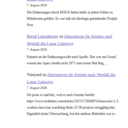
7. August 2026
Die Entlassungen durch DOGE haben leider in jedem Sektor zu
Mehrkosten geführt. Es war halt ein Ideologie getriebendes Projekt.
Post…
Bernd Leitenberger
zu
Alternativen für Artemis nach
Wegfall des Lunar Gateways
7. August 2026
Erinnert an die Entlassungswelle nach Apollo. Das war ein Grund
warum das Space shuttle nicht 1977 zum ersten Mal flog,…
Vineyard
zu
Alternativen für Artemis nach Wegfall des
Lunar Gateways
7. August 2026
Ich poste es mal hier, weil es auch Artemis betrifft.
https://www.techtimes.com/articles/321517/20260724/nasa-lost-1-5-
workers-last-year-watchdog-finds-25-36-projects-struggling.htm
Eigentlich keine Überraschung, bei den anderen Behörden war es…