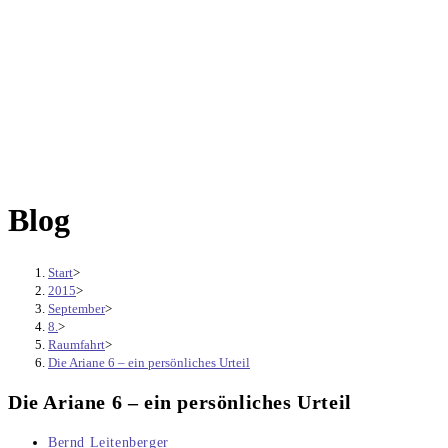
Blog
Start
>
2015
>
September
>
8.
>
Raumfahrt
>
Die Ariane 6 – ein persönliches Urteil
Die Ariane 6 – ein persönliches Urteil
Beitrags-
Bernd Leitenberger