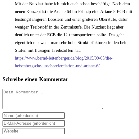
Mit der Nutzlast habe ich mich auch schon beschäftigt. Nach dem
neuen Konzept ist die Ariane 64 im Prinzip eine Ariane 5 ECB mit
leistungsfähigeren Boostern und einer größeren Oberstufe, dafür
weniger Treibstoff in der Zentralstufe. Die Nutzlast liegt aber
deutlich unter der ECB die 12 t transportieren sollte. Das geht
eigentlich nur wenn man sehr hohe Strukturfaktoren in den beiden
Stufen mit flüssigen Treibstoffen hat.
https://www.bernd-leitenberger.de/blog/2015/09/05/die-
heisenbergsche-unschaerferelation-und-ariane-6/
Schreibe einen Kommentar
Kommentar
Gib
deinen
Gib
Namen
deine
Gib
oder
E-
deine