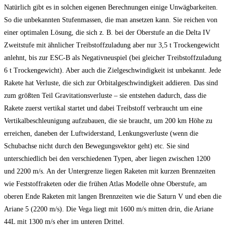
Natürlich gibt es in solchen eigenen Berechnungen einige Unwägbarkeiten.
So die unbekannten Stufenmassen, die man ansetzen kann. Sie reichen von
einer optimalen Lösung, die sich z. B. bei der Oberstufe an die Delta IV
Zweitstufe mit ähnlicher Treibstoffzuladung aber nur 3,5 t Trockengewicht
anlehnt, bis zur ESC-B als Negativneuspiel (bei gleicher Treibstoffzuladung
6 t Trockengewicht). Aber auch die Zielgeschwindigkeit ist unbekannt. Jede
Rakete hat Verluste, die sich zur Orbitalgeschwindigkeit addieren. Das sind
zum größten Teil Gravitationsverluste – sie entstehen dadurch, dass die
Rakete zuerst vertikal startet und dabei Treibstoff verbraucht um eine
Vertikalbeschleunigung aufzubauen, die sie braucht, um 200 km Höhe zu
erreichen, daneben der Luftwiderstand, Lenkungsverluste (wenn die
Schubachse nicht durch den Bewegungsvektor geht) etc. Sie sind
unterschiedlich bei den verschiedenen Typen, aber liegen zwischen 1200
und 2200 m/s. An der Untergrenze liegen Raketen mit kurzen Brennzeiten
wie Feststoffraketen oder die frühen Atlas Modelle ohne Oberstufe, am
oberen Ende Raketen mit langen Brennzeiten wie die Saturn V und eben die
Ariane 5 (2200 m/s). Die Vega liegt mit 1600 m/s mitten drin, die Ariane
44L mit 1300 m/s eher im unteren Drittel.