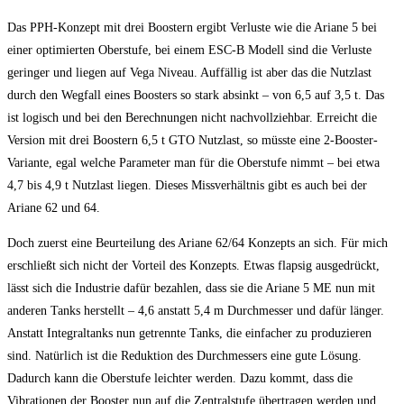
Das PPH-Konzept mit drei Boostern ergibt Verluste wie die Ariane 5 bei
einer optimierten Oberstufe, bei einem ESC-B Modell sind die Verluste
geringer und liegen auf Vega Niveau. Auffällig ist aber das die Nutzlast
durch den Wegfall eines Boosters so stark absinkt – von 6,5 auf 3,5 t. Das
ist logisch und bei den Berechnungen nicht nachvollziehbar. Erreicht die
Version mit drei Boostern 6,5 t GTO Nutzlast, so müsste eine 2-Booster-
Variante, egal welche Parameter man für die Oberstufe nimmt – bei etwa
4,7 bis 4,9 t Nutzlast liegen. Dieses Missverhältnis gibt es auch bei der
Ariane 62 und 64.
Doch zuerst eine Beurteilung des Ariane 62/64 Konzepts an sich. Für mich
erschließt sich nicht der Vorteil des Konzepts. Etwas flapsig ausgedrückt,
lässt sich die Industrie dafür bezahlen, dass sie die Ariane 5 ME nun mit
anderen Tanks herstellt – 4,6 anstatt 5,4 m Durchmesser und dafür länger.
Anstatt Integraltanks nun getrennte Tanks, die einfacher zu produzieren
sind. Natürlich ist die Reduktion des Durchmessers eine gute Lösung.
Dadurch kann die Oberstufe leichter werden. Dazu kommt, dass die
Vibrationen der Booster nun auf die Zentralstufe übertragen werden und