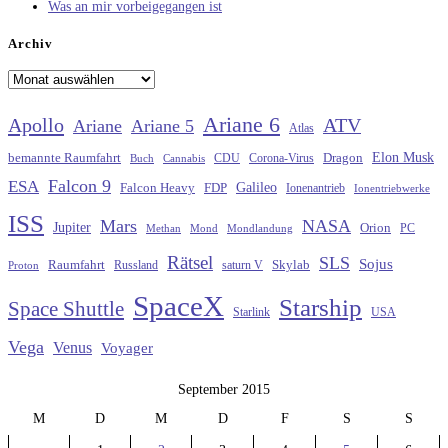
Was an mir vorbeigegangen ist
Archiv
Archiv
Ariane 6
Apollo
ATV
Ariane
Ariane 5
Atlas
Elon Musk
Dragon
bemannte Raumfahrt
CDU
Buch
Cannabis
Corona-Virus
Falcon 9
ESA
Galileo
FDP
Falcon Heavy
Ionenantrieb
Ionentriebwerke
ISS
Mars
NASA
Jupiter
Orion
Methan
Mond
PC
Mondlandung
Rätsel
SLS
Sojus
Raumfahrt
Russland
saturn V
Skylab
Proton
SpaceX
Starship
Space Shuttle
Starlink
USA
Vega
Venus
Voyager
September 2015
M
D
M
D
F
S
S