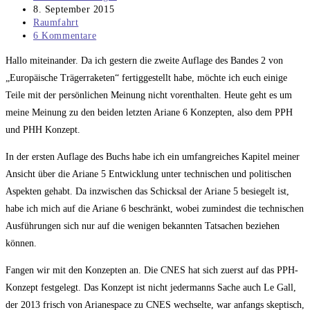
Autor:
Beitrag
8. September 2015
veröffentlicht:
Beitrags-
Raumfahrt
Kategorie:
Beitrags-
6 Kommentare
Kommentare:
Hallo miteinander. Da ich gestern die zweite Auflage des Bandes 2 von
„Europäische Trägerraketen“ fertiggestellt habe, möchte ich euch einige
Teile mit der persönlichen Meinung nicht vorenthalten. Heute geht es um
meine Meinung zu den beiden letzten Ariane 6 Konzepten, also dem PPH
und PHH Konzept.
In der ersten Auflage des Buchs habe ich ein umfangreiches Kapitel meiner
Ansicht über die Ariane 5 Entwicklung unter technischen und politischen
Aspekten gehabt. Da inzwischen das Schicksal der Ariane 5 besiegelt ist,
habe ich mich auf die Ariane 6 beschränkt, wobei zumindest die technischen
Ausführungen sich nur auf die wenigen bekannten Tatsachen beziehen
können.
Fangen wir mit den Konzepten an. Die CNES hat sich zuerst auf das PPH-
Konzept festgelegt. Das Konzept ist nicht jedermanns Sache auch Le Gall,
der 2013 frisch von Arianespace zu CNES wechselte, war anfangs skeptisch,