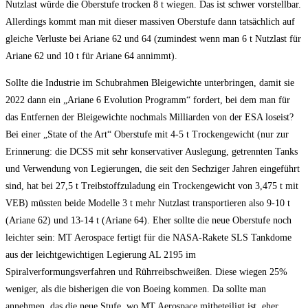
Nutzlast würde die Oberstufe trocken 8 t wiegen. Das ist schwer vorstellbar.
Allerdings kommt man mit dieser massiven Oberstufe dann tatsächlich auf
gleiche Verluste bei Ariane 62 und 64 (zumindest wenn man 6 t Nutzlast für
Ariane 62 und 10 t für Ariane 64 annimmt).
Sollte die Industrie im Schubrahmen Bleigewichte unterbringen, damit sie
2022 dann ein „Ariane 6 Evolution Programm“ fordert, bei dem man für
das Entfernen der Bleigewichte nochmals Milliarden von der ESA loseist?
Bei einer „State of the Art“ Oberstufe mit 4-5 t Trockengewicht (nur zur
Erinnerung: die DCSS mit sehr konservativer Auslegung, getrennten Tanks
und Verwendung von Legierungen, die seit den Sechziger Jahren eingeführt
sind, hat bei 27,5 t Treibstoffzuladung ein Trockengewicht von 3,475 t mit
VEB) müssten beide Modelle 3 t mehr Nutzlast transportieren also 9-10 t
(Ariane 62) und 13-14 t (Ariane 64). Eher sollte die neue Oberstufe noch
leichter sein: MT Aerospace fertigt für die NASA-Rakete SLS Tankdome
aus der leichtgewichtigen Legierung AL 2195 im
Spiralverformungsverfahren und Rührreibschweißen. Diese wiegen 25%
weniger, als die bisherigen die von Boeing kommen. Da sollte man
annehmen, das die neue Stufe, wo MT Aerospace mitbeteiligt ist, eher