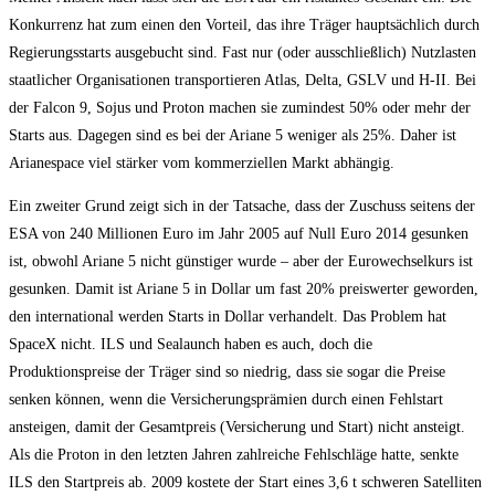
Konkurrenz hat zum einen den Vorteil, das ihre Träger hauptsächlich durch
Regierungsstarts ausgebucht sind. Fast nur (oder ausschließlich) Nutzlasten
staatlicher Organisationen transportieren Atlas, Delta, GSLV und H-II. Bei
der Falcon 9, Sojus und Proton machen sie zumindest 50% oder mehr der
Starts aus. Dagegen sind es bei der Ariane 5 weniger als 25%. Daher ist
Arianespace viel stärker vom kommerziellen Markt abhängig.
Ein zweiter Grund zeigt sich in der Tatsache, dass der Zuschuss seitens der
ESA von 240 Millionen Euro im Jahr 2005 auf Null Euro 2014 gesunken
ist, obwohl Ariane 5 nicht günstiger wurde – aber der Eurowechselkurs ist
gesunken. Damit ist Ariane 5 in Dollar um fast 20% preiswerter geworden,
den international werden Starts in Dollar verhandelt. Das Problem hat
SpaceX nicht. ILS und Sealaunch haben es auch, doch die
Produktionspreise der Träger sind so niedrig, dass sie sogar die Preise
senken können, wenn die Versicherungsprämien durch einen Fehlstart
ansteigen, damit der Gesamtpreis (Versicherung und Start) nicht ansteigt.
Als die Proton in den letzten Jahren zahlreiche Fehlschläge hatte, senkte
ILS den Startpreis ab. 2009 kostete der Start eines 3,6 t schweren Satelliten