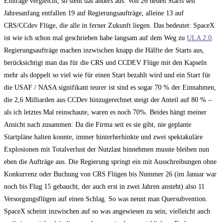
Einträge vergleicht, so sieht das anders aus. Von 26 neuen Starts seit
Jahresanfang entfallen 19 auf Regierungsaufträge, alleine 13 auf
CRS/CCdev Flüge, die alle in ferner Zukunft liegen. Das bedeutet: SpaceX
ist wie ich schon mal geschrieben habe langsam auf dem Weg zu
ULA 2.0
.
Regierungsaufträge machen inzwischen knapp die Hälfte der Starts aus,
berücksichtigt man das für die CRS und CCDEV Flüge mit den Kapseln
mehr als doppelt so viel wie für einen Start bezahlt wird und ein Start für
die USAF / NASA signifikant teurer ist sind es sogar 70 % der Einnahmen,
die 2,6 Milliarden aus CCDev hinzugerechnet steigt der Anteil auf 80 % –
als ich letztes Mal reinschaute, waren es noch 70%. Beides hängt meiner
Ansicht nach zusammen: Da die Firma seit es sie gibt, nie geplante
Startpläne halten konnte, immer hinterherhinkte und zwei spektakuläre
Explosionen mit Totalverlust der Nutzlast hinnehmen musste bleiben nun
eben die Aufträge aus. Die Regierung springt ein mit Ausschreibungen ohne
Konkurrenz oder Buchung von CRS Flügen bis Nummer 26 (im Januar war
noch bis Flug 15 gebaucht, der auch erst in zwei Jahren ansteht) also 11
Versorgungsflügen auf einen Schlag. So was nennt man Quersubvention.
SpaceX scheint inzwischen auf so was angewiesen zu sein, vielleicht auch