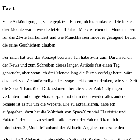
Fazit
Viele Ankündigungen, viele geplatzte Blasen, nichts konkretes. Die letzten
drei Monate waren wie die letzten 8 Jahre. Musk ist eben der Münchhausen
für das 21-ste Jahrhundert und wie Münchhausen findet er genügend Leute,
die seine Geschichten glauben.
Für mich hat sich das Konzept bewährt. Ich habe zwar zum Durchsuchen
der News und zum Schreiben dieses langen Artikels fast einen Tag
gebraucht, aber wenn ich drei Monate lang die Firma verfolgt hätte, wäre
das noch viel Zeitaufwendiger. Ich wage nicht dran zu denken, wie viel Zeit
die SpaceX Fans über Diskussionen über die vielen Ankündigungen
verbraten, und einige Monate später ist dann doch wieder alles anders.
Schade ist es nur um die Website. Die zu aktualisieren, habe ich
aufgegeben, dazu hat die Wahrheit von SpaceX zu viel Elastizität und
Fakten ändern sich zu schnell – alleine von der Falcon 9 kann ich
mindestens 3 „Modelle“ anhand der Webseite Angeben unterscheiden.
Ich denke 2-3 Monate ist ein schöner Zeitpunkt für den nächsten SpaceX-