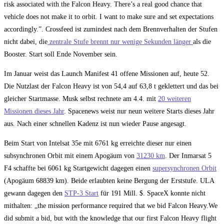
risk associated with the Falcon Heavy. There’s a real good chance that
vehicle does not make it to orbit. I want to make sure and set expectations
accordingly.”. Crossfeed ist zumindest nach dem Brennverhalten der Stufen
nicht dabei, die
zentrale Stufe brennt nur wenige Sekunden länger
als die
Booster. Start soll Ende November sein.
Im Januar weist das Launch Manifest 41 offene Missionen auf, heute 52.
Die Nutzlast der Falcon Heavy ist von 54,4 auf 63,8 t geklettert und das bei
gleicher Startmasse. Musk selbst rechnete am 4.4. mit
20 weiteren
Missionen dieses Jahr
. Spacenews weist nur neun weitere Starts dieses Jahr
aus. Nach einer schnellen Kadenz ist nun wieder Pause angesagt.
Beim Start von Intelsat 35e mit 6761 kg erreichte dieser nur einen
subsynchronen Orbit mit einem Apogäum von
31230 km
. Der Inmarsat 5
F4 schaffte bei 6061 kg Startgewicht dagegen einen
supersynchronen Orbit
(Apogäum 68839 km). Beide erlaubten keine Bergung der Erststufe. ULA
gewann dagegen den
STP-3 Start
für 191 Mill. $. SpaceX konnte nicht
mithalten: „the mission performance required that we bid Falcon Heavy.We
did submit a bid, but with the knowledge that our first Falcon Heavy flight