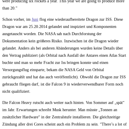
were producing six rockets a year. This year we are going to produce more
than 20.”
Schon vorher, im
Juni
flog eine wiederaufbereitete Dragon zur ISS. Diese
Dragon war am 25.20.2014 gelandet und inspiziert und Komponenten
ausgetauscht worden. Die NASA sah nach Durchforstung der
Dokumentation kein größeres Risiko. Inzwischen ist die Dragon wieder
gelandet. Anders als bei anderen Abänderungen wurden keine Details über
den Vertrag publiziert (als Orbital nach Ausfall der Antares einen Atlas Start
buchte und man so mehr Fracht zur Iss bringen konnte und einen
Versorgungsflug einsparte, bekam die NASA Geld von Orbital
zurückgezahlt und hat das auch veröffentlicht). Obwohl die Dragon zur ISS
gebraucht fliegen darf, ist die Falcon 9 in wiederverwendbarer Form noch
nicht qualifiziert.
Die Falcon Heavy rutscht auch weiter nach hinten. Von Sommer auf „spät“
im Jahr. Erwartungen schreibt Musk herunter. Man müsste „Tonnen an
zusätzlicher Hardware“ in der Zentralstufe installieren. Die gleichzeitige
Zündung aller drei Cores scheint auch ein Problem zu sein. “There’s a lot of