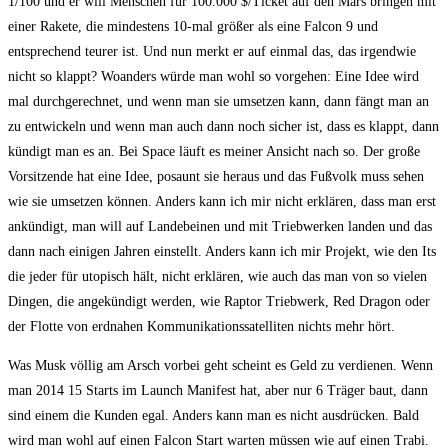
1/100 und er will Menschen für 100.000 $/Ticket auf den Mars bringen mit
einer Rakete, die mindestens 10-mal größer als eine Falcon 9 und
entsprechend teurer ist. Und nun merkt er auf einmal das, das irgendwie
nicht so klappt? Woanders würde man wohl so vorgehen: Eine Idee wird
mal durchgerechnet, und wenn man sie umsetzen kann, dann fängt man an
zu entwickeln und wenn man auch dann noch sicher ist, dass es klappt, dann
kündigt man es an. Bei Space läuft es meiner Ansicht nach so. Der große
Vorsitzende hat eine Idee, posaunt sie heraus und das Fußvolk muss sehen
wie sie umsetzen können. Anders kann ich mir nicht erklären, dass man erst
ankündigt, man will auf Landebeinen und mit Triebwerken landen und das
dann nach einigen Jahren einstellt. Anders kann ich mir Projekt, wie den Its
die jeder für utopisch hält, nicht erklären, wie auch das man von so vielen
Dingen, die angekündigt werden, wie Raptor Triebwerk, Red Dragon oder
der Flotte von erdnahen Kommunikationssatelliten nichts mehr hört.
Was Musk völlig am Arsch vorbei geht scheint es Geld zu verdienen. Wenn
man 2014 15 Starts im Launch Manifest hat, aber nur 6 Träger baut, dann
sind einem die Kunden egal. Anders kann man es nicht ausdrücken. Bald
wird man wohl auf einen Falcon Start warten müssen wie auf einen Trabi.