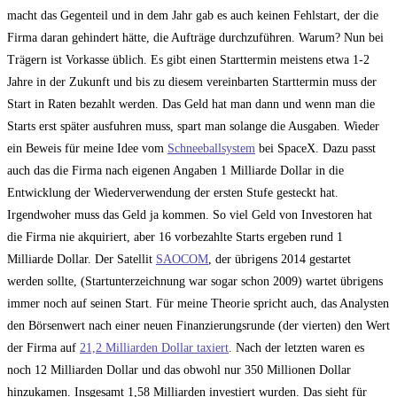
macht das Gegenteil und in dem Jahr gab es auch keinen Fehlstart, der die
Firma daran gehindert hätte, die Aufträge durchzuführen. Warum? Nun bei
Trägern ist Vorkasse üblich. Es gibt einen Starttermin meistens etwa 1-2
Jahre in der Zukunft und bis zu diesem vereinbarten Starttermin muss der
Start in Raten bezahlt werden. Das Geld hat man dann und wenn man die
Starts erst später ausfuhren muss, spart man solange die Ausgaben. Wieder
ein Beweis für meine Idee vom
Schneeballsystem
bei SpaceX. Dazu passt
auch das die Firma nach eigenen Angaben 1 Milliarde Dollar in die
Entwicklung der Wiederverwendung der ersten Stufe gesteckt hat.
Irgendwoher muss das Geld ja kommen. So viel Geld von Investoren hat
die Firma nie akquiriert, aber 16 vorbezahlte Starts ergeben rund 1
Milliarde Dollar. Der Satellit
SAOCOM
, der übrigens 2014 gestartet
werden sollte, (Startunterzeichnung war sogar schon 2009) wartet übrigens
immer noch auf seinen Start. Für meine Theorie spricht auch, das Analysten
den Börsenwert nach einer neuen Finanzierungsrunde (der vierten) den Wert
der Firma auf
21,2 Milliarden Dollar taxiert
. Nach der letzten waren es
noch 12 Milliarden Dollar und das obwohl nur 350 Millionen Dollar
hinzukamen. Insgesamt 1,58 Milliarden investiert wurden. Das sieht für