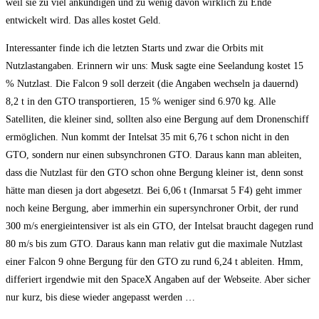
weil sie zu viel ankündigen und zu wenig davon wirklich zu Ende
entwickelt wird. Das alles kostet Geld.
Interessanter finde ich die letzten Starts und zwar die Orbits mit
Nutzlastangaben. Erinnern wir uns: Musk sagte eine Seelandung kostet 15
% Nutzlast. Die Falcon 9 soll derzeit (die Angaben wechseln ja dauernd)
8,2 t in den GTO transportieren, 15 % weniger sind 6.970 kg. Alle
Satelliten, die kleiner sind, sollten also eine Bergung auf dem Dronenschiff
ermöglichen. Nun kommt der Intelsat 35 mit 6,76 t schon nicht in den
GTO, sondern nur einen subsynchronen GTO. Daraus kann man ableiten,
dass die Nutzlast für den GTO schon ohne Bergung kleiner ist, denn sonst
hätte man diesen ja dort abgesetzt. Bei 6,06 t (Inmarsat 5 F4) geht immer
noch keine Bergung, aber immerhin ein supersynchroner Orbit, der rund
300 m/s energieintensiver ist als ein GTO, der Intelsat braucht dagegen rund
80 m/s bis zum GTO. Daraus kann man relativ gut die maximale Nutzlast
einer Falcon 9 ohne Bergung für den GTO zu rund 6,24 t ableiten. Hmm,
differiert irgendwie mit den SpaceX Angaben auf der Webseite. Aber sicher
nur kurz, bis diese wieder angepasst werden …