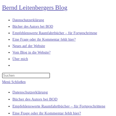
Zum
Bernd Leitenbergers Blog
Inhalt
springen
Datenschutzerklärung
Bücher des Autors bei BOD
Empfehlenswerte Raumfahrtbücher – für Fortgeschrittene
Eine Frage oder ihr Kommentar fehlt hier?
Neues auf der Website
Vom Blog in die Website?
Über mich
Website-
Suche
umschalten
Menü
Schließen
Datenschutzerklärung
Bücher des Autors bei BOD
Empfehlenswerte Raumfahrtbücher – für Fortgeschrittene
Eine Frage oder ihr Kommentar fehlt hier?