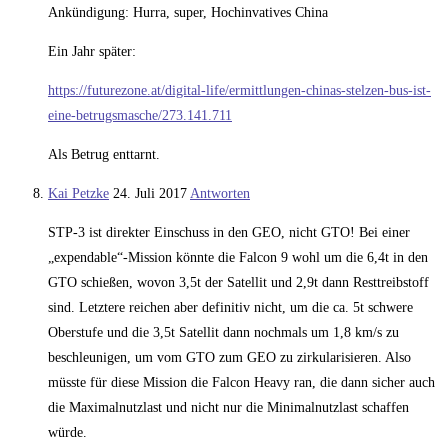
Ankündigung: Hurra, super, Hochinvatives China
Ein Jahr später:
https://futurezone.at/digital-life/ermittlungen-chinas-stelzen-bus-ist-
eine-betrugsmasche/273.141.711
Als Betrug enttarnt.
Kai Petzke
24. Juli 2017
Antworten
STP-3 ist direkter Einschuss in den GEO, nicht GTO! Bei einer
„expendable“-Mission könnte die Falcon 9 wohl um die 6,4t in den
GTO schießen, wovon 3,5t der Satellit und 2,9t dann Resttreibstoff
sind. Letztere reichen aber definitiv nicht, um die ca. 5t schwere
Oberstufe und die 3,5t Satellit dann nochmals um 1,8 km/s zu
beschleunigen, um vom GTO zum GEO zu zirkularisieren. Also
müsste für diese Mission die Falcon Heavy ran, die dann sicher auch
die Maximalnutzlast und nicht nur die Minimalnutzlast schaffen
würde.