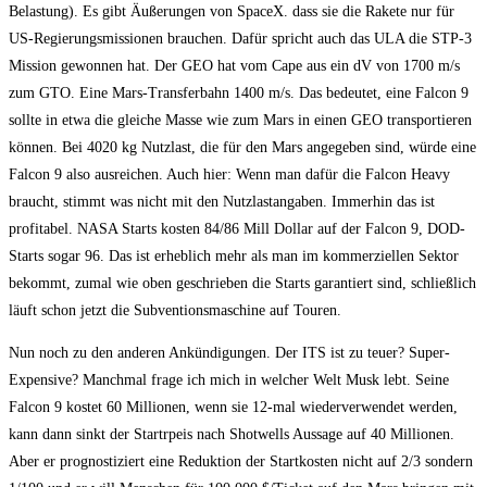
Belastung). Es gibt Äußerungen von SpaceX. dass sie die Rakete nur für
US-Regierungsmissionen brauchen. Dafür spricht auch das ULA die STP-3
Mission gewonnen hat. Der GEO hat vom Cape aus ein dV von 1700 m/s
zum GTO. Eine Mars-Transferbahn 1400 m/s. Das bedeutet, eine Falcon 9
sollte in etwa die gleiche Masse wie zum Mars in einen GEO transportieren
können. Bei 4020 kg Nutzlast, die für den Mars angegeben sind, würde eine
Falcon 9 also ausreichen. Auch hier: Wenn man dafür die Falcon Heavy
braucht, stimmt was nicht mit den Nutzlastangaben. Immerhin das ist
profitabel. NASA Starts kosten 84/86 Mill Dollar auf der Falcon 9, DOD-
Starts sogar 96. Das ist erheblich mehr als man im kommerziellen Sektor
bekommt, zumal wie oben geschrieben die Starts garantiert sind, schließlich
läuft schon jetzt die Subventionsmaschine auf Touren.
Nun noch zu den anderen Ankündigungen. Der ITS ist zu teuer? Super-
Expensive? Manchmal frage ich mich in welcher Welt Musk lebt. Seine
Falcon 9 kostet 60 Millionen, wenn sie 12-mal wiederverwendet werden,
kann dann sinkt der Startrpeis nach Shotwells Aussage auf 40 Millionen.
Aber er prognostiziert eine Reduktion der Startkosten nicht auf 2/3 sondern