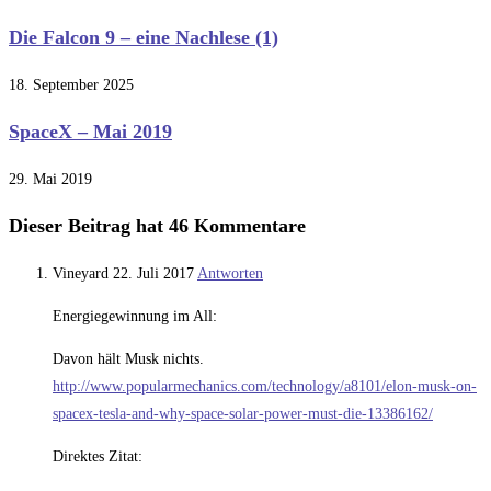
Die Falcon 9 – eine Nachlese (1)
18. September 2025
SpaceX – Mai 2019
29. Mai 2019
Dieser Beitrag hat 46 Kommentare
Vineyard
22. Juli 2017
Antworten
Energiegewinnung im All:
Davon hält Musk nichts.
http://www.popularmechanics.com/technology/a8101/elon-musk-on-
spacex-tesla-and-why-space-solar-power-must-die-13386162/
Direktes Zitat: