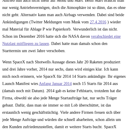
Antrieb nun auch nicht mehr auf Mond und Mars. Beim Mars braucht man
nur wenig Antriebsvermögen, doch die Atmosphäre ist so dünn, das es ohne
nicht geht. Alternativ kann man auch Airbags verwenden. Dabei sind beide
Ankündigungen (Twitter Meldungen vom Musk vom
27.4.2016
) wieder
mal Material für Ablage P wie Papierkorb. Verwunderlich ist das nicht.
Schon im Dezember 2016 hatte sich die NASA davon
verabschiedet eine
Nutzlast mitfliegen zu lassen
. Dabei hatte man damals schon den
Starttermin um zwei Jahre verschoben.
Wenn SpaceX nach Shotwells Aussage dieses Jahr 20 Raketen produziert
und drei Jahre vorher, 2014 nur sechs, dann wird einiges klar. Ich kann
mich noch erinnern, wie SpaceX für 2014 14 Starts ankündigte. Ihr eigenes
Launch Manifest wies
Anfang Januar 2014
noch 15 Starts für 2014 aus
(damals noch mit Datum). 2014 gab es keine Fehlstarts, trotzdem hat die
Firma, obwohl sie also jede Menge Startaufträge hat, nur sechs Träger
gebaut. Dafür, dass man sie immer so mit Lob überschüttet, ist das
erstaunlich wenig geschäftstüchtig. Viele andere Firmen freuen sich über
jede Menge Aufträge und würden die schnell abarbeiten, schon allein um
den Kunden zufriedenzustellen, damit er weitere Starts bucht. SpaceX