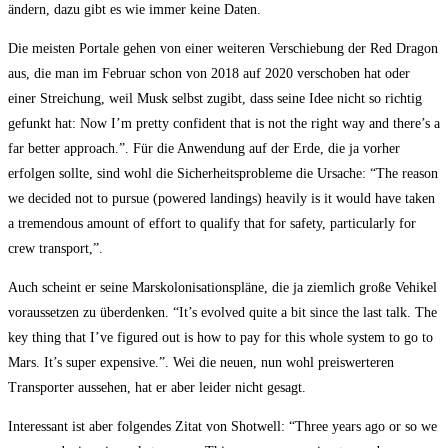
ändern, dazu gibt es wie immer keine Daten.
Die meisten Portale gehen von einer weiteren Verschiebung der Red Dragon
aus, die man im Februar schon von 2018 auf 2020 verschoben hat oder
einer Streichung, weil Musk selbst zugibt, dass seine Idee nicht so richtig
gefunkt hat: Now I’m pretty confident that is not the right way and there’s a
far better approach.”. Für die Anwendung auf der Erde, die ja vorher
erfolgen sollte, sind wohl die Sicherheitsprobleme die Ursache: “The reason
we decided not to pursue (powered landings) heavily is it would have taken
a tremendous amount of effort to qualify that for safety, particularly for
crew transport,”.
Auch scheint er seine Marskolonisationspläne, die ja ziemlich große Vehikel
voraussetzen zu überdenken. “It’s evolved quite a bit since the last talk. The
key thing that I’ve figured out is how to pay for this whole system to go to
Mars. It’s super expensive.”. Wei die neuen, nun wohl preiswerteren
Transporter aussehen, hat er aber leider nicht gesagt.
Interessant ist aber folgendes Zitat von Shotwell: “Three years ago or so we