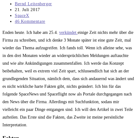
Beitrags-
Bernd Leitenberger
Autor:
Beitrag
21. Juli 2017
veröffentlicht:
Beitrags-
SpaceX
Kategorie:
Beitrags-
46 Kommentare
Kommentare:
Enden heute. Ich habe am 25.4.
verkündet
einige Zeit nichts mehr über die
Firma zu schreiben, und ich denke 3 Monate später ist eine gute Zeit, mal
wieder das Thema aufzugreifen. Ich fands toll. Wenn ich alleine sehe, was
in den drei Monaten wieder an widersprüchlichen Meldungen auftauchte
und wie alte Ankündigungen zusammenfallen. Ich werde das Konzept
beibehalten, weil es extrem viel Zeit spart, schlussendlich hat sich an der
grundlegenden Situation, nämlich dem, dass sich andauernd was ändert und
es nicht wirkliche harte Fakten gibt, nichts geändert. Ich bin für das
folgende SpaceNews und Spaceflight now als Portale durchgegangen nach
den News über die Firma. Allerdings mit Suchfunktion, sodass mir
vielleicht ein paar Dinge entgangen sind. Ich will den Artikel in zwei Teile
aufteilen. Das Erste sind die Fakten, das Zweite ist meine persönliche
Interpretation.
Fakten