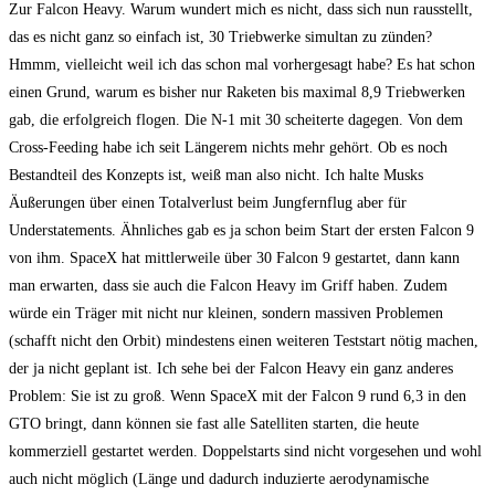
Zur Falcon Heavy. Warum wundert mich es nicht, dass sich nun rausstellt,
das es nicht ganz so einfach ist, 30 Triebwerke simultan zu zünden?
Hmmm, vielleicht weil ich das schon mal vorhergesagt habe? Es hat schon
einen Grund, warum es bisher nur Raketen bis maximal 8,9 Triebwerken
gab, die erfolgreich flogen. Die N-1 mit 30 scheiterte dagegen. Von dem
Cross-Feeding habe ich seit Längerem nichts mehr gehört. Ob es noch
Bestandteil des Konzepts ist, weiß man also nicht. Ich halte Musks
Äußerungen über einen Totalverlust beim Jungfernflug aber für
Understatements. Ähnliches gab es ja schon beim Start der ersten Falcon 9
von ihm. SpaceX hat mittlerweile über 30 Falcon 9 gestartet, dann kann
man erwarten, dass sie auch die Falcon Heavy im Griff haben. Zudem
würde ein Träger mit nicht nur kleinen, sondern massiven Problemen
(schafft nicht den Orbit) mindestens einen weiteren Teststart nötig machen,
der ja nicht geplant ist. Ich sehe bei der Falcon Heavy ein ganz anderes
Problem: Sie ist zu groß. Wenn SpaceX mit der Falcon 9 rund 6,3 in den
GTO bringt, dann können sie fast alle Satelliten starten, die heute
kommerziell gestartet werden. Doppelstarts sind nicht vorgesehen und wohl
auch nicht möglich (Länge und dadurch induzierte aerodynamische