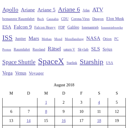
Ariane 6
Apollo
ATV
Ariane
Ariane 5
Atlas
Elon Musk
Dragon
bemannte Raumfahrt
CDU
Buch
Cannabis
Corona-Virus
Falcon 9
ESA
Galileo
FDP
Falcon Heavy
Ionenantrieb
Ionentriebwerke
ISS
Mars
NASA
Jupiter
Orion
Methan
Mond
PC
Mondlandung
Rätsel
SLS
Sojus
Raumfahrt
Russland
saturn V
Skylab
Proton
SpaceX
Starship
Space Shuttle
Starlink
USA
Vega
Venus
Voyager
August 2018
M
D
M
D
F
S
S
1
2
3
4
5
6
7
8
9
10
11
12
13
14
15
16
17
18
19