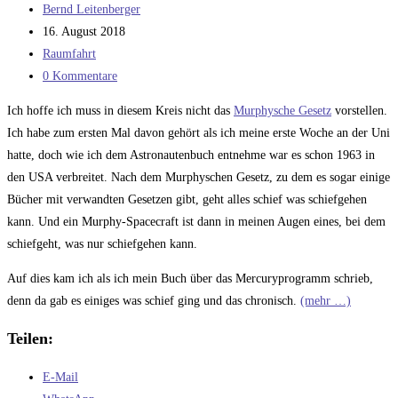
Beitrags-
Bernd Leitenberger
Autor:
Beitrag
16. August 2018
veröffentlicht:
Beitrags-
Raumfahrt
Kategorie:
Beitrags-
0 Kommentare
Kommentare:
Ich hoffe ich muss in diesem Kreis nicht das
Murphysche Gesetz
vorstellen.
Ich habe zum ersten Mal davon gehört als ich meine erste Woche an der Uni
hatte, doch wie ich dem Astronautenbuch entnehme war es schon 1963 in
den USA verbreitet. Nach dem Murphyschen Gesetz, zu dem es sogar einige
Bücher mit verwandten Gesetzen gibt, geht alles schief was schiefgehen
kann. Und ein Murphy-Spacecraft ist dann in meinen Augen eines, bei dem
schiefgeht, was nur schiefgehen kann.
Auf dies kam ich als ich mein Buch über das Mercuryprogramm schrieb,
denn da gab es einiges was schief ging und das chronisch.
(mehr …)
Teilen:
E-Mail