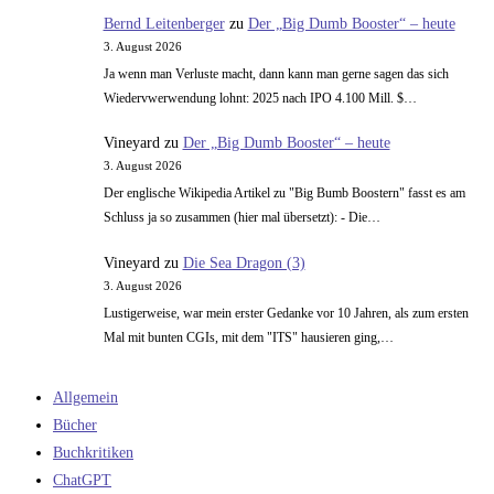
Bernd Leitenberger
zu
Der „Big Dumb Booster“ – heute
3. August 2026
Ja wenn man Verluste macht, dann kann man gerne sagen das sich
Wiedervwerwendung lohnt: 2025 nach IPO 4.100 Mill. $…
Vineyard
zu
Der „Big Dumb Booster“ – heute
3. August 2026
Der englische Wikipedia Artikel zu "Big Bumb Boostern" fasst es am
Schluss ja so zusammen (hier mal übersetzt): - Die…
Vineyard
zu
Die Sea Dragon (3)
3. August 2026
Lustigerweise, war mein erster Gedanke vor 10 Jahren, als zum ersten
Mal mit bunten CGIs, mit dem "ITS" hausieren ging,…
Allgemein
Bücher
Buchkritiken
ChatGPT