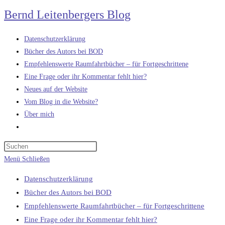
Zum
Bernd Leitenbergers Blog
Inhalt
springen
Datenschutzerklärung
Bücher des Autors bei BOD
Empfehlenswerte Raumfahrtbücher – für Fortgeschrittene
Eine Frage oder ihr Kommentar fehlt hier?
Neues auf der Website
Vom Blog in die Website?
Über mich
Website-
Suche
umschalten
Menü
Schließen
Datenschutzerklärung
Bücher des Autors bei BOD
Empfehlenswerte Raumfahrtbücher – für Fortgeschrittene
Eine Frage oder ihr Kommentar fehlt hier?