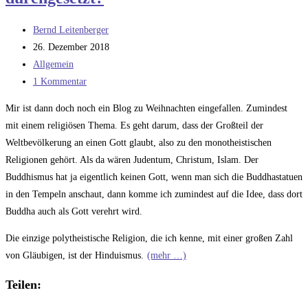
Beitrags-
Bernd Leitenberger
Autor:
Beitrag
26. Dezember 2018
veröffentlicht:
Beitrags-
Allgemein
Kategorie:
Beitrags-
1 Kommentar
Kommentare:
Mir ist dann doch noch ein Blog zu Weihnachten eingefallen. Zumindest
mit einem religiösen Thema. Es geht darum, dass der Großteil der
Weltbevölkerung an einen Gott glaubt, also zu den monotheistischen
Religionen gehört. Als da wären Judentum, Christum, Islam. Der
Buddhismus hat ja eigentlich keinen Gott, wenn man sich die Buddhastatuen
in den Tempeln anschaut, dann komme ich zumindest auf die Idee, dass dort
Buddha auch als Gott verehrt wird.
Die einzige polytheistische Religion, die ich kenne, mit einer großen Zahl
von Gläubigen, ist der Hinduismus.
(mehr …)
Teilen: