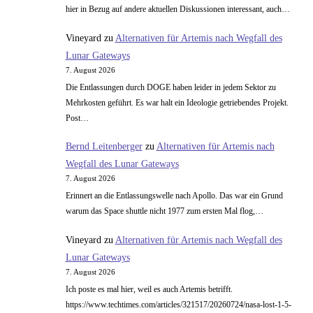
hier in Bezug auf andere aktuellen Diskussionen interessant, auch…
Vineyard
zu
Alternativen für Artemis nach Wegfall des
Lunar Gateways
7. August 2026
Die Entlassungen durch DOGE haben leider in jedem Sektor zu
Mehrkosten geführt. Es war halt ein Ideologie getriebendes Projekt.
Post…
Bernd Leitenberger
zu
Alternativen für Artemis nach
Wegfall des Lunar Gateways
7. August 2026
Erinnert an die Entlassungswelle nach Apollo. Das war ein Grund
warum das Space shuttle nicht 1977 zum ersten Mal flog,…
Vineyard
zu
Alternativen für Artemis nach Wegfall des
Lunar Gateways
7. August 2026
Ich poste es mal hier, weil es auch Artemis betrifft.
https://www.techtimes.com/articles/321517/20260724/nasa-lost-1-5-