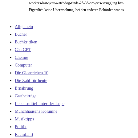
workers-last-year-watchdog-finds-25-36-projects-struggling.htm
Eigentlich keine Überraschung, bei den anderen Behörden war es…
Allgemein
Bücher
Buchkritiken
ChatGPT
Chemie
Computer
Die Glorreichen 10
Die Zahl für heute
Ernährung
Gastbeiträge
Lebensmittel unter der Lupe
Münchhausens Kolumne
Musiktipps
Politik
Raumfahrt