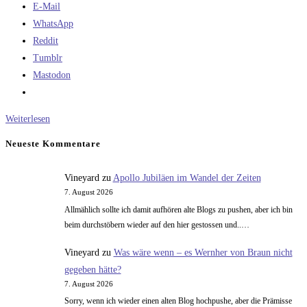
E-Mail
WhatsApp
Reddit
Tumblr
Mastodon
Warum
Weiterlesen
hat
Neueste Kommentare
sich
der
Vineyard
zu
Apollo Jubiläen im Wandel der Zeiten
Monotheismus
7. August 2026
durchgesetzt?
Allmählich sollte ich damit aufhören alte Blogs zu pushen, aber ich bin
beim durchstöbern wieder auf den hier gestossen und..…
Vineyard
zu
Was wäre wenn – es Wernher von Braun nicht
gegeben hätte?
7. August 2026
Sorry, wenn ich wieder einen alten Blog hochpushe, aber die Prämisse