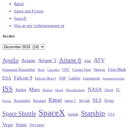
Rätsel
Satire und Fiction
SpaceX
Was an mir vorbeigegangen ist
Archiv
Archiv
Ariane 6
Apollo
ATV
Ariane
Ariane 5
Atlas
Elon Musk
Dragon
bemannte Raumfahrt
CDU
Buch
Cannabis
Corona-Virus
Falcon 9
ESA
Galileo
FDP
Falcon Heavy
Ionenantrieb
Ionentriebwerke
ISS
Mars
NASA
Jupiter
Orion
Methan
Mond
PC
Mondlandung
Rätsel
SLS
Sojus
Raumfahrt
Russland
saturn V
Skylab
Proton
SpaceX
Starship
Space Shuttle
Starlink
USA
Vega
Venus
Voyager