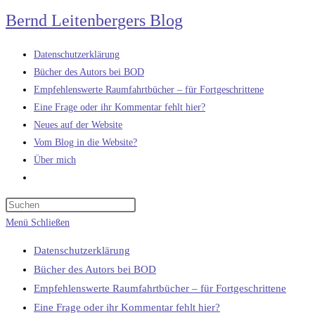
Zum
Bernd Leitenbergers Blog
Inhalt
springen
Datenschutzerklärung
Bücher des Autors bei BOD
Empfehlenswerte Raumfahrtbücher – für Fortgeschrittene
Eine Frage oder ihr Kommentar fehlt hier?
Neues auf der Website
Vom Blog in die Website?
Über mich
Website-
Suche
umschalten
Menü
Schließen
Datenschutzerklärung
Bücher des Autors bei BOD
Empfehlenswerte Raumfahrtbücher – für Fortgeschrittene
Eine Frage oder ihr Kommentar fehlt hier?