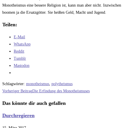
Monotheismus eine bessere Religion ist, kann man aber nicht. Inzwischen
boomen ja die Ersatzgötter. Sie heißen Geld, Macht und Jugend.
Teilen:
E-Mail
WhatsApp
Reddit
Tumblr
Mastodon
Schlagwörter
:
monotheismus
,
polytheismus
Weitere
Vorheriger Beitrag
Die Erfindung des Monotheismuses
Artikel
Das könnte dir auch gefallen
ansehen
Durchregieren
15. März 2017