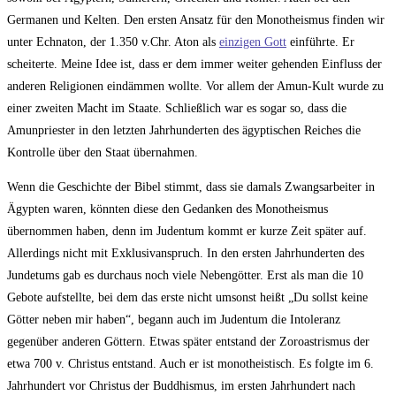
Germanen und Kelten. Den ersten Ansatz für den Monotheismus finden wir
unter Echnaton, der 1.350 v.Chr. Aton als
einzigen Gott
einführte. Er
scheiterte. Meine Idee ist, dass er dem immer weiter gehenden Einfluss der
anderen Religionen eindämmen wollte. Vor allem der Amun-Kult wurde zu
einer zweiten Macht im Staate. Schließlich war es sogar so, dass die
Amunpriester in den letzten Jahrhunderten des ägyptischen Reiches die
Kontrolle über den Staat übernahmen.
Wenn die Geschichte der Bibel stimmt, dass sie damals Zwangsarbeiter in
Ägypten waren, könnten diese den Gedanken des Monotheismus
übernommen haben, denn im Judentum kommt er kurze Zeit später auf.
Allerdings nicht mit Exklusivanspruch. In den ersten Jahrhunderten des
Jundetums gab es durchaus noch viele Nebengötter. Erst als man die 10
Gebote aufstellte, bei dem das erste nicht umsonst heißt „Du sollst keine
Götter neben mir haben“, begann auch im Judentum die Intoleranz
gegenüber anderen Göttern. Etwas später entstand der Zoroastrismus der
etwa 700 v. Christus entstand. Auch er ist monotheistisch. Es folgte im 6.
Jahrhundert vor Christus der Buddhismus, im ersten Jahrhundert nach