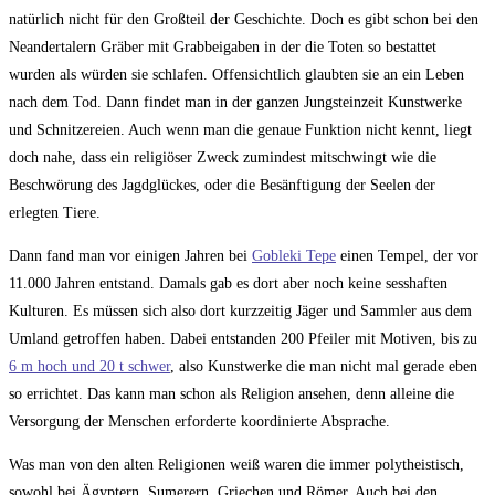
natürlich nicht für den Großteil der Geschichte. Doch es gibt schon bei den
Neandertalern Gräber mit Grabbeigaben in der die Toten so bestattet
wurden als würden sie schlafen. Offensichtlich glaubten sie an ein Leben
nach dem Tod. Dann findet man in der ganzen Jungsteinzeit Kunstwerke
und Schnitzereien. Auch wenn man die genaue Funktion nicht kennt, liegt
doch nahe, dass ein religiöser Zweck zumindest mitschwingt wie die
Beschwörung des Jagdglückes, oder die Besänftigung der Seelen der
erlegten Tiere.
Dann fand man vor einigen Jahren bei
Gobleki Tepe
einen Tempel, der vor
11.000 Jahren entstand. Damals gab es dort aber noch keine sesshaften
Kulturen. Es müssen sich also dort kurzzeitig Jäger und Sammler aus dem
Umland getroffen haben. Dabei entstanden 200 Pfeiler mit Motiven, bis zu
6 m hoch und 20 t schwer
, also Kunstwerke die man nicht mal gerade eben
so errichtet. Das kann man schon als Religion ansehen, denn alleine die
Versorgung der Menschen erforderte koordinierte Absprache.
Was man von den alten Religionen weiß waren die immer polytheistisch,
sowohl bei Ägyptern, Sumerern, Griechen und Römer. Auch bei den