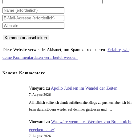
Gib
deinen
Gib
Namen
deine
Gib
oder
E-
deine
Benutzernamen
Mail-
Website-
zum
Adresse
URL
Diese Website verwendet Akismet, um Spam zu reduzieren.
Erfahre, wie
Kommentieren
zum
ein
deine Kommentardaten verarbeitet werden.
ein
Kommentieren
(optional)
ein
Neueste Kommentare
Vineyard
zu
Apollo Jubiläen im Wandel der Zeiten
7. August 2026
Allmählich sollte ich damit aufhören alte Blogs zu pushen, aber ich bin
beim durchstöbern wieder auf den hier gestossen und..…
Vineyard
zu
Was wäre wenn – es Wernher von Braun nicht
gegeben hätte?
7. August 2026