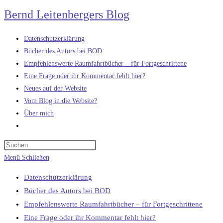
Zum
Bernd Leitenbergers Blog
Inhalt
springen
Datenschutzerklärung
Bücher des Autors bei BOD
Empfehlenswerte Raumfahrtbücher – für Fortgeschrittene
Eine Frage oder ihr Kommentar fehlt hier?
Neues auf der Website
Vom Blog in die Website?
Über mich
Website-
Suche
umschalten
Menü
Schließen
Datenschutzerklärung
Bücher des Autors bei BOD
Empfehlenswerte Raumfahrtbücher – für Fortgeschrittene
Eine Frage oder ihr Kommentar fehlt hier?