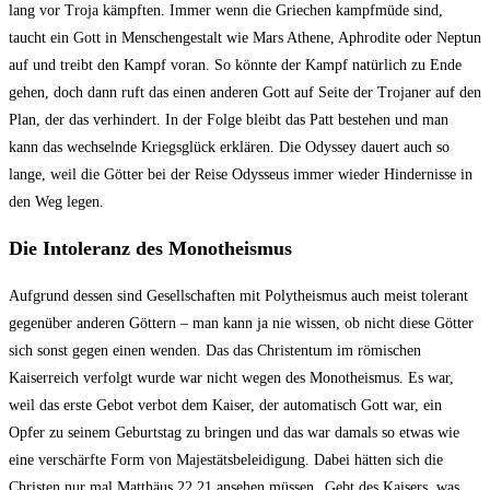
lang vor Troja kämpften. Immer wenn die Griechen kampfmüde sind,
taucht ein Gott in Menschengestalt wie Mars Athene, Aphrodite oder Neptun
auf und treibt den Kampf voran. So könnte der Kampf natürlich zu Ende
gehen, doch dann ruft das einen anderen Gott auf Seite der Trojaner auf den
Plan, der das verhindert. In der Folge bleibt das Patt bestehen und man
kann das wechselnde Kriegsglück erklären. Die Odyssey dauert auch so
lange, weil die Götter bei der Reise Odysseus immer wieder Hindernisse in
den Weg legen.
Die Intoleranz des Monotheismus
Aufgrund dessen sind Gesellschaften mit Polytheismus auch meist tolerant
gegenüber anderen Göttern – man kann ja nie wissen, ob nicht diese Götter
sich sonst gegen einen wenden. Das das Christentum im römischen
Kaiserreich verfolgt wurde war nicht wegen des Monotheismus. Es war,
weil das erste Gebot verbot dem Kaiser, der automatisch Gott war, ein
Opfer zu seinem Geburtstag zu bringen und das war damals so etwas wie
eine verschärfte Form von Majestätsbeleidigung. Dabei hätten sich die
Christen nur mal Matthäus 22,21 ansehen müssen „Gebt des Kaisers, was