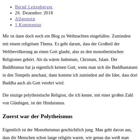
Beitrags-
Bernd Leitenberger
Autor:
Beitrag
26. Dezember 2018
veröffentlicht:
Beitrags-
Allgemein
Kategorie:
Beitrags-
1 Kommentar
Kommentare:
Mir ist dann doch noch ein Blog zu Weihnachten eingefallen. Zumindest
mit einem religiösen Thema. Es geht darum, dass der Großteil der
Weltbevölkerung an einen Gott glaubt, also zu den monotheistischen
Religionen gehört. Als da wären Judentum, Christum, Islam. Der
Buddhismus hat ja eigentlich keinen Gott, wenn man sich die Buddhastatuen
in den Tempeln anschaut, dann komme ich zumindest auf die Idee, dass dort
Buddha auch als Gott verehrt wird.
Die einzige polytheistische Religion, die ich kenne, mit einer großen Zahl
von Gläubigen, ist der Hinduismus.
Zuerst war der Polytheismus
Eigentlich ist der Monotheismus geschichtlich jung. Man geht davon aus,
dass die Menschen schon lange religiös waren, wie genau das weiß man