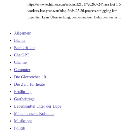
https://www.techtimes.com/articles/321517/20260724/nasa-lost-1-5-
workers-last-year-watchdog-finds-25-36-projects-struggling.htm
Eigentlich keine Überraschung, bei den anderen Behörden war es…
Allgemein
Bücher
Buchkritiken
ChatGPT
Chemie
Computer
Die Glorreichen 10
Die Zahl für heute
Ernährung
Gastbeiträge
Lebensmittel unter der Lupe
Münchhausens Kolumne
Musiktipps
Politik