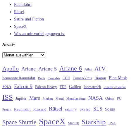
Raumfahrt
Rätsel
Satire und Fiction
SpaceX
Was an mir vorbeigegangen ist
Archiv
Archiv
Ariane 6
Apollo
ATV
Ariane
Ariane 5
Atlas
Elon Musk
Dragon
bemannte Raumfahrt
CDU
Buch
Cannabis
Corona-Virus
Falcon 9
ESA
Galileo
FDP
Falcon Heavy
Ionenantrieb
Ionentriebwerke
ISS
Mars
NASA
Jupiter
Orion
Methan
Mond
PC
Mondlandung
Rätsel
SLS
Sojus
Raumfahrt
Russland
saturn V
Skylab
Proton
SpaceX
Starship
Space Shuttle
Starlink
USA