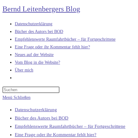
Zum
Bernd Leitenbergers Blog
Inhalt
springen
Datenschutzerklärung
Bücher des Autors bei BOD
Empfehlenswerte Raumfahrtbücher – für Fortgeschrittene
Eine Frage oder ihr Kommentar fehlt hier?
Neues auf der Website
Vom Blog in die Website?
Über mich
Website-
Suche
umschalten
Menü
Schließen
Datenschutzerklärung
Bücher des Autors bei BOD
Empfehlenswerte Raumfahrtbücher – für Fortgeschrittene
Eine Frage oder ihr Kommentar fehlt hier?