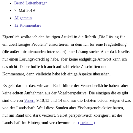
Beitrags-
Bernd Leitenberger
Autor:
Beitrag
7. Mai 2019
veröffentlicht:
Beitrags-
Allgemein
Kategorie:
Beitrags-
12 Kommentare
Kommentare:
Eigentlich wollte ich den heutigen Artikel in die Rubrik „Die Lösung für
ein überflüssiges Problem“ einsortieren, in dem ich für eine Fragestellung
(die außer mir niemanden interessiert) eine Lösung suche. Aber da ich selbst
nur einen Lösungsvorschlag habe, aber keine endgültige Antwort kann ich
das nicht. Daher hoffe ich auch auf zahlreiche Zuschriften und
Kommentare, denn vielleicht habe ich einige Aspekte übersehen.
Es geht darum, dass wir zwar Radarbilder der Venusoberfläche haben, aber
keine echten Aufnahmen aus der Vogelperspektive. Die einzigen die es gibt
sind die von
Venera
9,10,13 und 14 und nur die Letzten beiden zeigen etwas
von der Landschaft. Weil diese Sonden aber Fischaugenobjektive hatten,
nur am Rand und stark verzerrt. Selbst perspektivisch korrigiert, ist die
Landschaft im Hintergrund verschwommen.
(mehr …)