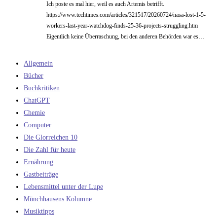
Ich poste es mal hier, weil es auch Artemis betrifft.
https://www.techtimes.com/articles/321517/20260724/nasa-lost-1-5-
workers-last-year-watchdog-finds-25-36-projects-struggling.htm
Eigentlich keine Überraschung, bei den anderen Behörden war es…
Allgemein
Bücher
Buchkritiken
ChatGPT
Chemie
Computer
Die Glorreichen 10
Die Zahl für heute
Ernährung
Gastbeiträge
Lebensmittel unter der Lupe
Münchhausens Kolumne
Musiktipps