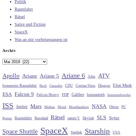
Politik
Raumfahrt
Rätsel
Satire und Fiction
SpaceX
Was an mir vorbeigegangen ist
Archiv
Archiv
Ariane 6
Apollo
ATV
Ariane
Ariane 5
Atlas
Elon Musk
Dragon
bemannte Raumfahrt
CDU
Buch
Cannabis
Corona-Virus
Falcon 9
ESA
Galileo
FDP
Falcon Heavy
Ionenantrieb
Ionentriebwerke
ISS
Mars
NASA
Jupiter
Orion
Methan
Mond
PC
Mondlandung
Rätsel
SLS
Sojus
Raumfahrt
Russland
saturn V
Skylab
Proton
SpaceX
Starship
Space Shuttle
Starlink
USA