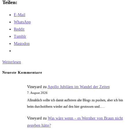
Teilen:
E-Mail
WhatsApp
Reddit
Tumblr
Mastodon
Ab
Weiterlesen
wann
Neueste Kommentare
sieht
man
Vineyard
zu
Apollo Jubiläen im Wandel der Zeiten
die
7. August 2026
Venusoberfläche?
Allmählich sollte ich damit aufhören alte Blogs zu pushen, aber ich bin
beim durchstöbern wieder auf den hier gestossen und..…
Vineyard
zu
Was wäre wenn – es Wernher von Braun nicht
gegeben hätte?