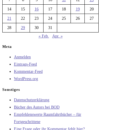
14
15
16
17
18
19
20
21
22
23
24
25
26
27
28
29
30
31
« Feb.
Apr. »
Meta
Anmelden
Eintrags-Feed
Kommentar-Feed
WordPress.org
Sonstiges
Datenschutzerklärung
Bücher des Autors bei BOD
Empfehlenswerte Raumfahrtbücher – für
Fortgeschrittene
Eine Frage oder ihr Kommentar fehlt hier?