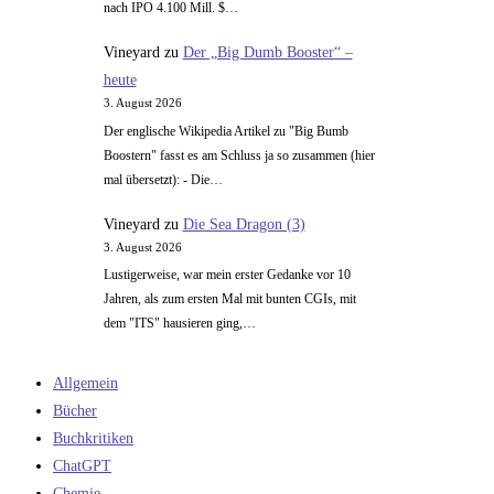
nach IPO 4.100 Mill. $…
Vineyard
zu
Der „Big Dumb Booster“ –
heute
3. August 2026
Der englische Wikipedia Artikel zu "Big Bumb
Boostern" fasst es am Schluss ja so zusammen (hier
mal übersetzt): - Die…
Vineyard
zu
Die Sea Dragon (3)
3. August 2026
Lustigerweise, war mein erster Gedanke vor 10
Jahren, als zum ersten Mal mit bunten CGIs, mit
dem "ITS" hausieren ging,…
Allgemein
Bücher
Buchkritiken
ChatGPT
Chemie