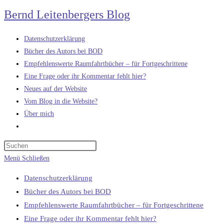
Zum
Bernd Leitenbergers Blog
Inhalt
springen
Datenschutzerklärung
Bücher des Autors bei BOD
Empfehlenswerte Raumfahrtbücher – für Fortgeschrittene
Eine Frage oder ihr Kommentar fehlt hier?
Neues auf der Website
Vom Blog in die Website?
Über mich
Website-
Suche
umschalten
Menü
Schließen
Datenschutzerklärung
Bücher des Autors bei BOD
Empfehlenswerte Raumfahrtbücher – für Fortgeschrittene
Eine Frage oder ihr Kommentar fehlt hier?