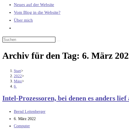
Neues auf der Website
Vom Blog in die Website?
Über mich
Website-
Suche
umschalten
Archiv für den Tag: 6. März 20
Start
>
2022
>
März
>
6.
Intel-Prozessoren, bei denen es anders lief 
Beitrags-
Bernd Leitenberger
Autor:
Beitrag
6. März 2022
veröffentlicht:
Beitrags-
Computer