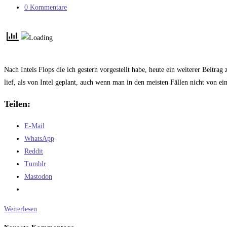
Kategorie:
Beitrags-
0 Kommentare
Kommentare:
Nach Intels Flops die ich gestern vorgestellt habe, heute ein weiterer Beitr
lief, als von Intel geplant, auch wenn man in den meisten Fällen nicht von 
Teilen:
E-Mail
WhatsApp
Reddit
Tumblr
Mastodon
Intel-
Weiterlesen
Prozessoren,