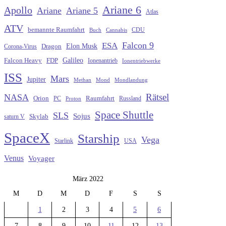
Ariane 6
Apollo
Ariane
Ariane 5
Atlas
ATV
bemannte Raumfahrt
CDU
Buch
Cannabis
Falcon 9
ESA
Elon Musk
Dragon
Corona-Virus
Galileo
FDP
Falcon Heavy
Ionenantrieb
Ionentriebwerke
ISS
Mars
Jupiter
Methan
Mond
Mondlandung
Rätsel
NASA
Raumfahrt
Orion
Russland
PC
Proton
Space Shuttle
SLS
Sojus
saturn V
Skylab
SpaceX
Starship
Vega
Starlink
USA
Venus
Voyager
März 2022
M
D
M
D
F
S
S
1
2
3
4
5
6
7
8
9
10
11
12
13