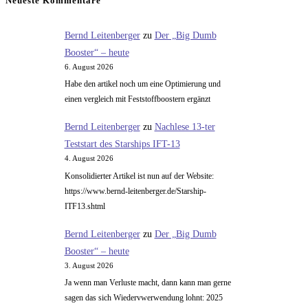
Neueste Kommentare
bei
denen
Bernd Leitenberger
zu
Der „Big Dumb
es
Booster“ – heute
anders
6. August 2026
lief
Habe den artikel noch um eine Optimierung und
als
einen vergleich mit Feststoffboostern ergänzt
geplant
Bernd Leitenberger
zu
Nachlese 13-ter
Teststart des Starships IFT-13
4. August 2026
Konsolidierter Artikel ist nun auf der Website:
https://www.bernd-leitenberger.de/Starship-
ITF13.shtml
Bernd Leitenberger
zu
Der „Big Dumb
Booster“ – heute
3. August 2026
Ja wenn man Verluste macht, dann kann man gerne
sagen das sich Wiedervwerwendung lohnt: 2025