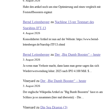
6. August 2026
Mercuryprogramm
Habe den artikel noch um eine Optimierung und einen vergleich mit
–
Feststoffboostern ergänzt
Teil
Bernd Leitenberger
zu
Nachlese 13-ter Teststart des
2
Starships IFT-13
4. August 2026
Konsolidierter Artikel ist nun auf der Website: https://www.bernd-
leitenberger.de/Starship-ITF13.shtml
Bernd Leitenberger
zu
Der „Big Dumb Booster“ – heute
3. August 2026
Ja wenn man Verluste macht, dann kann man gerne sagen das sich
Wiedervwerwendung lohnt: 2025 nach IPO 4.100 Mill. $…
Vineyard
zu
Der „Big Dumb Booster“ – heute
3. August 2026
Der englische Wikipedia Artikel zu "Big Bumb Boostern" fasst es am
Schluss ja so zusammen (hier mal übersetzt): - Die…
Vineyard
zu
Die Sea Dragon (3)