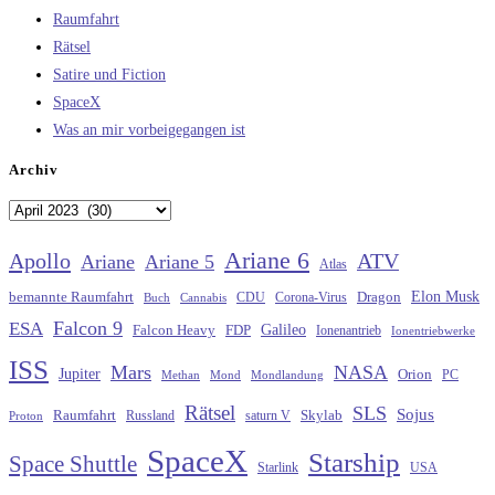
Raumfahrt
Rätsel
Satire und Fiction
SpaceX
Was an mir vorbeigegangen ist
Archiv
Archiv
Ariane 6
Apollo
ATV
Ariane
Ariane 5
Atlas
Elon Musk
Dragon
bemannte Raumfahrt
CDU
Buch
Cannabis
Corona-Virus
Falcon 9
ESA
Galileo
FDP
Falcon Heavy
Ionenantrieb
Ionentriebwerke
ISS
Mars
NASA
Jupiter
Orion
Methan
Mond
PC
Mondlandung
Rätsel
SLS
Sojus
Raumfahrt
Russland
saturn V
Skylab
Proton
SpaceX
Starship
Space Shuttle
Starlink
USA