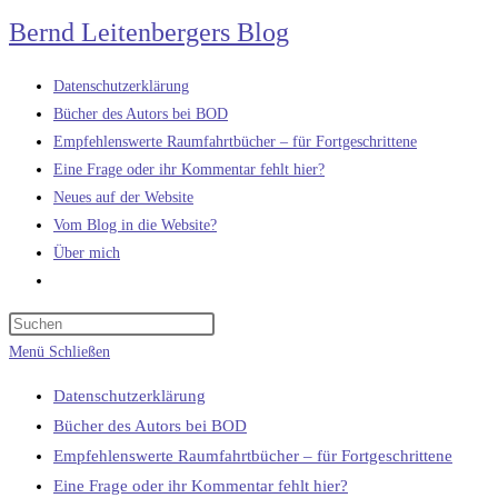
Zum
Bernd Leitenbergers Blog
Inhalt
springen
Datenschutzerklärung
Bücher des Autors bei BOD
Empfehlenswerte Raumfahrtbücher – für Fortgeschrittene
Eine Frage oder ihr Kommentar fehlt hier?
Neues auf der Website
Vom Blog in die Website?
Über mich
Website-
Suche
umschalten
Menü
Schließen
Datenschutzerklärung
Bücher des Autors bei BOD
Empfehlenswerte Raumfahrtbücher – für Fortgeschrittene
Eine Frage oder ihr Kommentar fehlt hier?