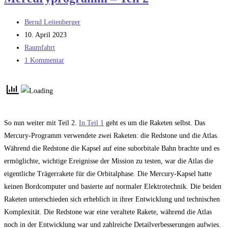
Beitrags-
Bernd Leitenberger
Autor:
Beitrag
10. April 2023
veröffentlicht:
Beitrags-
Raumfahrt
Kategorie:
Beitrags-
1 Kommentar
Kommentare:
So nun weiter mit Teil 2.
In Teil 1
geht es um die Raketen selbst. Das
Mercury-Programm verwendete zwei Raketen: die Redstone und die Atlas.
Während die Redstone die Kapsel auf eine suborbitale Bahn brachte und es
ermöglichte, wichtige Ereignisse der Mission zu testen, war die Atlas die
eigentliche Trägerrakete für die Orbitalphase. Die Mercury-Kapsel hatte
keinen Bordcomputer und basierte auf normaler Elektrotechnik. Die beiden
Raketen unterschieden sich erheblich in ihrer Entwicklung und technischen
Komplexität. Die Redstone war eine veraltete Rakete, während die Atlas
noch in der Entwicklung war und zahlreiche Detailverbesserungen aufwies.