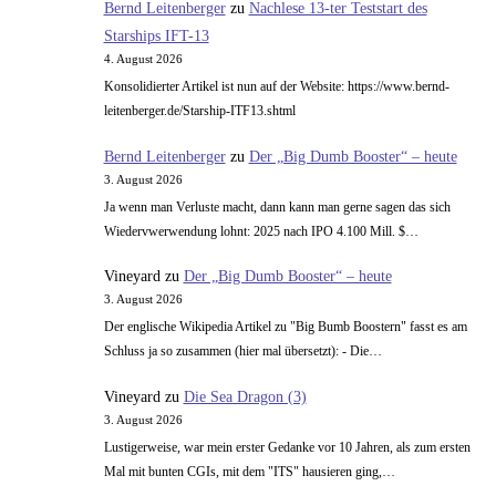
Bernd Leitenberger
zu
Nachlese 13-ter Teststart des
Starships IFT-13
4. August 2026
Konsolidierter Artikel ist nun auf der Website: https://www.bernd-
leitenberger.de/Starship-ITF13.shtml
Bernd Leitenberger
zu
Der „Big Dumb Booster“ – heute
3. August 2026
Ja wenn man Verluste macht, dann kann man gerne sagen das sich
Wiedervwerwendung lohnt: 2025 nach IPO 4.100 Mill. $…
Vineyard
zu
Der „Big Dumb Booster“ – heute
3. August 2026
Der englische Wikipedia Artikel zu "Big Bumb Boostern" fasst es am
Schluss ja so zusammen (hier mal übersetzt): - Die…
Vineyard
zu
Die Sea Dragon (3)
3. August 2026
Lustigerweise, war mein erster Gedanke vor 10 Jahren, als zum ersten
Mal mit bunten CGIs, mit dem "ITS" hausieren ging,…