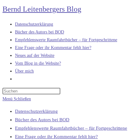
Zum
Bernd Leitenbergers Blog
Inhalt
springen
Datenschutzerklärung
Bücher des Autors bei BOD
Empfehlenswerte Raumfahrtbücher – für Fortgeschrittene
Eine Frage oder ihr Kommentar fehlt hier?
Neues auf der Website
Vom Blog in die Website?
Über mich
Website-
Suche
umschalten
Menü
Schließen
Datenschutzerklärung
Bücher des Autors bei BOD
Empfehlenswerte Raumfahrtbücher – für Fortgeschrittene
Eine Frage oder ihr Kommentar fehlt hier?