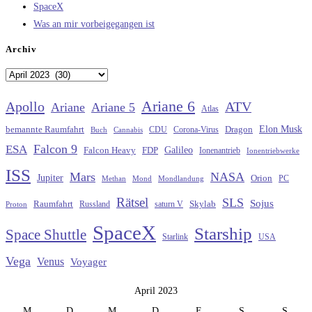
SpaceX
Was an mir vorbeigegangen ist
Archiv
Archiv
Ariane 6
Apollo
ATV
Ariane
Ariane 5
Atlas
Elon Musk
Dragon
bemannte Raumfahrt
CDU
Buch
Cannabis
Corona-Virus
Falcon 9
ESA
Galileo
FDP
Falcon Heavy
Ionenantrieb
Ionentriebwerke
ISS
Mars
NASA
Jupiter
Orion
Methan
Mond
PC
Mondlandung
Rätsel
SLS
Sojus
Raumfahrt
Russland
saturn V
Skylab
Proton
SpaceX
Starship
Space Shuttle
Starlink
USA
Vega
Venus
Voyager
April 2023
M
D
M
D
F
S
S