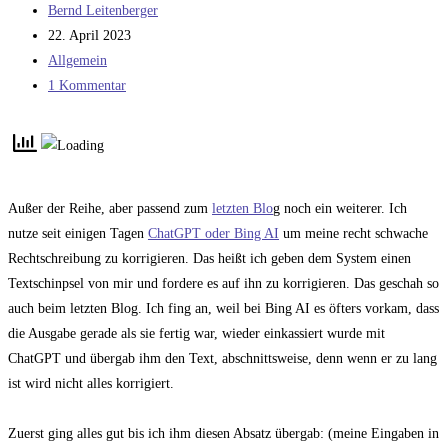
Beitrags-
Bernd Leitenberger
Autor:
Beitrag
22. April 2023
veröffentlicht:
Beitrags-
Allgemein
Kategorie:
Beitrags-
1 Kommentar
Kommentare:
Außer der Reihe, aber passend zum
letzten Blo
g noch ein weiterer. Ich
nutze seit einigen Tagen
ChatGPT oder Bing AI
um meine recht schwache
Rechtschreibung zu korrigieren. Das heißt ich geben dem System einen
Textschinpsel von mir und fordere es auf ihn zu korrigieren. Das geschah so
auch beim letzten Blog. Ich fing an, weil bei Bing AI es öfters vorkam, dass
die Ausgabe gerade als sie fertig war, wieder einkassiert wurde mit
ChatGPT und übergab ihm den Text, abschnittsweise, denn wenn er zu lang
ist wird nicht alles korrigiert.
Zuerst ging alles gut bis ich ihm diesen Absatz übergab: (meine Eingaben in