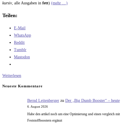
kursiv
, alle Ausgaben in
fett
)
(mehr …)
Teilen:
E-Mail
WhatsApp
Reddit
Tumblr
Mastodon
Wird
Weiterlesen
ChatGPT
Neueste Kommentare
durch
SpaceX
Bernd Leitenberger
zu
Der „Big Dumb Booster“ – heute
finanziert?
6. August 2026
Habe den artikel noch um eine Optimierung und einen vergleich mit
Feststoffboostern ergänzt