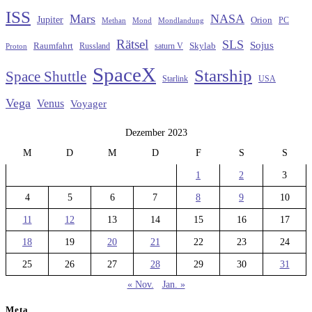
ISS
Mars
NASA
Jupiter
Orion
Methan
Mond
PC
Mondlandung
Rätsel
SLS
Sojus
Raumfahrt
Russland
saturn V
Skylab
Proton
SpaceX
Starship
Space Shuttle
Starlink
USA
Vega
Venus
Voyager
Dezember 2023
M
D
M
D
F
S
S
1
2
3
4
5
6
7
8
9
10
11
12
13
14
15
16
17
18
19
20
21
22
23
24
25
26
27
28
29
30
31
« Nov.
Jan. »
Meta