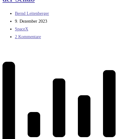
Beitrags-
Bernd Leitenberger
Autor:
Beitrag
9. Dezember 2023
veröffentlicht:
Beitrags-
SpaceX
Kategorie:
Beitrags-
2 Kommentare
Kommentare: