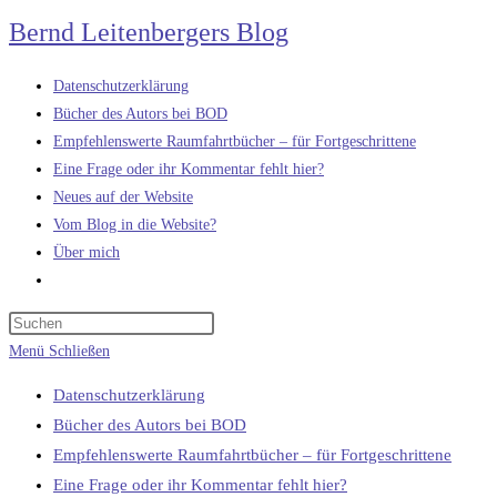
Zum
Bernd Leitenbergers Blog
Inhalt
springen
Datenschutzerklärung
Bücher des Autors bei BOD
Empfehlenswerte Raumfahrtbücher – für Fortgeschrittene
Eine Frage oder ihr Kommentar fehlt hier?
Neues auf der Website
Vom Blog in die Website?
Über mich
Website-
Suche
umschalten
Menü
Schließen
Datenschutzerklärung
Bücher des Autors bei BOD
Empfehlenswerte Raumfahrtbücher – für Fortgeschrittene
Eine Frage oder ihr Kommentar fehlt hier?