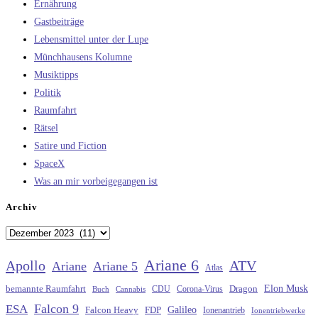
Ernährung
Gastbeiträge
Lebensmittel unter der Lupe
Münchhausens Kolumne
Musiktipps
Politik
Raumfahrt
Rätsel
Satire und Fiction
SpaceX
Was an mir vorbeigegangen ist
Archiv
Archiv
Ariane 6
Apollo
ATV
Ariane
Ariane 5
Atlas
Elon Musk
Dragon
bemannte Raumfahrt
CDU
Buch
Cannabis
Corona-Virus
Falcon 9
ESA
Galileo
FDP
Falcon Heavy
Ionenantrieb
Ionentriebwerke