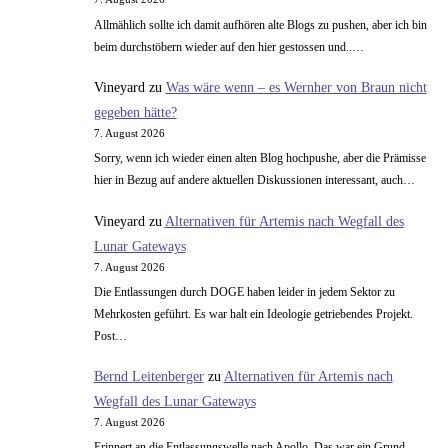
der
Allmählich sollte ich damit aufhören alte Blogs zu pushen, aber ich bin
Schub
beim durchstöbern wieder auf den hier gestossen und..…
Vineyard
zu
Was wäre wenn – es Wernher von Braun nicht
gegeben hätte?
7. August 2026
Sorry, wenn ich wieder einen alten Blog hochpushe, aber die Prämisse
hier in Bezug auf andere aktuellen Diskussionen interessant, auch…
Vineyard
zu
Alternativen für Artemis nach Wegfall des
Lunar Gateways
7. August 2026
Die Entlassungen durch DOGE haben leider in jedem Sektor zu
Mehrkosten geführt. Es war halt ein Ideologie getriebendes Projekt.
Post…
Bernd Leitenberger
zu
Alternativen für Artemis nach
Wegfall des Lunar Gateways
7. August 2026
Erinnert an die Entlassungswelle nach Apollo. Das war ein Grund