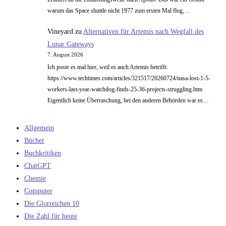
warum das Space shuttle nicht 1977 zum ersten Mal flog,…
Vineyard
zu
Alternativen für Artemis nach Wegfall des
Lunar Gateways
7. August 2026
Ich poste es mal hier, weil es auch Artemis betrifft.
https://www.techtimes.com/articles/321517/20260724/nasa-lost-1-5-
workers-last-year-watchdog-finds-25-36-projects-struggling.htm
Eigentlich keine Überraschung, bei den anderen Behörden war es…
Allgemein
Bücher
Buchkritiken
ChatGPT
Chemie
Computer
Die Glorreichen 10
Die Zahl für heute