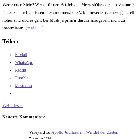
Werte oder Ziele? Werte für den Betrieb auf Meereshöhe oder im Vakuum?
Eines kann ich auflösen – es sind meist die Vakuumwerte, da diese generell
höher sind und es geht bei Musk ja primär darum anzugeben, nicht zu
informieren.
(mehr …)
Teilen:
E-Mail
WhatsApp
Reddit
Tumblr
Mastodon
Durchgerechnet:
Weiterlesen
Das
Neueste Kommentare
Raptor
Triebwerk
Vineyard
zu
Apollo Jubiläen im Wandel der Zeiten
–
7. August 2026