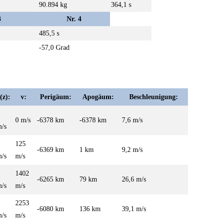
90.894 kg
364,1 s
3
Nr. 4
485,5 s
-57,0 Grad
(z):
v:
Perigäum:
Apogäum:
Beschleunigung:
0 m/s
-6378 km
-6378 km
7,6 m/s
/s
125
-6369 km
1 km
9,2 m/s
/s
m/s
1402
-6265 km
79 km
26,6 m/s
/s
m/s
2253
-6080 km
136 km
39,1 m/s
/s
m/s