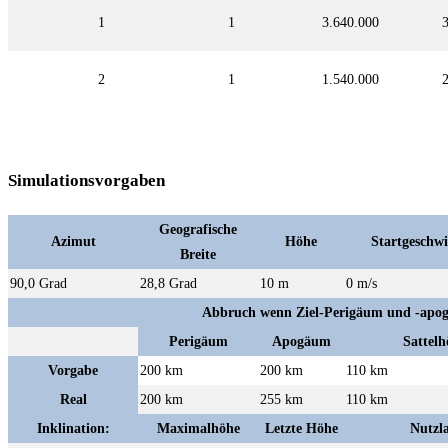
1
1
3.640.000
2
1
1.540.000
Simulationsvorgaben
Geografische
Azimut
Höhe
Startgeschwi
Breite
90,0 Grad
28,8 Grad
10 m
0 m/s
Abbruch wenn Ziel-Perigäum und -apog
Perigäum
Apogäum
Sattelh
Vorgabe
200 km
200 km
110 km
Real
200 km
255 km
110 km
Inklination:
Maximalhöhe
Letzte Höhe
Nutzla