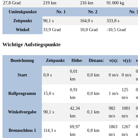
27,8 Grad
219 km
216 km
91.000 kg
Umlenkpunkte
Nr. 1
Nr. 2
Nr. 
Zeitpunkt
90,1 s
164,0 s
333,8 s
Winkel
33,9 Grad
10,0 Grad
-10,5 Grad
Wichtige Aufstiegspunkte
Bezeichnung
Zeitpunkt
Höhe:
Distanz:
v(x):
v(y):
v
0,01
0
Start
0,0 s
0,0 km
0 m/s
0 m/s
km
m
0,91
125
0
Rollprogramm
15,0 s
0,0 km
1 m/s
km
m/s
m
42,34
982
1001
0
Winkelvorgabe
90,1 s
0,1 km
km
m/s
m/s
m
69,97
1863
1267
0
Brennschluss 1
114,3 s
0,8 km
km
m/s
m/s
m