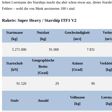
hohen Leermasse des Starships macht das aber schon etwas aus, dieses Stars
Fehlers – wohl die von Musk anvisierten 100 t sind.
Rakete: Super Heavy / Starship ITF3 V2
Startmasse
Nutzlast
Geschwindigkeit
Verlus
[kg]
[kg]
[m/s]
[m/s
5.271.000
91.000
7.831
Geographische
Startschub
Azimut
Verklei
Breite
[kN]
[Grad]
[kg]
[Grad]
91.520
29
90
Vollmasse
Leerma
Stufe
Anzahl
[kg]
[kg]