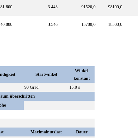
381.800
3.443
91520,0
98100,0
240.000
3.546
15700,0
18500,0
Winkel
ndigkeit
Startwinkel
konstant
90 Grad
15,0 s
äum überschritten
öhe
st
Maximalnutzlast
Dauer