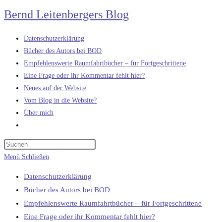
Zum
Bernd Leitenbergers Blog
Inhalt
springen
Datenschutzerklärung
Bücher des Autors bei BOD
Empfehlenswerte Raumfahrtbücher – für Fortgeschrittene
Eine Frage oder ihr Kommentar fehlt hier?
Neues auf der Website
Vom Blog in die Website?
Über mich
Website-
Suche
umschalten
Menü
Schließen
Datenschutzerklärung
Bücher des Autors bei BOD
Empfehlenswerte Raumfahrtbücher – für Fortgeschrittene
Eine Frage oder ihr Kommentar fehlt hier?