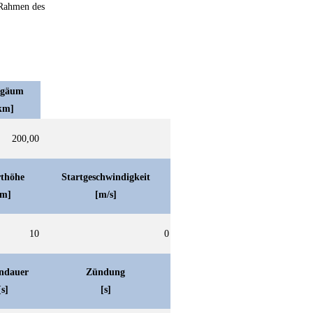
 Rahmen des
ogäum
km]
200,00
rthöhe
Startgeschwindigkeit
[m]
[m/s]
10
0
ndauer
Zündung
[s]
[s]