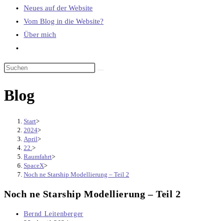
Neues auf der Website
Vom Blog in die Website?
Über mich
Website-
Suche
umschalten
Blog
Start
>
2024
>
April
>
22.
>
Raumfahrt
>
SpaceX
>
Noch ne Starship Modellierung – Teil 2
Noch ne Starship Modellierung – Teil 2
Beitrags-
Bernd Leitenberger