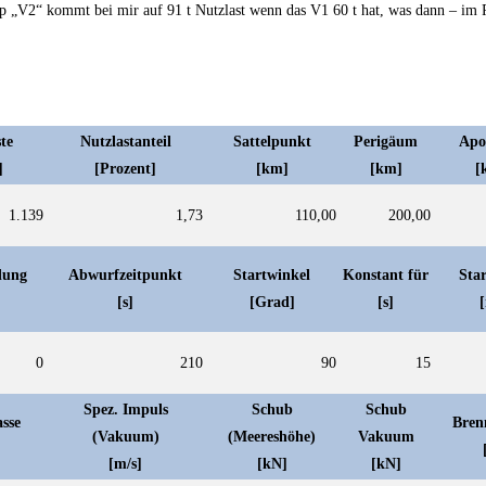
hip „V2“ kommt bei mir auf 91 t Nutzlast wenn das V1 60 t hat, was dann – im
te
Nutzlastanteil
Sattelpunkt
Perigäum
Ap
]
[Prozent]
[km]
[km]
[
1.139
1,73
110,00
200,00
dung
Abwurfzeitpunkt
Startwinkel
Konstant für
Sta
[s]
[Grad]
[s]
0
210
90
15
Spez. Impuls
Schub
Schub
sse
Bren
(Vakuum)
(Meereshöhe)
Vakuum
[m/s]
[kN]
[kN]