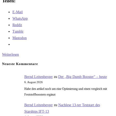
Teilen:
E-Mail
WhatsApp
Reddit
Tumblr
Mastodon
Die
Weiterlesen
Wasserfallrakete
Neueste Kommentare
–
Teil
Bernd Leitenberger
zu
Der „Big Dumb Booster“ – heute
1
6. August 2026
Habe den artikel noch um eine Optimierung und einen vergleich mit
Feststoffboostern ergänzt
Bernd Leitenberger
zu
Nachlese 13-ter Teststart des
Starships IFT-13