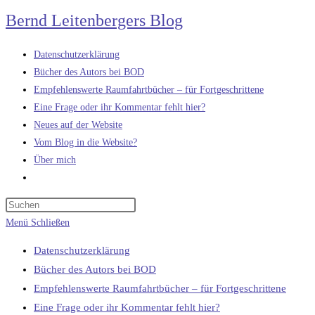
Zum
Bernd Leitenbergers Blog
Inhalt
springen
Datenschutzerklärung
Bücher des Autors bei BOD
Empfehlenswerte Raumfahrtbücher – für Fortgeschrittene
Eine Frage oder ihr Kommentar fehlt hier?
Neues auf der Website
Vom Blog in die Website?
Über mich
Website-
Suche
umschalten
Menü
Schließen
Datenschutzerklärung
Bücher des Autors bei BOD
Empfehlenswerte Raumfahrtbücher – für Fortgeschrittene
Eine Frage oder ihr Kommentar fehlt hier?