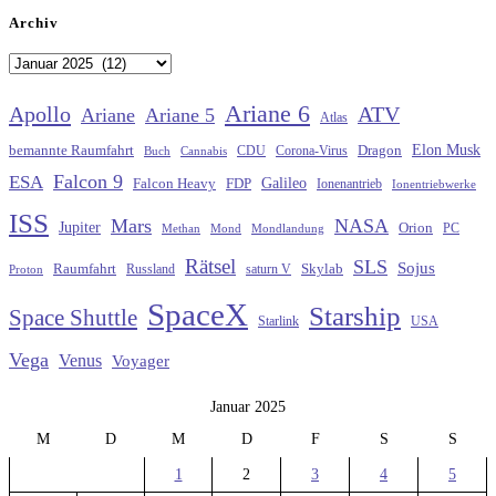
Archiv
Archiv
Ariane 6
Apollo
ATV
Ariane
Ariane 5
Atlas
Elon Musk
Dragon
bemannte Raumfahrt
CDU
Buch
Cannabis
Corona-Virus
Falcon 9
ESA
Galileo
FDP
Falcon Heavy
Ionenantrieb
Ionentriebwerke
ISS
Mars
NASA
Jupiter
Orion
Methan
Mond
PC
Mondlandung
Rätsel
SLS
Sojus
Raumfahrt
Russland
saturn V
Skylab
Proton
SpaceX
Starship
Space Shuttle
Starlink
USA
Vega
Venus
Voyager
Januar 2025
M
D
M
D
F
S
S
1
2
3
4
5