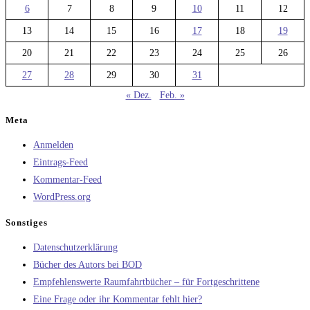
6
7
8
9
10
11
12
13
14
15
16
17
18
19
20
21
22
23
24
25
26
27
28
29
30
31
« Dez.
Feb. »
Meta
Anmelden
Eintrags-Feed
Kommentar-Feed
WordPress.org
Sonstiges
Datenschutzerklärung
Bücher des Autors bei BOD
Empfehlenswerte Raumfahrtbücher – für Fortgeschrittene
Eine Frage oder ihr Kommentar fehlt hier?