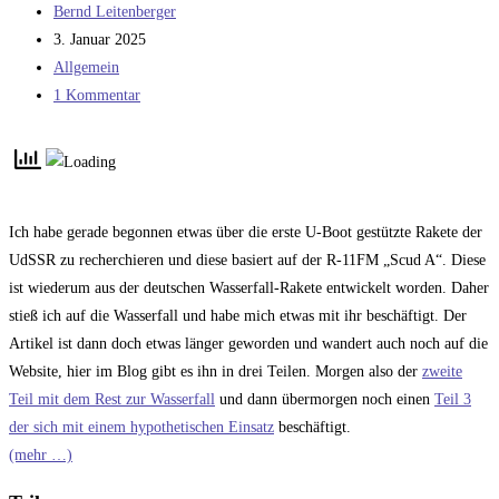
Beitrags-
Bernd Leitenberger
Autor:
Beitrag
3. Januar 2025
veröffentlicht:
Beitrags-
Allgemein
Kategorie:
Beitrags-
1 Kommentar
Kommentare:
Ich habe gerade begonnen etwas über die erste U-Boot gestützte Rakete der
UdSSR zu recherchieren und diese basiert auf der R-11FM „Scud A“. Diese
ist wiederum aus der deutschen Wasserfall-Rakete entwickelt worden. Daher
stieß ich auf die Wasserfall und habe mich etwas mit ihr beschäftigt. Der
Artikel ist dann doch etwas länger geworden und wandert auch noch auf die
Website, hier im Blog gibt es ihn in drei Teilen. Morgen also der
zweite
Teil mit dem Rest zur Wasserfall
und dann übermorgen noch einen
Teil 3
der sich mit einem hypothetischen Einsatz
beschäftigt.
(mehr …)