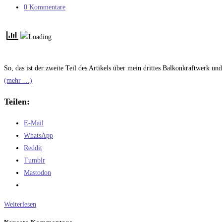
Kategorie:
Beitrags-
0 Kommentare
Kommentare:
So, das ist der zweite Teil des Artikels über mein drittes Balkonkraftwerk un
(mehr …)
Teilen:
E-Mail
WhatsApp
Reddit
Tumblr
Mastodon
Balkonkraftwerk
Weiterlesen
Nummer