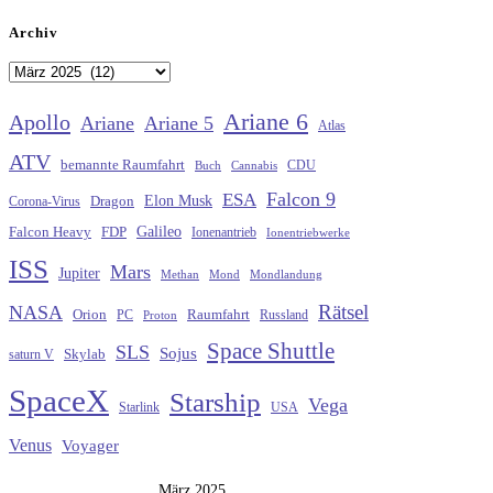
Archiv
Archiv
Ariane 6
Apollo
Ariane
Ariane 5
Atlas
ATV
bemannte Raumfahrt
CDU
Buch
Cannabis
Falcon 9
ESA
Elon Musk
Dragon
Corona-Virus
Galileo
FDP
Falcon Heavy
Ionenantrieb
Ionentriebwerke
ISS
Mars
Jupiter
Methan
Mond
Mondlandung
Rätsel
NASA
Raumfahrt
Orion
Russland
PC
Proton
Space Shuttle
SLS
Sojus
saturn V
Skylab
SpaceX
Starship
Vega
Starlink
USA
Venus
Voyager
März 2025