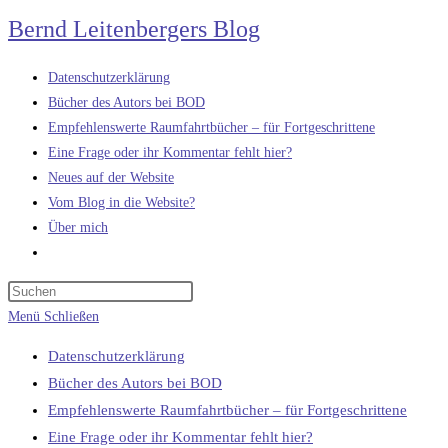
Zum
Bernd Leitenbergers Blog
Inhalt
springen
Datenschutzerklärung
Bücher des Autors bei BOD
Empfehlenswerte Raumfahrtbücher – für Fortgeschrittene
Eine Frage oder ihr Kommentar fehlt hier?
Neues auf der Website
Vom Blog in die Website?
Über mich
Website-
Suche
umschalten
Menü
Schließen
Datenschutzerklärung
Bücher des Autors bei BOD
Empfehlenswerte Raumfahrtbücher – für Fortgeschrittene
Eine Frage oder ihr Kommentar fehlt hier?