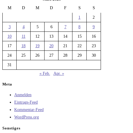
M
D
M
D
F
S
S
1
2
3
4
5
6
7
8
9
10
11
12
13
14
15
16
17
18
19
20
21
22
23
24
25
26
27
28
29
30
31
« Feb.
Apr. »
Meta
Anmelden
Eintrags-Feed
Kommentar-Feed
WordPress.org
Sonstiges