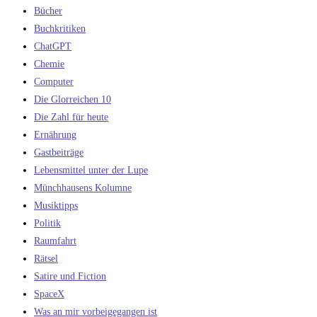
Bücher
Buchkritiken
ChatGPT
Chemie
Computer
Die Glorreichen 10
Die Zahl für heute
Ernährung
Gastbeiträge
Lebensmittel unter der Lupe
Münchhausens Kolumne
Musiktipps
Politik
Raumfahrt
Rätsel
Satire und Fiction
SpaceX
Was an mir vorbeigegangen ist