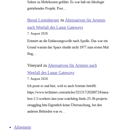
Sektor zu Mehrkosten geführt. Es war halt ein Ideologie
getriebendes Projekt. Post…
Bernd Leitenberger
zu
Alternativen für Artemis
nach Wegfall des Lunar Gateways
7. August 2026
Erinnert an die Entlassungswelle nach Apollo. Das war ein
Grund warum das Space shuttle nicht 1977 zum ersten Mal
flog,…
Vineyard
zu
Alternativen für Artemis nach
Wegfall des Lunar Gateways
7. August 2026
Ich poste es mal hier, weil es auch Artemis betrifft.
https://www.techtimes.com/articles/321517/20260724/nasa-
lost-1-5-workers-last-year-watchdog-finds-25-36-projects-
struggling.htm Eigentlich keine Überraschung, bei den
anderen Behörden war es…
Allgemein