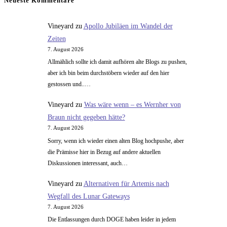
Neueste Kommentare
3
–
Vineyard
zu
Apollo Jubiläen im Wandel der
Teil
Zeiten
2
7. August 2026
Allmählich sollte ich damit aufhören alte Blogs zu pushen,
aber ich bin beim durchstöbern wieder auf den hier
gestossen und..…
Vineyard
zu
Was wäre wenn – es Wernher von
Braun nicht gegeben hätte?
7. August 2026
Sorry, wenn ich wieder einen alten Blog hochpushe, aber
die Prämisse hier in Bezug auf andere aktuellen
Diskussionen interessant, auch…
Vineyard
zu
Alternativen für Artemis nach
Wegfall des Lunar Gateways
7. August 2026
Die Entlassungen durch DOGE haben leider in jedem