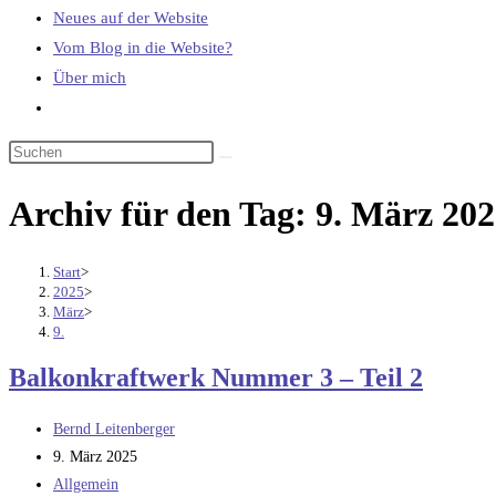
Neues auf der Website
Vom Blog in die Website?
Über mich
Website-
Suche
umschalten
Archiv für den Tag: 9. März 20
Start
>
2025
>
März
>
9.
Balkonkraftwerk Nummer 3 – Teil 2
Beitrags-
Bernd Leitenberger
Autor:
Beitrag
9. März 2025
veröffentlicht:
Beitrags-
Allgemein