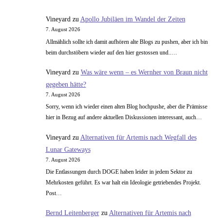
Spracherkennung
Vineyard
zu
Apollo Jubiläen im Wandel der Zeiten
7. August 2026
Allmählich sollte ich damit aufhören alte Blogs zu pushen, aber ich bin
beim durchstöbern wieder auf den hier gestossen und..…
Vineyard
zu
Was wäre wenn – es Wernher von Braun nicht
gegeben hätte?
7. August 2026
Sorry, wenn ich wieder einen alten Blog hochpushe, aber die Prämisse
hier in Bezug auf andere aktuellen Diskussionen interessant, auch…
Vineyard
zu
Alternativen für Artemis nach Wegfall des
Lunar Gateways
7. August 2026
Die Entlassungen durch DOGE haben leider in jedem Sektor zu
Mehrkosten geführt. Es war halt ein Ideologie getriebendes Projekt.
Post…
Bernd Leitenberger
zu
Alternativen für Artemis nach