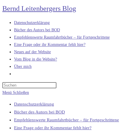
Zum
Bernd Leitenbergers Blog
Inhalt
springen
Datenschutzerklärung
Bücher des Autors bei BOD
Empfehlenswerte Raumfahrtbücher – für Fortgeschrittene
Eine Frage oder ihr Kommentar fehlt hier?
Neues auf der Website
Vom Blog in die Website?
Über mich
Website-
Suche
umschalten
Menü
Schließen
Datenschutzerklärung
Bücher des Autors bei BOD
Empfehlenswerte Raumfahrtbücher – für Fortgeschrittene
Eine Frage oder ihr Kommentar fehlt hier?