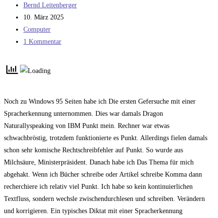
Beitrags-
Bernd Leitenberger
Autor:
Beitrag
10. März 2025
veröffentlicht:
Beitrags-
Computer
Kategorie:
Beitrags-
1 Kommentar
Kommentare:
Noch zu Windows 95 Seiten habe ich Die ersten Gefersuche mit einer
Spracherkennung unternommen. Dies war damals Dragon
Naturallyspeaking von IBM Punkt mein. Rechner war etwas
schwachbröstig, trotzdem funktionierte es Punkt. Allerdings fielen damals
schon sehr komische Rechtschreibfehler auf Punkt. So wurde aus
Milchsäure, Ministerpräsident. Danach habe ich Das Thema für mich
abgehakt. Wenn ich Bücher schreibe oder Artikel schreibe Komma dann
recherchiere ich relativ viel Punkt. Ich habe so kein kontinuierlichen
Textfluss, sondern wechsle zwischendurchlesen und schreiben. Verändern
und korrigieren. Ein typisches Diktat mit einer Spracherkennung