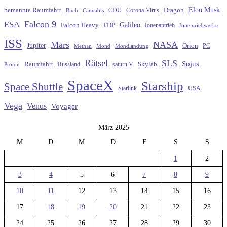
Elon Musk
Dragon
bemannte Raumfahrt
CDU
Buch
Cannabis
Corona-Virus
Falcon 9
ESA
Galileo
FDP
Falcon Heavy
Ionenantrieb
Ionentriebwerke
ISS
Mars
NASA
Jupiter
Orion
Methan
Mond
PC
Mondlandung
Rätsel
SLS
Sojus
Raumfahrt
Russland
saturn V
Skylab
Proton
SpaceX
Starship
Space Shuttle
Starlink
USA
Vega
Venus
Voyager
März 2025
M
D
M
D
F
S
S
1
2
3
4
5
6
7
8
9
10
11
12
13
14
15
16
17
18
19
20
21
22
23
24
25
26
27
28
29
30