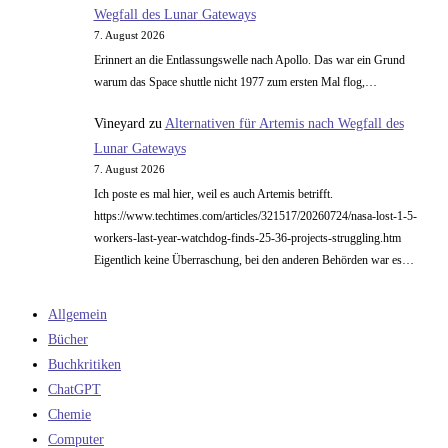
Wegfall des Lunar Gateways
7. August 2026
Erinnert an die Entlassungswelle nach Apollo. Das war ein Grund
warum das Space shuttle nicht 1977 zum ersten Mal flog,…
Vineyard
zu
Alternativen für Artemis nach Wegfall des
Lunar Gateways
7. August 2026
Ich poste es mal hier, weil es auch Artemis betrifft.
https://www.techtimes.com/articles/321517/20260724/nasa-lost-1-5-
workers-last-year-watchdog-finds-25-36-projects-struggling.htm
Eigentlich keine Überraschung, bei den anderen Behörden war es…
Allgemein
Bücher
Buchkritiken
ChatGPT
Chemie
Computer